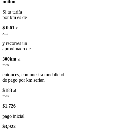
miituo
Si tu tarifa
por km es de
$ 0.61
x
km
y recorres un
aproximado de
300km
al
mes
entonces, con nuestra modalidad
de pago por km serían
$183
al
mes
$1,726
pago inicial
$3,922