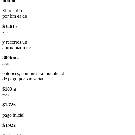
miituo
Si tu tarifa
por km es de
$ 0.61
x
km
y recorres un
aproximado de
300km
al
mes
entonces, con nuestra modalidad
de pago por km serían
$183
al
mes
$1,726
pago inicial
$3,922