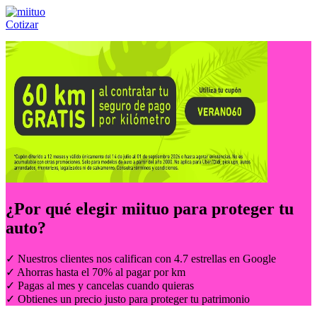
Cotizar
Llámanos al:
(55) 84-21-05-00
ó
800-953-00-59
¿Por qué elegir
miituo
para proteger tu
auto?
✓ Nuestros clientes nos califican con 4.7 estrellas en Google
✓ Ahorras hasta el 70% al pagar por km
✓ Pagas al mes y cancelas cuando quieras
✓ Obtienes un precio justo para proteger tu patrimonio