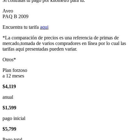
Si contratas tu pago por kilómetro para tu:
Aveo
PAQ B 2009
Encuentra tu tarifa
aqui
*La comparación de precios es una referencia de primas de
mercado,tomada de varios compradores en línea por lo cual las
tarifas aqui presentadas pueden variar.
Otros*
Plan forzoso
a 12 meses
$4,119
anual
$1,599
pago inicial
$5,799
Pago total