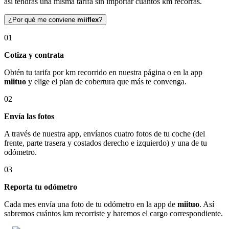
así tendrás una misma tarifa sin importar cuántos km recorras.
¿Por qué me conviene
miiflex
?
01
Cotiza y contrata
Obtén tu tarifa por km recorrido en nuestra página o en la app
miituo
y elige el plan de cobertura que más te convenga.
02
Envía las fotos
A través de nuestra app, envíanos cuatro fotos de tu coche (del
frente, parte trasera y costados derecho e izquierdo) y una de tu
odómetro.
03
Reporta tu odómetro
Cada mes envía una foto de tu odómetro en la app de
miituo
. Así
sabremos cuántos km recorriste y haremos el cargo correspondiente.