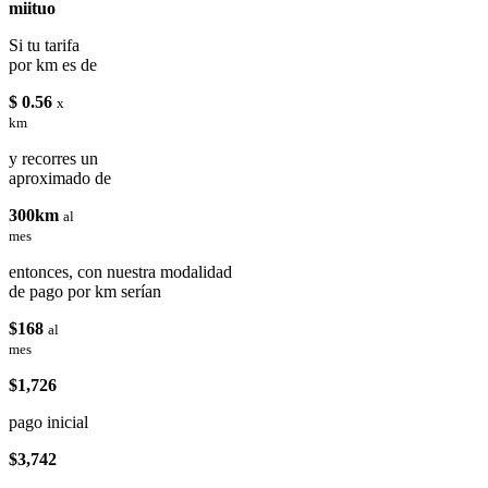
miituo
Si tu tarifa
por km es de
$ 0.56
x
km
y recorres un
aproximado de
300km
al
mes
entonces, con nuestra modalidad
de pago por km serían
$168
al
mes
$1,726
pago inicial
$3,742