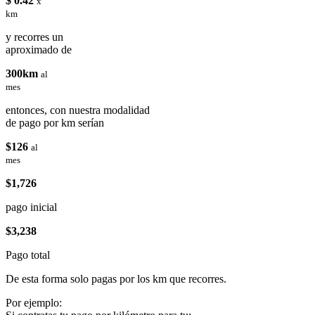
$ 0.42
x
km
y recorres un
aproximado de
300km
al
mes
entonces, con nuestra modalidad
de pago por km serían
$126
al
mes
$1,726
pago inicial
$3,238
Pago total
De esta forma solo pagas por los km que recorres.
Por ejemplo: