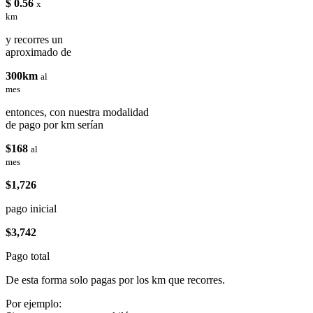
$ 0.56
x
km
y recorres un
aproximado de
300km
al
mes
entonces, con nuestra modalidad
de pago por km serían
$168
al
mes
$1,726
pago inicial
$3,742
Pago total
De esta forma solo pagas por los km que recorres.
Por ejemplo: