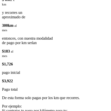
km
y recorres un
aproximado de
300km
al
mes
entonces, con nuestra modalidad
de pago por km serían
$183
al
mes
$1,726
pago inicial
$3,922
Pago total
De esta forma solo pagas por los km que recorres.
Por ejemplo:
Si contratas tu pago por kilómetro para tu: