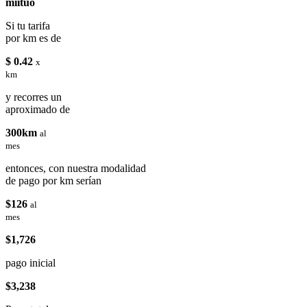
miituo
Si tu tarifa
por km es de
$ 0.42
x
km
y recorres un
aproximado de
300km
al
mes
entonces, con nuestra modalidad
de pago por km serían
$126
al
mes
$1,726
pago inicial
$3,238