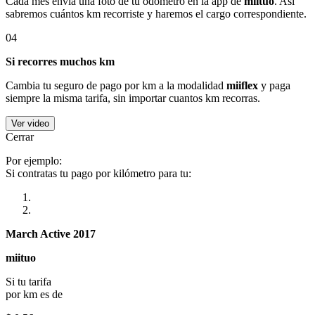
Cada mes envía una foto de tu odómetro en la app de
miituo
. Así
sabremos cuántos km recorriste y haremos el cargo correspondiente.
04
Si recorres muchos km
Cambia tu seguro de pago por km a la modalidad
miiflex
y paga
siempre la misma tarifa, sin importar cuantos km recorras.
Ver video
Cerrar
Por ejemplo:
Si contratas tu pago por kilómetro para tu:
March Active 2017
miituo
Si tu tarifa
por km es de