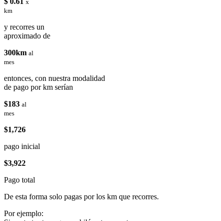
$ 0.61
x
km
y recorres un
aproximado de
300km
al
mes
entonces, con nuestra modalidad
de pago por km serían
$183
al
mes
$1,726
pago inicial
$3,922
Pago total
De esta forma solo pagas por los km que recorres.
Por ejemplo: