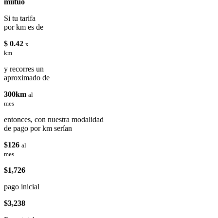
miituo
Si tu tarifa
por km es de
$ 0.42
x
km
y recorres un
aproximado de
300km
al
mes
entonces, con nuestra modalidad
de pago por km serían
$126
al
mes
$1,726
pago inicial
$3,238