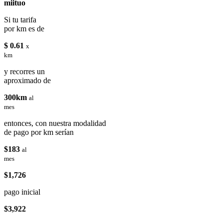
miituo
Si tu tarifa
por km es de
$ 0.61
x
km
y recorres un
aproximado de
300km
al
mes
entonces, con nuestra modalidad
de pago por km serían
$183
al
mes
$1,726
pago inicial
$3,922