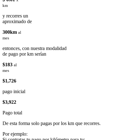
km
y recorres un
aproximado de
300km
al
mes
entonces, con nuestra modalidad
de pago por km serían
$183
al
mes
$1,726
pago inicial
$3,922
Pago total
De esta forma solo pagas por los km que recorres.
Por ejemplo:
Si contratas tu pago por kilómetro para tu: