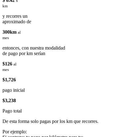
$ 0.42
x
km
y recorres un
aproximado de
300km
al
mes
entonces, con nuestra modalidad
de pago por km serían
$126
al
mes
$1,726
pago inicial
$3,238
Pago total
De esta forma solo pagas por los km que recorres.
Por ejemplo: