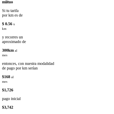
miituo
Si tu tarifa
por km es de
$ 0.56
x
km
y recorres un
aproximado de
300km
al
mes
entonces, con nuestra modalidad
de pago por km serían
$168
al
mes
$1,726
pago inicial
$3,742