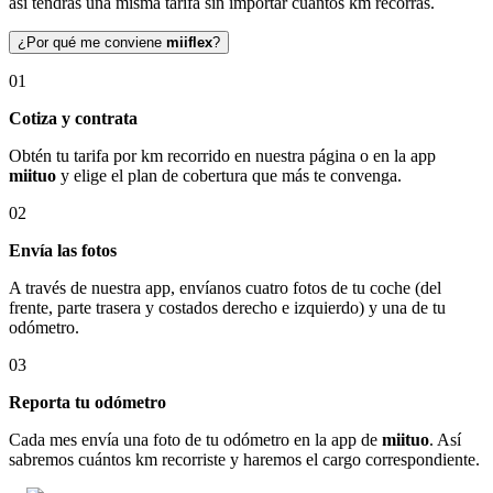
así tendrás una misma tarifa sin importar cuántos km recorras.
¿Por qué me conviene
miiflex
?
01
Cotiza y contrata
Obtén tu tarifa por km recorrido en nuestra página o en la app
miituo
y elige el plan de cobertura que más te convenga.
02
Envía las fotos
A través de nuestra app, envíanos cuatro fotos de tu coche (del
frente, parte trasera y costados derecho e izquierdo) y una de tu
odómetro.
03
Reporta tu odómetro
Cada mes envía una foto de tu odómetro en la app de
miituo
. Así
sabremos cuántos km recorriste y haremos el cargo correspondiente.