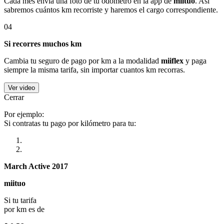
Cada mes envía una foto de tu odómetro en la app de
miituo
. Así
sabremos cuántos km recorriste y haremos el cargo correspondiente.
04
Si recorres muchos km
Cambia tu seguro de pago por km a la modalidad
miiflex
y paga
siempre la misma tarifa, sin importar cuantos km recorras.
Ver video
Cerrar
Por ejemplo:
Si contratas tu pago por kilómetro para tu:
March Active 2017
miituo
Si tu tarifa
por km es de