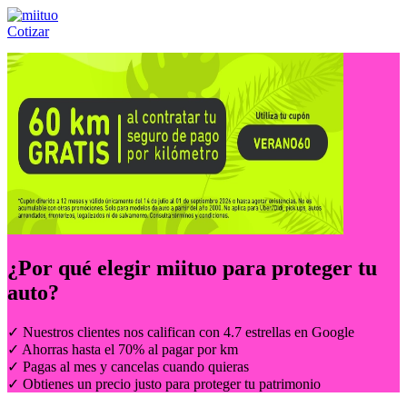
Cotizar
Llámanos al:
(55) 84-21-05-00
ó
800-953-00-59
¿Por qué elegir
miituo
para proteger tu
auto?
✓ Nuestros clientes nos califican con 4.7 estrellas en Google
✓ Ahorras hasta el 70% al pagar por km
✓ Pagas al mes y cancelas cuando quieras
✓ Obtienes un precio justo para proteger tu patrimonio