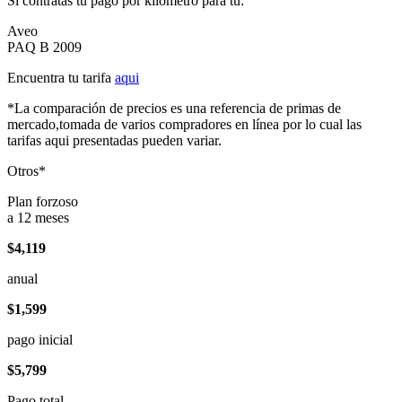
Si contratas tu pago por kilómetro para tu:
Aveo
PAQ B 2009
Encuentra tu tarifa
aqui
*La comparación de precios es una referencia de primas de
mercado,tomada de varios compradores en línea por lo cual las
tarifas aqui presentadas pueden variar.
Otros*
Plan forzoso
a 12 meses
$4,119
anual
$1,599
pago inicial
$5,799
Pago total