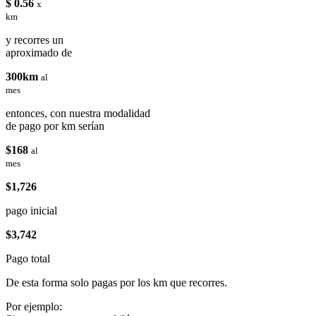
$ 0.56
x
km
y recorres un
aproximado de
300km
al
mes
entonces, con nuestra modalidad
de pago por km serían
$168
al
mes
$1,726
pago inicial
$3,742
Pago total
De esta forma solo pagas por los km que recorres.
Por ejemplo: