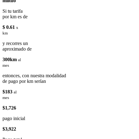
miituo
Si tu tarifa
por km es de
$ 0.61
x
km
y recorres un
aproximado de
300km
al
mes
entonces, con nuestra modalidad
de pago por km serían
$183
al
mes
$1,726
pago inicial
$3,922