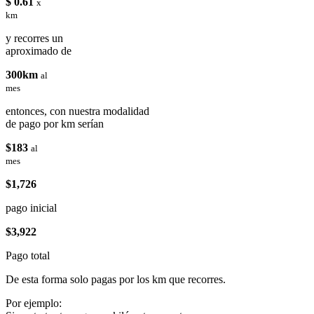
$ 0.61
x
km
y recorres un
aproximado de
300km
al
mes
entonces, con nuestra modalidad
de pago por km serían
$183
al
mes
$1,726
pago inicial
$3,922
Pago total
De esta forma solo pagas por los km que recorres.
Por ejemplo: