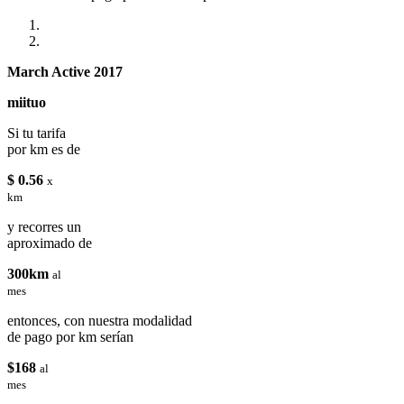
March Active 2017
miituo
Si tu tarifa
por km es de
$ 0.56
x
km
y recorres un
aproximado de
300km
al
mes
entonces, con nuestra modalidad
de pago por km serían
$168
al
mes