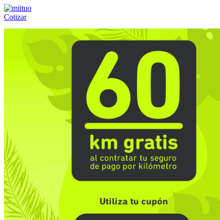
Cotizar
Llámanos al:
(55) 84-21-05-00
ó
800-953-00-59