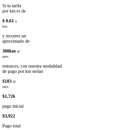
Si tu tarifa
por km es de
$ 0.61
x
km
y recorres un
aproximado de
300km
al
mes
entonces, con nuestra modalidad
de pago por km serían
$183
al
mes
$1,726
pago inicial
$3,922
Pago total