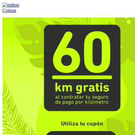
Cotizar
Llámanos al:
(55) 84-21-05-00
ó
800-953-00-59