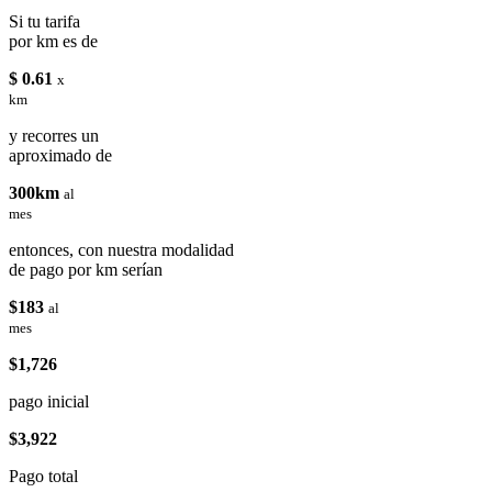
Si tu tarifa
por km es de
$ 0.61
x
km
y recorres un
aproximado de
300km
al
mes
entonces, con nuestra modalidad
de pago por km serían
$183
al
mes
$1,726
pago inicial
$3,922
Pago total