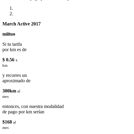
March Active 2017
miituo
Si tu tarifa
por km es de
$ 0.56
x
km
y recorres un
aproximado de
300km
al
mes
entonces, con nuestra modalidad
de pago por km serían
$168
al
mes