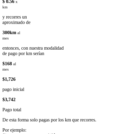
$ 0.56
x
km
y recorres un
aproximado de
300km
al
mes
entonces, con nuestra modalidad
de pago por km serían
$168
al
mes
$1,726
pago inicial
$3,742
Pago total
De esta forma solo pagas por los km que recorres.
Por ejemplo: