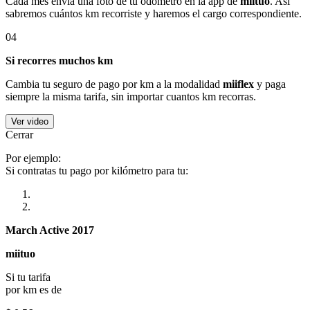
Cada mes envía una foto de tu odómetro en la app de
miituo
. Así
sabremos cuántos km recorriste y haremos el cargo correspondiente.
04
Si recorres muchos km
Cambia tu seguro de pago por km a la modalidad
miiflex
y paga
siempre la misma tarifa, sin importar cuantos km recorras.
Ver video
Cerrar
Por ejemplo:
Si contratas tu pago por kilómetro para tu:
March Active 2017
miituo
Si tu tarifa
por km es de