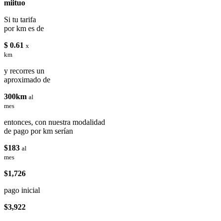
miituo
Si tu tarifa
por km es de
$ 0.61
x
km
y recorres un
aproximado de
300km
al
mes
entonces, con nuestra modalidad
de pago por km serían
$183
al
mes
$1,726
pago inicial
$3,922