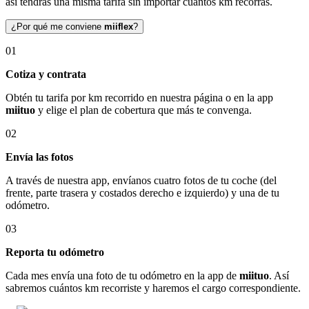
así tendrás una misma tarifa sin importar cuántos km recorras.
¿Por qué me conviene
miiflex
?
01
Cotiza y contrata
Obtén tu tarifa por km recorrido en nuestra página o en la app
miituo
y elige el plan de cobertura que más te convenga.
02
Envía las fotos
A través de nuestra app, envíanos cuatro fotos de tu coche (del
frente, parte trasera y costados derecho e izquierdo) y una de tu
odómetro.
03
Reporta tu odómetro
Cada mes envía una foto de tu odómetro en la app de
miituo
. Así
sabremos cuántos km recorriste y haremos el cargo correspondiente.