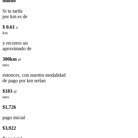
miituo
Si tu tarifa
por km es de
$ 0.61
x
km
y recorres un
aproximado de
300km
al
mes
entonces, con nuestra modalidad
de pago por km serían
$183
al
mes
$1,726
pago inicial
$3,922