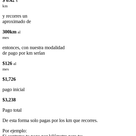
$ 0.42
x
km
y recorres un
aproximado de
300km
al
mes
entonces, con nuestra modalidad
de pago por km serían
$126
al
mes
$1,726
pago inicial
$3,238
Pago total
De esta forma solo pagas por los km que recorres.
Por ejemplo: