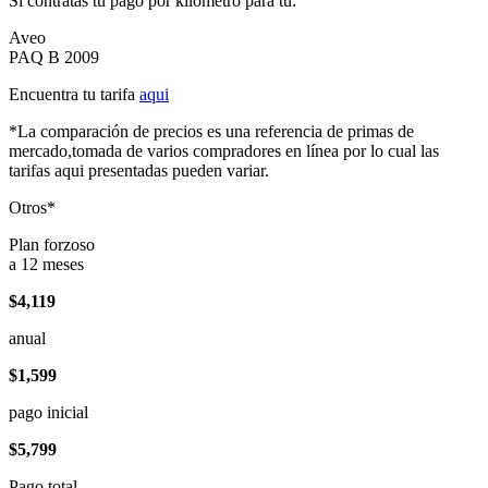
Si contratas tu pago por kilómetro para tu:
Aveo
PAQ B 2009
Encuentra tu tarifa
aqui
*La comparación de precios es una referencia de primas de
mercado,tomada de varios compradores en línea por lo cual las
tarifas aqui presentadas pueden variar.
Otros*
Plan forzoso
a 12 meses
$4,119
anual
$1,599
pago inicial
$5,799
Pago total