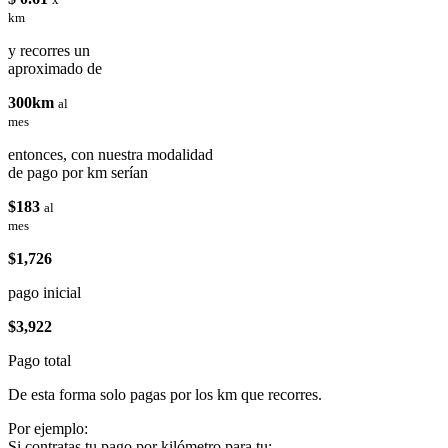
km
y recorres un
aproximado de
300km
al
mes
entonces, con nuestra modalidad
de pago por km serían
$183
al
mes
$1,726
pago inicial
$3,922
Pago total
De esta forma solo pagas por los km que recorres.
Por ejemplo:
Si contratas tu pago por kilómetro para tu: