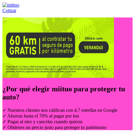
Cotizar
Llámanos al:
(55) 84-21-05-00
ó
800-953-00-59
¿Por qué elegir
miituo
para proteger tu
auto?
✓ Nuestros clientes nos califican con 4.7 estrellas en Google
✓ Ahorras hasta el 70% al pagar por km
✓ Pagas al mes y cancelas cuando quieras
✓ Obtienes un precio justo para proteger tu patrimonio