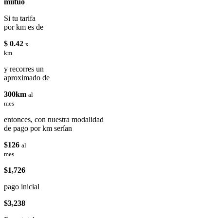
miituo
Si tu tarifa
por km es de
$ 0.42
x
km
y recorres un
aproximado de
300km
al
mes
entonces, con nuestra modalidad
de pago por km serían
$126
al
mes
$1,726
pago inicial
$3,238