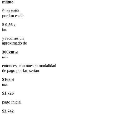
miituo
Si tu tarifa
por km es de
$ 0.56
x
km
y recorres un
aproximado de
300km
al
mes
entonces, con nuestra modalidad
de pago por km serían
$168
al
mes
$1,726
pago inicial
$3,742