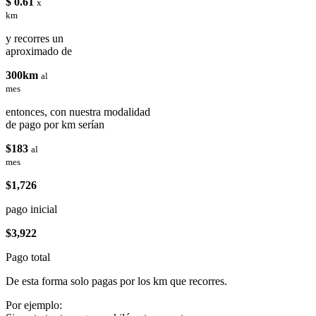
$ 0.61
x
km
y recorres un
aproximado de
300km
al
mes
entonces, con nuestra modalidad
de pago por km serían
$183
al
mes
$1,726
pago inicial
$3,922
Pago total
De esta forma solo pagas por los km que recorres.
Por ejemplo: