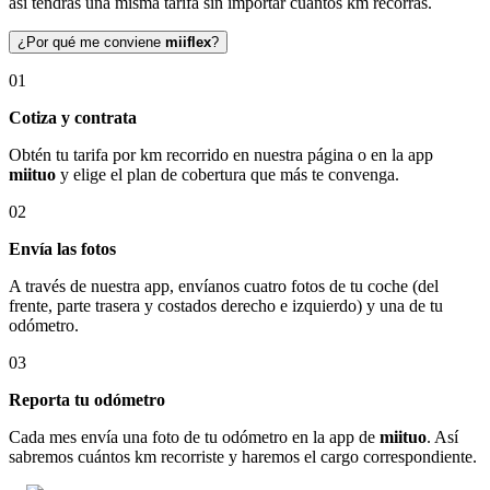
así tendrás una misma tarifa sin importar cuántos km recorras.
¿Por qué me conviene
miiflex
?
01
Cotiza y contrata
Obtén tu tarifa por km recorrido en nuestra página o en la app
miituo
y elige el plan de cobertura que más te convenga.
02
Envía las fotos
A través de nuestra app, envíanos cuatro fotos de tu coche (del
frente, parte trasera y costados derecho e izquierdo) y una de tu
odómetro.
03
Reporta tu odómetro
Cada mes envía una foto de tu odómetro en la app de
miituo
. Así
sabremos cuántos km recorriste y haremos el cargo correspondiente.