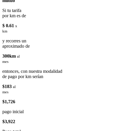
miituo
Si tu tarifa
por km es de
$ 0.61
x
km
y recorres un
aproximado de
300km
al
mes
entonces, con nuestra modalidad
de pago por km serían
$183
al
mes
$1,726
pago inicial
$3,922