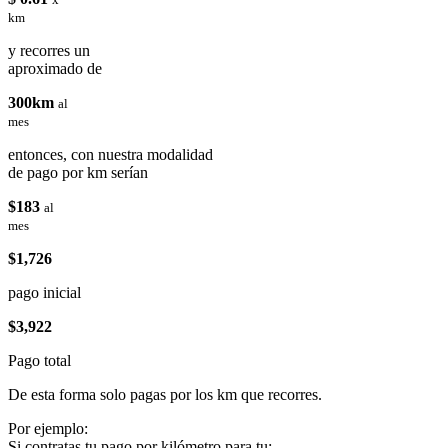
km
y recorres un
aproximado de
300km
al
mes
entonces, con nuestra modalidad
de pago por km serían
$183
al
mes
$1,726
pago inicial
$3,922
Pago total
De esta forma solo pagas por los km que recorres.
Por ejemplo:
Si contratas tu pago por kilómetro para tu: