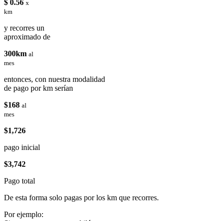
$ 0.56
x
km
y recorres un
aproximado de
300km
al
mes
entonces, con nuestra modalidad
de pago por km serían
$168
al
mes
$1,726
pago inicial
$3,742
Pago total
De esta forma solo pagas por los km que recorres.
Por ejemplo: