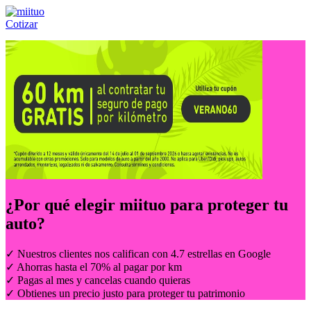
Cotizar
Llámanos al:
(55) 84-21-05-00
ó
800-953-00-59
¿Por qué elegir
miituo
para proteger tu
auto?
✓ Nuestros clientes nos califican con 4.7 estrellas en Google
✓ Ahorras hasta el 70% al pagar por km
✓ Pagas al mes y cancelas cuando quieras
✓ Obtienes un precio justo para proteger tu patrimonio