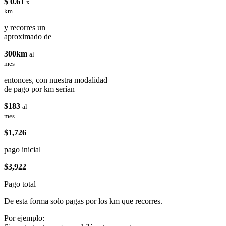
$ 0.61
x
km
y recorres un
aproximado de
300km
al
mes
entonces, con nuestra modalidad
de pago por km serían
$183
al
mes
$1,726
pago inicial
$3,922
Pago total
De esta forma solo pagas por los km que recorres.
Por ejemplo: