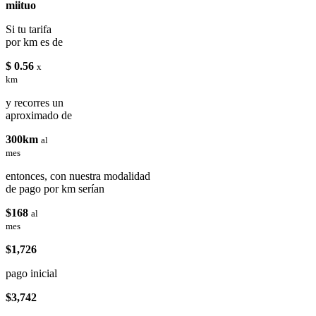
miituo
Si tu tarifa
por km es de
$ 0.56
x
km
y recorres un
aproximado de
300km
al
mes
entonces, con nuestra modalidad
de pago por km serían
$168
al
mes
$1,726
pago inicial
$3,742