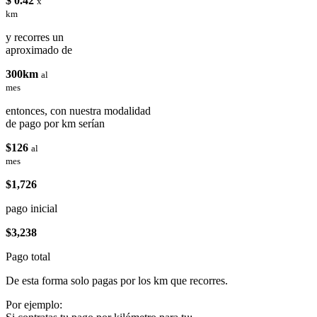
$ 0.42
x
km
y recorres un
aproximado de
300km
al
mes
entonces, con nuestra modalidad
de pago por km serían
$126
al
mes
$1,726
pago inicial
$3,238
Pago total
De esta forma solo pagas por los km que recorres.
Por ejemplo: