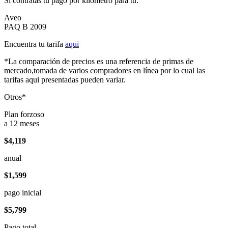
Si contratas tu pago por kilómetro para tu:
Aveo
PAQ B 2009
Encuentra tu tarifa
aqui
*La comparación de precios es una referencia de primas de
mercado,tomada de varios compradores en línea por lo cual las
tarifas aqui presentadas pueden variar.
Otros*
Plan forzoso
a 12 meses
$4,119
anual
$1,599
pago inicial
$5,799
Pago total