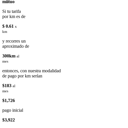
miituo
Si tu tarifa
por km es de
$ 0.61
x
km
y recorres un
aproximado de
300km
al
mes
entonces, con nuestra modalidad
de pago por km serían
$183
al
mes
$1,726
pago inicial
$3,922