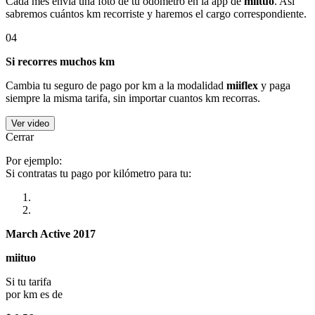
Cada mes envía una foto de tu odómetro en la app de
miituo
. Así
sabremos cuántos km recorriste y haremos el cargo correspondiente.
04
Si recorres muchos km
Cambia tu seguro de pago por km a la modalidad
miiflex
y paga
siempre la misma tarifa, sin importar cuantos km recorras.
Ver video
Cerrar
Por ejemplo:
Si contratas tu pago por kilómetro para tu:
March Active 2017
miituo
Si tu tarifa
por km es de