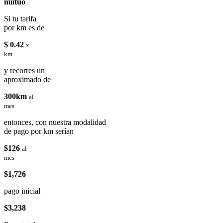
miituo
Si tu tarifa
por km es de
$ 0.42
x
km
y recorres un
aproximado de
300km
al
mes
entonces, con nuestra modalidad
de pago por km serían
$126
al
mes
$1,726
pago inicial
$3,238