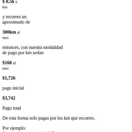
$ 0.56
x
km
y recorres un
aproximado de
300km
al
mes
entonces, con nuestra modalidad
de pago por km serían
$168
al
mes
$1,726
pago inicial
$3,742
Pago total
De esta forma solo pagas por los km que recorres.
Por ejemplo: