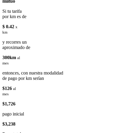
miituo
Si tu tarifa
por km es de
$ 0.42
x
km
y recorres un
aproximado de
300km
al
mes
entonces, con nuestra modalidad
de pago por km serían
$126
al
mes
$1,726
pago inicial
$3,238