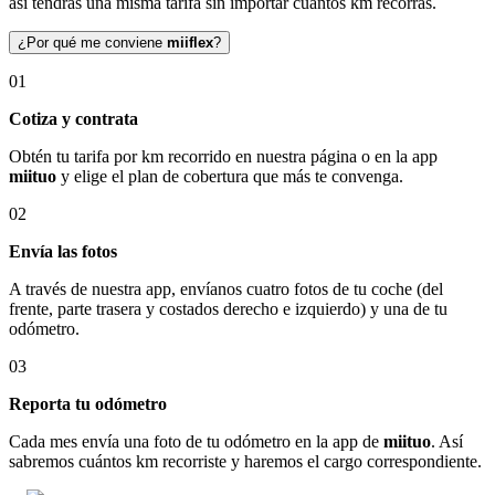
así tendrás una misma tarifa sin importar cuántos km recorras.
¿Por qué me conviene
miiflex
?
01
Cotiza y contrata
Obtén tu tarifa por km recorrido en nuestra página o en la app
miituo
y elige el plan de cobertura que más te convenga.
02
Envía las fotos
A través de nuestra app, envíanos cuatro fotos de tu coche (del
frente, parte trasera y costados derecho e izquierdo) y una de tu
odómetro.
03
Reporta tu odómetro
Cada mes envía una foto de tu odómetro en la app de
miituo
. Así
sabremos cuántos km recorriste y haremos el cargo correspondiente.