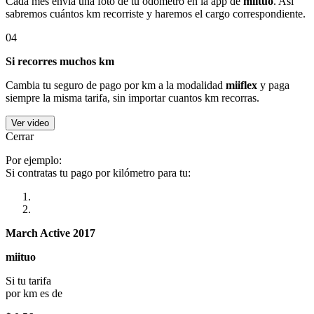
Cada mes envía una foto de tu odómetro en la app de
miituo
. Así
sabremos cuántos km recorriste y haremos el cargo correspondiente.
04
Si recorres muchos km
Cambia tu seguro de pago por km a la modalidad
miiflex
y paga
siempre la misma tarifa, sin importar cuantos km recorras.
Ver video
Cerrar
Por ejemplo:
Si contratas tu pago por kilómetro para tu:
March Active 2017
miituo
Si tu tarifa
por km es de