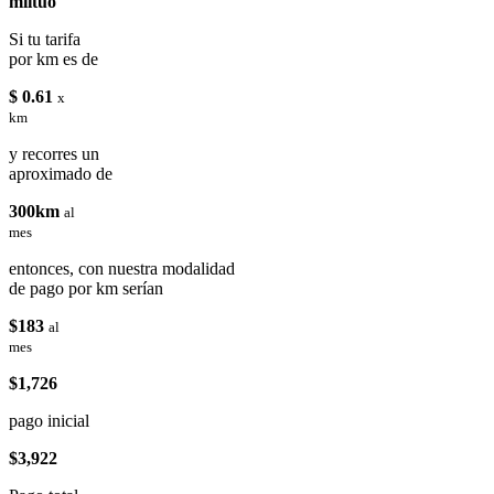
miituo
Si tu tarifa
por km es de
$ 0.61
x
km
y recorres un
aproximado de
300km
al
mes
entonces, con nuestra modalidad
de pago por km serían
$183
al
mes
$1,726
pago inicial
$3,922