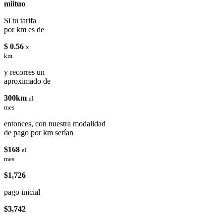
miituo
Si tu tarifa
por km es de
$ 0.56
x
km
y recorres un
aproximado de
300km
al
mes
entonces, con nuestra modalidad
de pago por km serían
$168
al
mes
$1,726
pago inicial
$3,742