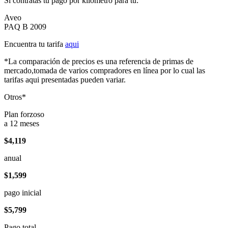
Si contratas tu pago por kilómetro para tu:
Aveo
PAQ B 2009
Encuentra tu tarifa
aqui
*La comparación de precios es una referencia de primas de
mercado,tomada de varios compradores en línea por lo cual las
tarifas aqui presentadas pueden variar.
Otros*
Plan forzoso
a 12 meses
$4,119
anual
$1,599
pago inicial
$5,799
Pago total