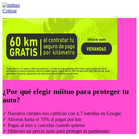
Cotizar
Llámanos al:
(55) 84-21-05-00
ó
800-953-00-59
¿Por qué elegir
miituo
para proteger tu
auto?
✓ Nuestros clientes nos califican con 4.7 estrellas en Google
✓ Ahorras hasta el 70% al pagar por km
✓ Pagas al mes y cancelas cuando quieras
✓ Obtienes un precio justo para proteger tu patrimonio