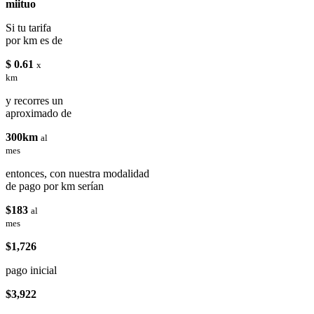
miituo
Si tu tarifa
por km es de
$ 0.61
x
km
y recorres un
aproximado de
300km
al
mes
entonces, con nuestra modalidad
de pago por km serían
$183
al
mes
$1,726
pago inicial
$3,922