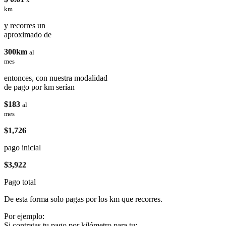
km
y recorres un
aproximado de
300km
al
mes
entonces, con nuestra modalidad
de pago por km serían
$183
al
mes
$1,726
pago inicial
$3,922
Pago total
De esta forma solo pagas por los km que recorres.
Por ejemplo:
Si contratas tu pago por kilómetro para tu: