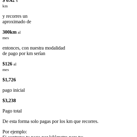
$ 0.42
x
km
y recorres un
aproximado de
300km
al
mes
entonces, con nuestra modalidad
de pago por km serían
$126
al
mes
$1,726
pago inicial
$3,238
Pago total
De esta forma solo pagas por los km que recorres.
Por ejemplo: