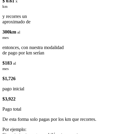
$ 0.61
x
km
y recorres un
aproximado de
300km
al
mes
entonces, con nuestra modalidad
de pago por km serían
$183
al
mes
$1,726
pago inicial
$3,922
Pago total
De esta forma solo pagas por los km que recorres.
Por ejemplo: