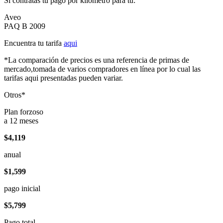
Si contratas tu pago por kilómetro para tu:
Aveo
PAQ B 2009
Encuentra tu tarifa
aqui
*La comparación de precios es una referencia de primas de
mercado,tomada de varios compradores en línea por lo cual las
tarifas aqui presentadas pueden variar.
Otros*
Plan forzoso
a 12 meses
$4,119
anual
$1,599
pago inicial
$5,799
Pago total