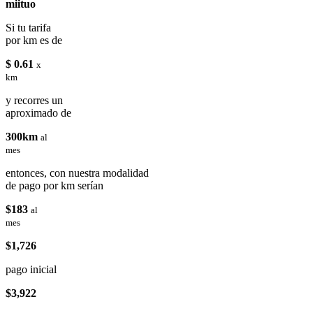
miituo
Si tu tarifa
por km es de
$ 0.61
x
km
y recorres un
aproximado de
300km
al
mes
entonces, con nuestra modalidad
de pago por km serían
$183
al
mes
$1,726
pago inicial
$3,922