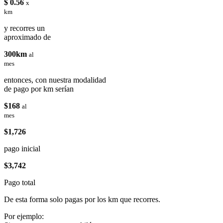
$ 0.56
x
km
y recorres un
aproximado de
300km
al
mes
entonces, con nuestra modalidad
de pago por km serían
$168
al
mes
$1,726
pago inicial
$3,742
Pago total
De esta forma solo pagas por los km que recorres.
Por ejemplo: