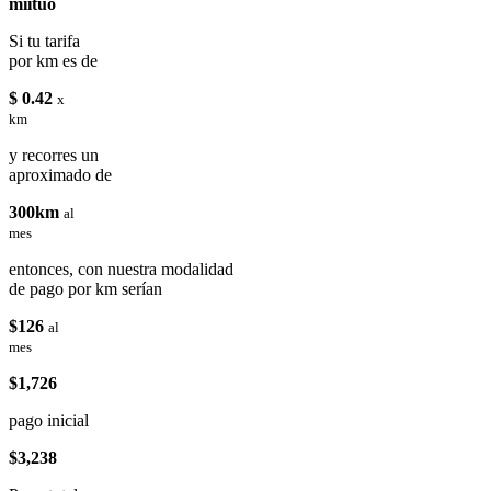
miituo
Si tu tarifa
por km es de
$ 0.42
x
km
y recorres un
aproximado de
300km
al
mes
entonces, con nuestra modalidad
de pago por km serían
$126
al
mes
$1,726
pago inicial
$3,238