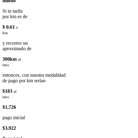
miituo
Si tu tarifa
por km es de
$ 0.61
x
km
y recorres un
aproximado de
300km
al
mes
entonces, con nuestra modalidad
de pago por km serían
$183
al
mes
$1,726
pago inicial
$3,922