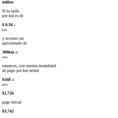
miituo
Si tu tarifa
por km es de
$ 0.56
x
km
y recorres un
aproximado de
300km
al
mes
entonces, con nuestra modalidad
de pago por km serían
$168
al
mes
$1,726
pago inicial
$3,742