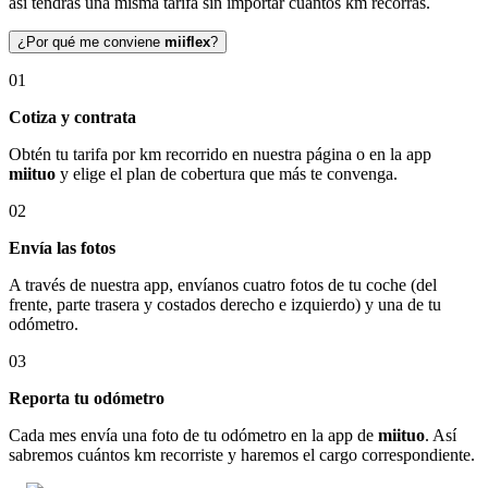
así tendrás una misma tarifa sin importar cuántos km recorras.
¿Por qué me conviene
miiflex
?
01
Cotiza y contrata
Obtén tu tarifa por km recorrido en nuestra página o en la app
miituo
y elige el plan de cobertura que más te convenga.
02
Envía las fotos
A través de nuestra app, envíanos cuatro fotos de tu coche (del
frente, parte trasera y costados derecho e izquierdo) y una de tu
odómetro.
03
Reporta tu odómetro
Cada mes envía una foto de tu odómetro en la app de
miituo
. Así
sabremos cuántos km recorriste y haremos el cargo correspondiente.