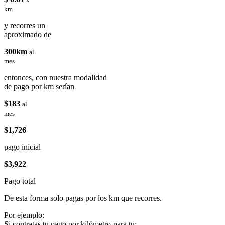
km
y recorres un
aproximado de
300km
al
mes
entonces, con nuestra modalidad
de pago por km serían
$183
al
mes
$1,726
pago inicial
$3,922
Pago total
De esta forma solo pagas por los km que recorres.
Por ejemplo:
Si contratas tu pago por kilómetro para tu: