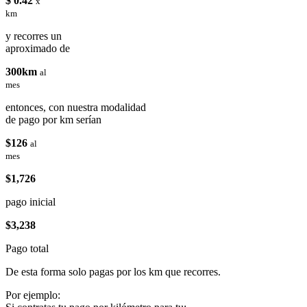
$ 0.42
x
km
y recorres un
aproximado de
300km
al
mes
entonces, con nuestra modalidad
de pago por km serían
$126
al
mes
$1,726
pago inicial
$3,238
Pago total
De esta forma solo pagas por los km que recorres.
Por ejemplo: