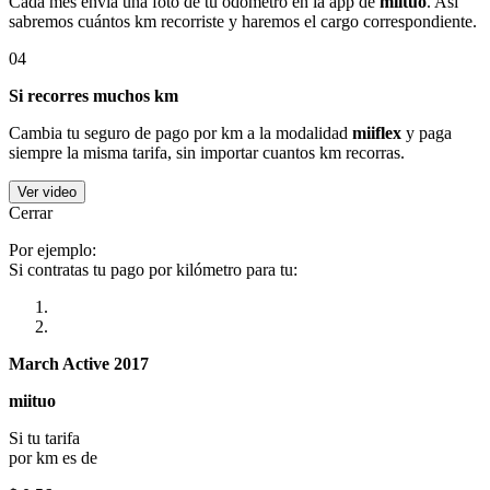
Cada mes envía una foto de tu odómetro en la app de
miituo
. Así
sabremos cuántos km recorriste y haremos el cargo correspondiente.
04
Si recorres muchos km
Cambia tu seguro de pago por km a la modalidad
miiflex
y paga
siempre la misma tarifa, sin importar cuantos km recorras.
Ver video
Cerrar
Por ejemplo:
Si contratas tu pago por kilómetro para tu:
March Active 2017
miituo
Si tu tarifa
por km es de