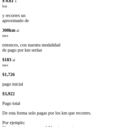
$ 0.61
x
km
y recorres un
aproximado de
300km
al
mes
entonces, con nuestra modalidad
de pago por km serían
$183
al
mes
$1,726
pago inicial
$3,922
Pago total
De esta forma solo pagas por los km que recorres.
Por ejemplo: