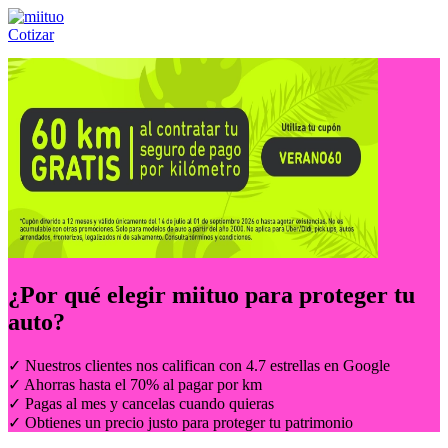
Cotizar
Llámanos al:
(55) 84-21-05-00
ó
800-953-00-59
¿Por qué elegir
miituo
para proteger tu
auto?
✓ Nuestros clientes nos califican con 4.7 estrellas en Google
✓ Ahorras hasta el 70% al pagar por km
✓ Pagas al mes y cancelas cuando quieras
✓ Obtienes un precio justo para proteger tu patrimonio