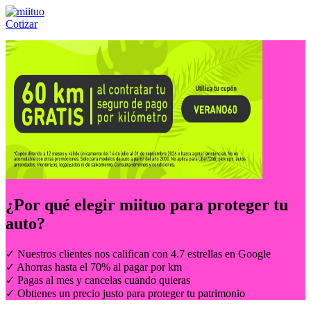
Cotizar
Llámanos al:
(55) 84-21-05-00
ó
800-953-00-59
¿Por qué elegir
miituo
para proteger tu
auto?
✓ Nuestros clientes nos califican con 4.7 estrellas en Google
✓ Ahorras hasta el 70% al pagar por km
✓ Pagas al mes y cancelas cuando quieras
✓ Obtienes un precio justo para proteger tu patrimonio