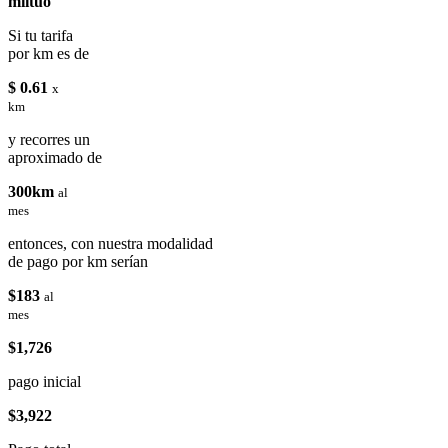
miituo
Si tu tarifa
por km es de
$ 0.61
x
km
y recorres un
aproximado de
300km
al
mes
entonces, con nuestra modalidad
de pago por km serían
$183
al
mes
$1,726
pago inicial
$3,922