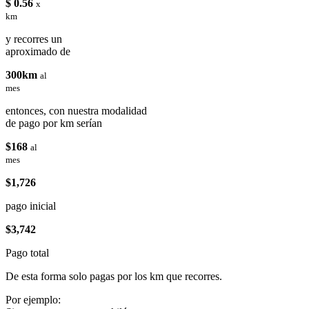
$ 0.56
x
km
y recorres un
aproximado de
300km
al
mes
entonces, con nuestra modalidad
de pago por km serían
$168
al
mes
$1,726
pago inicial
$3,742
Pago total
De esta forma solo pagas por los km que recorres.
Por ejemplo: