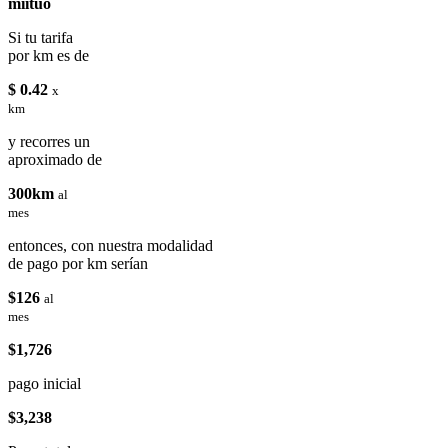
miituo
Si tu tarifa
por km es de
$ 0.42
x
km
y recorres un
aproximado de
300km
al
mes
entonces, con nuestra modalidad
de pago por km serían
$126
al
mes
$1,726
pago inicial
$3,238