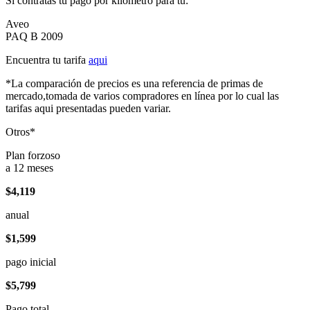
Si contratas tu pago por kilómetro para tu:
Aveo
PAQ B 2009
Encuentra tu tarifa
aqui
*La comparación de precios es una referencia de primas de
mercado,tomada de varios compradores en línea por lo cual las
tarifas aqui presentadas pueden variar.
Otros*
Plan forzoso
a 12 meses
$4,119
anual
$1,599
pago inicial
$5,799
Pago total