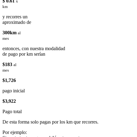
$ 0.61
x
km
y recorres un
aproximado de
300km
al
mes
entonces, con nuestra modalidad
de pago por km serían
$183
al
mes
$1,726
pago inicial
$3,922
Pago total
De esta forma solo pagas por los km que recorres.
Por ejemplo: