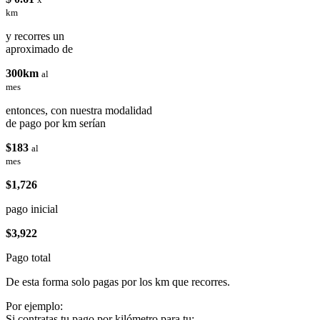
km
y recorres un
aproximado de
300km
al
mes
entonces, con nuestra modalidad
de pago por km serían
$183
al
mes
$1,726
pago inicial
$3,922
Pago total
De esta forma solo pagas por los km que recorres.
Por ejemplo:
Si contratas tu pago por kilómetro para tu: