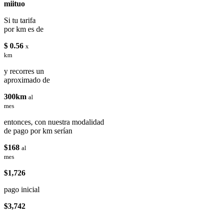
miituo
Si tu tarifa
por km es de
$ 0.56
x
km
y recorres un
aproximado de
300km
al
mes
entonces, con nuestra modalidad
de pago por km serían
$168
al
mes
$1,726
pago inicial
$3,742