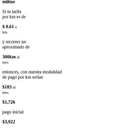
miituo
Si tu tarifa
por km es de
$ 0.61
x
km
y recorres un
aproximado de
300km
al
mes
entonces, con nuestra modalidad
de pago por km serían
$183
al
mes
$1,726
pago inicial
$3,922