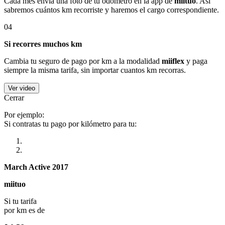
Cada mes envía una foto de tu odómetro en la app de
miituo
. Así
sabremos cuántos km recorriste y haremos el cargo correspondiente.
04
Si recorres muchos km
Cambia tu seguro de pago por km a la modalidad
miiflex
y paga
siempre la misma tarifa, sin importar cuantos km recorras.
Ver video
Cerrar
Por ejemplo:
Si contratas tu pago por kilómetro para tu:
March Active 2017
miituo
Si tu tarifa
por km es de