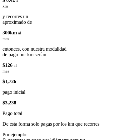
$ 0.42
x
km
y recorres un
aproximado de
300km
al
mes
entonces, con nuestra modalidad
de pago por km serían
$126
al
mes
$1,726
pago inicial
$3,238
Pago total
De esta forma solo pagas por los km que recorres.
Por ejemplo: