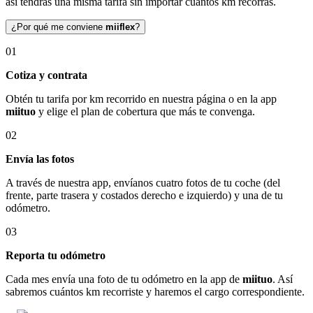
así tendrás una misma tarifa sin importar cuántos km recorras.
¿Por qué me conviene
miiflex
?
01
Cotiza y contrata
Obtén tu tarifa por km recorrido en nuestra página o en la app
miituo
y elige el plan de cobertura que más te convenga.
02
Envía las fotos
A través de nuestra app, envíanos cuatro fotos de tu coche (del
frente, parte trasera y costados derecho e izquierdo) y una de tu
odómetro.
03
Reporta tu odómetro
Cada mes envía una foto de tu odómetro en la app de
miituo
. Así
sabremos cuántos km recorriste y haremos el cargo correspondiente.