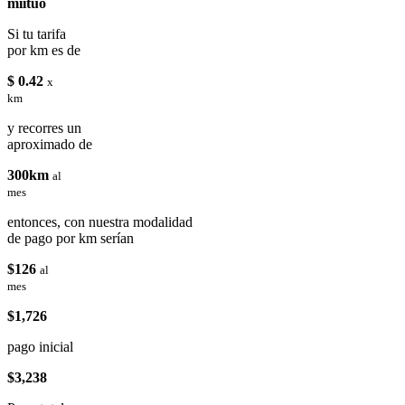
miituo
Si tu tarifa
por km es de
$ 0.42
x
km
y recorres un
aproximado de
300km
al
mes
entonces, con nuestra modalidad
de pago por km serían
$126
al
mes
$1,726
pago inicial
$3,238