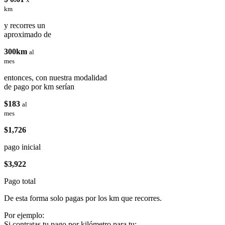
km
y recorres un
aproximado de
300km
al
mes
entonces, con nuestra modalidad
de pago por km serían
$183
al
mes
$1,726
pago inicial
$3,922
Pago total
De esta forma solo pagas por los km que recorres.
Por ejemplo:
Si contratas tu pago por kilómetro para tu: