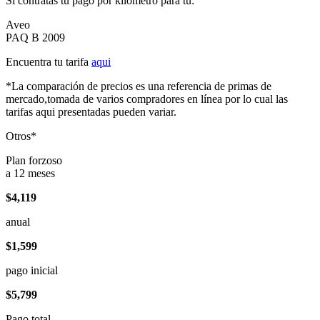
Si contratas tu pago por kilómetro para tu:
Aveo
PAQ B 2009
Encuentra tu tarifa
aqui
*La comparación de precios es una referencia de primas de
mercado,tomada de varios compradores en línea por lo cual las
tarifas aqui presentadas pueden variar.
Otros*
Plan forzoso
a 12 meses
$4,119
anual
$1,599
pago inicial
$5,799
Pago total