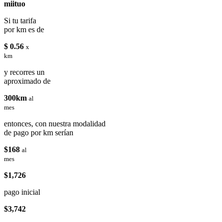
miituo
Si tu tarifa
por km es de
$ 0.56
x
km
y recorres un
aproximado de
300km
al
mes
entonces, con nuestra modalidad
de pago por km serían
$168
al
mes
$1,726
pago inicial
$3,742