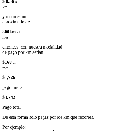
$ 0.56
x
km
y recorres un
aproximado de
300km
al
mes
entonces, con nuestra modalidad
de pago por km serían
$168
al
mes
$1,726
pago inicial
$3,742
Pago total
De esta forma solo pagas por los km que recorres.
Por ejemplo: