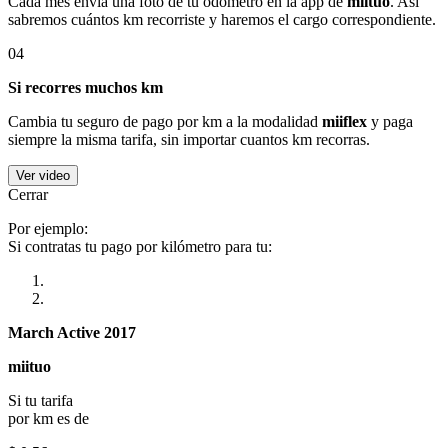
Cada mes envía una foto de tu odómetro en la app de
miituo
. Así
sabremos cuántos km recorriste y haremos el cargo correspondiente.
04
Si recorres muchos km
Cambia tu seguro de pago por km a la modalidad
miiflex
y paga
siempre la misma tarifa, sin importar cuantos km recorras.
Ver video
Cerrar
Por ejemplo:
Si contratas tu pago por kilómetro para tu:
March Active 2017
miituo
Si tu tarifa
por km es de