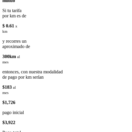
miituo
Si tu tarifa
por km es de
$ 0.61
x
km
y recorres un
aproximado de
300km
al
mes
entonces, con nuestra modalidad
de pago por km serían
$183
al
mes
$1,726
pago inicial
$3,922