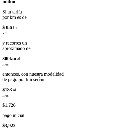
miituo
Si tu tarifa
por km es de
$ 0.61
x
km
y recorres un
aproximado de
300km
al
mes
entonces, con nuestra modalidad
de pago por km serían
$183
al
mes
$1,726
pago inicial
$3,922