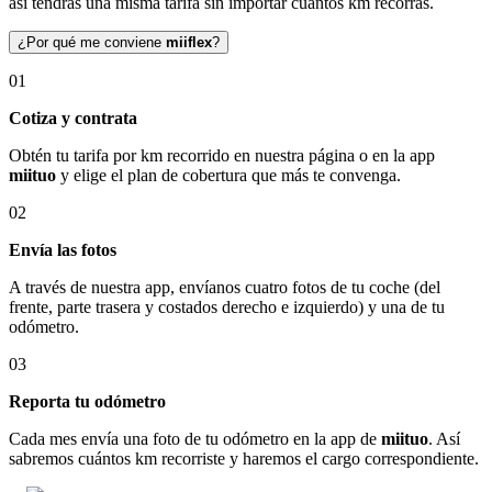
así tendrás una misma tarifa sin importar cuántos km recorras.
¿Por qué me conviene
miiflex
?
01
Cotiza y contrata
Obtén tu tarifa por km recorrido en nuestra página o en la app
miituo
y elige el plan de cobertura que más te convenga.
02
Envía las fotos
A través de nuestra app, envíanos cuatro fotos de tu coche (del
frente, parte trasera y costados derecho e izquierdo) y una de tu
odómetro.
03
Reporta tu odómetro
Cada mes envía una foto de tu odómetro en la app de
miituo
. Así
sabremos cuántos km recorriste y haremos el cargo correspondiente.