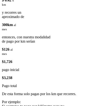
$ 0.42
x
km
y recorres un
aproximado de
300km
al
mes
entonces, con nuestra modalidad
de pago por km serían
$126
al
mes
$1,726
pago inicial
$3,238
Pago total
De esta forma solo pagas por los km que recorres.
Por ejemplo: