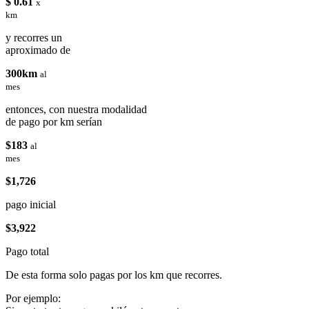
$ 0.61
x
km
y recorres un
aproximado de
300km
al
mes
entonces, con nuestra modalidad
de pago por km serían
$183
al
mes
$1,726
pago inicial
$3,922
Pago total
De esta forma solo pagas por los km que recorres.
Por ejemplo: