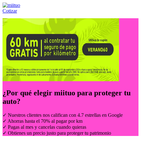
Cotizar
Llámanos al:
(55) 84-21-05-00
ó
800-953-00-59
¿Por qué elegir
miituo
para proteger tu
auto?
✓ Nuestros clientes nos califican con 4.7 estrellas en Google
✓ Ahorras hasta el 70% al pagar por km
✓ Pagas al mes y cancelas cuando quieras
✓ Obtienes un precio justo para proteger tu patrimonio