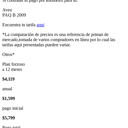
Si contratas tu pago por kilómetro para tu:
Aveo
PAQ B 2009
Encuentra tu tarifa
aqui
*La comparación de precios es una referencia de primas de
mercado,tomada de varios compradores en línea por lo cual las
tarifas aqui presentadas pueden variar.
Otros*
Plan forzoso
a 12 meses
$4,119
anual
$1,599
pago inicial
$5,799
Pago total