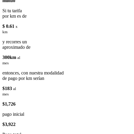
miituo
Si tu tarifa
por km es de
$ 0.61
x
km
y recorres un
aproximado de
300km
al
mes
entonces, con nuestra modalidad
de pago por km serían
$183
al
mes
$1,726
pago inicial
$3,922