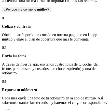
así tendrás una misma tarifa sin importar cuántos km recorras.
¿Por qué me conviene
miiflex
?
01
Cotiza y contrata
Obtén tu tarifa por km recorrido en nuestra página o en la app
miituo
y elige el plan de cobertura que más te convenga.
02
Envía las fotos
A través de nuestra app, envíanos cuatro fotos de tu coche (del
frente, parte trasera y costados derecho e izquierdo) y una de tu
odómetro.
03
Reporta tu odómetro
Cada mes envía una foto de tu odómetro en la app de
miituo
. Así
sabremos cuántos km recorriste y haremos el cargo correspondiente.