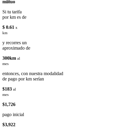
miituo
Si tu tarifa
por km es de
$ 0.61
x
km
y recorres un
aproximado de
300km
al
mes
entonces, con nuestra modalidad
de pago por km serían
$183
al
mes
$1,726
pago inicial
$3,922