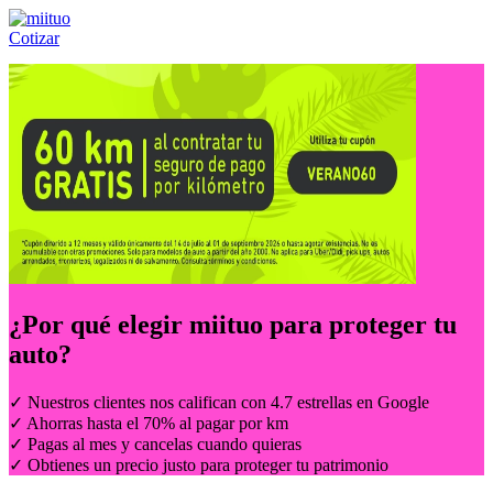
Cotizar
Llámanos al:
(55) 84-21-05-00
ó
800-953-00-59
¿Por qué elegir
miituo
para proteger tu
auto?
✓ Nuestros clientes nos califican con 4.7 estrellas en Google
✓ Ahorras hasta el 70% al pagar por km
✓ Pagas al mes y cancelas cuando quieras
✓ Obtienes un precio justo para proteger tu patrimonio