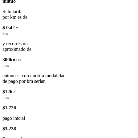
miituo
Si tu tarifa
por km es de
$ 0.42
x
km
y recorres un
aproximado de
300km
al
mes
entonces, con nuestra modalidad
de pago por km serían
$126
al
mes
$1,726
pago inicial
$3,238