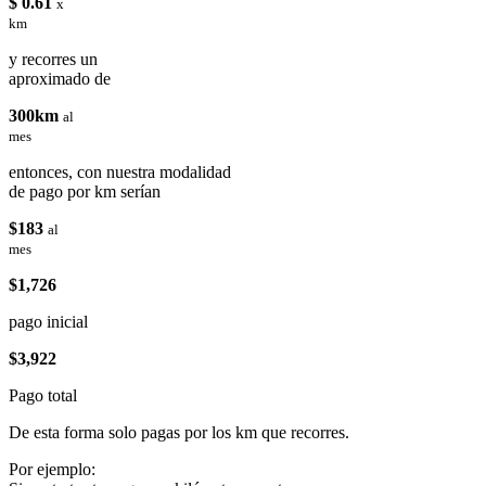
$ 0.61
x
km
y recorres un
aproximado de
300km
al
mes
entonces, con nuestra modalidad
de pago por km serían
$183
al
mes
$1,726
pago inicial
$3,922
Pago total
De esta forma solo pagas por los km que recorres.
Por ejemplo: