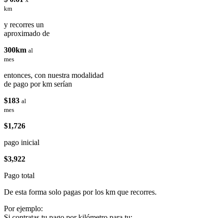
km
y recorres un
aproximado de
300km
al
mes
entonces, con nuestra modalidad
de pago por km serían
$183
al
mes
$1,726
pago inicial
$3,922
Pago total
De esta forma solo pagas por los km que recorres.
Por ejemplo:
Si contratas tu pago por kilómetro para tu: