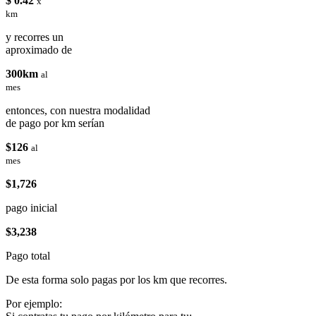
$ 0.42
x
km
y recorres un
aproximado de
300km
al
mes
entonces, con nuestra modalidad
de pago por km serían
$126
al
mes
$1,726
pago inicial
$3,238
Pago total
De esta forma solo pagas por los km que recorres.
Por ejemplo: