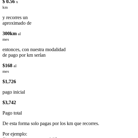
$ 0.56
x
km
y recorres un
aproximado de
300km
al
mes
entonces, con nuestra modalidad
de pago por km serían
$168
al
mes
$1,726
pago inicial
$3,742
Pago total
De esta forma solo pagas por los km que recorres.
Por ejemplo: