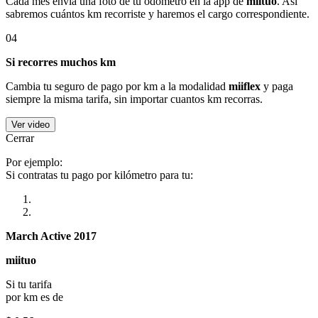
Cada mes envía una foto de tu odómetro en la app de
miituo
. Así
sabremos cuántos km recorriste y haremos el cargo correspondiente.
04
Si recorres muchos km
Cambia tu seguro de pago por km a la modalidad
miiflex
y paga
siempre la misma tarifa, sin importar cuantos km recorras.
Ver video
Cerrar
Por ejemplo:
Si contratas tu pago por kilómetro para tu:
March Active 2017
miituo
Si tu tarifa
por km es de