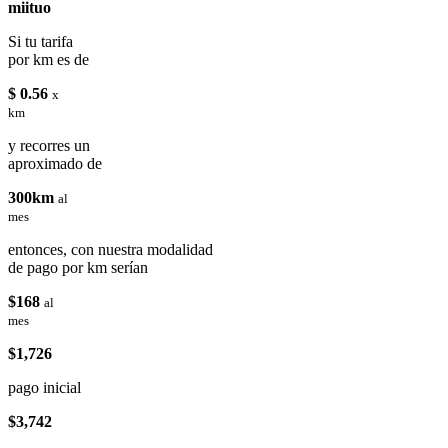
miituo
Si tu tarifa
por km es de
$ 0.56
x
km
y recorres un
aproximado de
300km
al
mes
entonces, con nuestra modalidad
de pago por km serían
$168
al
mes
$1,726
pago inicial
$3,742