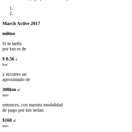
March Active 2017
miituo
Si tu tarifa
por km es de
$ 0.56
x
km
y recorres un
aproximado de
300km
al
mes
entonces, con nuestra modalidad
de pago por km serían
$168
al
mes