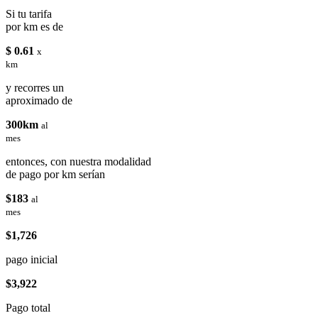
Si tu tarifa
por km es de
$ 0.61
x
km
y recorres un
aproximado de
300km
al
mes
entonces, con nuestra modalidad
de pago por km serían
$183
al
mes
$1,726
pago inicial
$3,922
Pago total