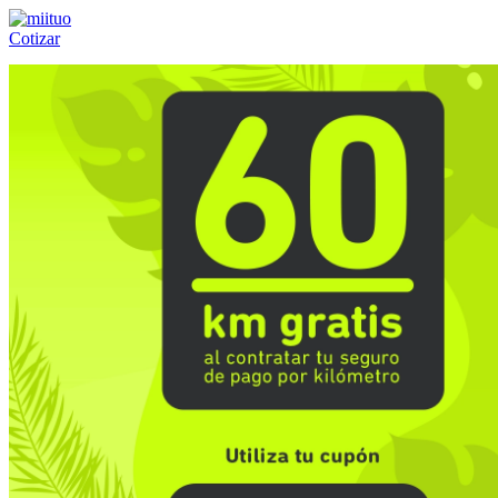
Cotizar
Llámanos al:
(55) 84-21-05-00
ó
800-953-00-59