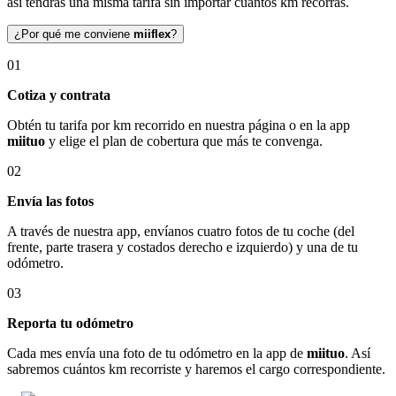
así tendrás una misma tarifa sin importar cuántos km recorras.
¿Por qué me conviene
miiflex
?
01
Cotiza y contrata
Obtén tu tarifa por km recorrido en nuestra página o en la app
miituo
y elige el plan de cobertura que más te convenga.
02
Envía las fotos
A través de nuestra app, envíanos cuatro fotos de tu coche (del
frente, parte trasera y costados derecho e izquierdo) y una de tu
odómetro.
03
Reporta tu odómetro
Cada mes envía una foto de tu odómetro en la app de
miituo
. Así
sabremos cuántos km recorriste y haremos el cargo correspondiente.