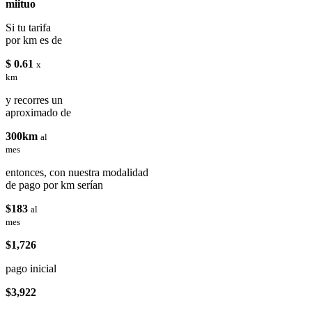
miituo
Si tu tarifa
por km es de
$ 0.61
x
km
y recorres un
aproximado de
300km
al
mes
entonces, con nuestra modalidad
de pago por km serían
$183
al
mes
$1,726
pago inicial
$3,922