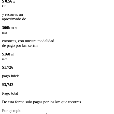
$ 0.56
x
km
y recorres un
aproximado de
300km
al
mes
entonces, con nuestra modalidad
de pago por km serían
$168
al
mes
$1,726
pago inicial
$3,742
Pago total
De esta forma solo pagas por los km que recorres.
Por ejemplo: