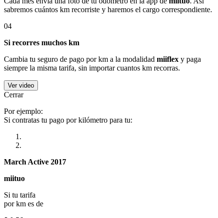
Cada mes envía una foto de tu odómetro en la app de
miituo
. Así
sabremos cuántos km recorriste y haremos el cargo correspondiente.
04
Si recorres muchos km
Cambia tu seguro de pago por km a la modalidad
miiflex
y paga
siempre la misma tarifa, sin importar cuantos km recorras.
Ver video
Cerrar
Por ejemplo:
Si contratas tu pago por kilómetro para tu:
March Active 2017
miituo
Si tu tarifa
por km es de