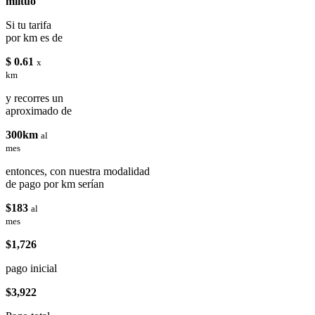
miituo
Si tu tarifa
por km es de
$ 0.61
x
km
y recorres un
aproximado de
300km
al
mes
entonces, con nuestra modalidad
de pago por km serían
$183
al
mes
$1,726
pago inicial
$3,922