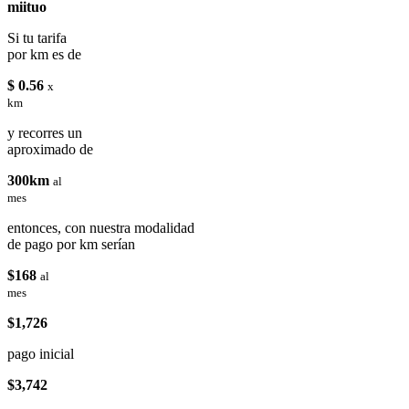
miituo
Si tu tarifa
por km es de
$ 0.56
x
km
y recorres un
aproximado de
300km
al
mes
entonces, con nuestra modalidad
de pago por km serían
$168
al
mes
$1,726
pago inicial
$3,742