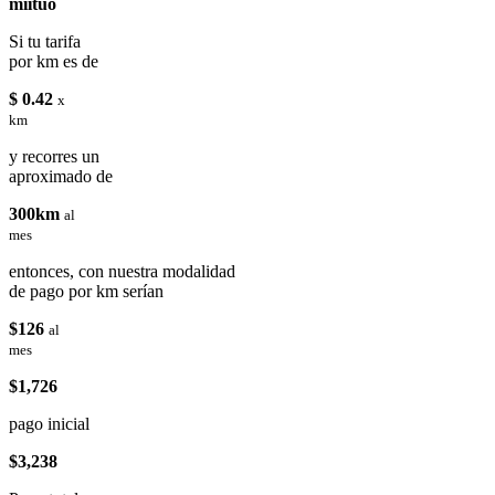
miituo
Si tu tarifa
por km es de
$ 0.42
x
km
y recorres un
aproximado de
300km
al
mes
entonces, con nuestra modalidad
de pago por km serían
$126
al
mes
$1,726
pago inicial
$3,238