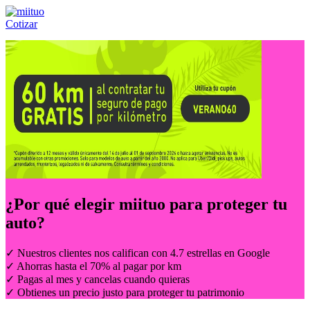
Cotizar
Llámanos al:
(55) 84-21-05-00
ó
800-953-00-59
¿Por qué elegir
miituo
para proteger tu
auto?
✓ Nuestros clientes nos califican con 4.7 estrellas en Google
✓ Ahorras hasta el 70% al pagar por km
✓ Pagas al mes y cancelas cuando quieras
✓ Obtienes un precio justo para proteger tu patrimonio