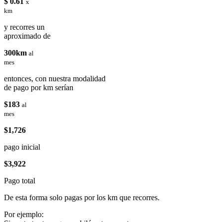
$ 0.61
x
km
y recorres un
aproximado de
300km
al
mes
entonces, con nuestra modalidad
de pago por km serían
$183
al
mes
$1,726
pago inicial
$3,922
Pago total
De esta forma solo pagas por los km que recorres.
Por ejemplo: