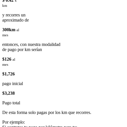
$ 0.42
x
km
y recorres un
aproximado de
300km
al
mes
entonces, con nuestra modalidad
de pago por km serían
$126
al
mes
$1,726
pago inicial
$3,238
Pago total
De esta forma solo pagas por los km que recorres.
Por ejemplo: