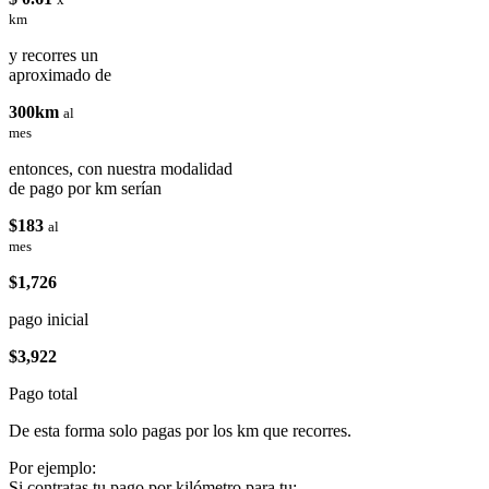
km
y recorres un
aproximado de
300km
al
mes
entonces, con nuestra modalidad
de pago por km serían
$183
al
mes
$1,726
pago inicial
$3,922
Pago total
De esta forma solo pagas por los km que recorres.
Por ejemplo:
Si contratas tu pago por kilómetro para tu: