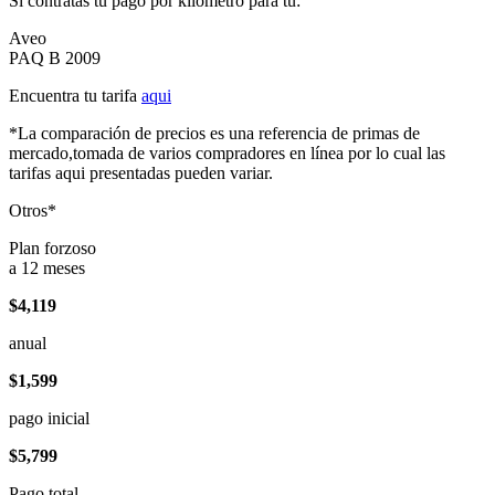
Si contratas tu pago por kilómetro para tu:
Aveo
PAQ B 2009
Encuentra tu tarifa
aqui
*La comparación de precios es una referencia de primas de
mercado,tomada de varios compradores en línea por lo cual las
tarifas aqui presentadas pueden variar.
Otros*
Plan forzoso
a 12 meses
$4,119
anual
$1,599
pago inicial
$5,799
Pago total