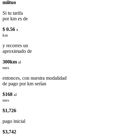
miituo
Si tu tarifa
por km es de
$ 0.56
x
km
y recorres un
aproximado de
300km
al
mes
entonces, con nuestra modalidad
de pago por km serían
$168
al
mes
$1,726
pago inicial
$3,742