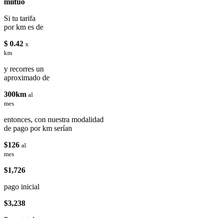
miituo
Si tu tarifa
por km es de
$ 0.42
x
km
y recorres un
aproximado de
300km
al
mes
entonces, con nuestra modalidad
de pago por km serían
$126
al
mes
$1,726
pago inicial
$3,238