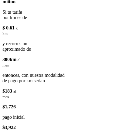
miituo
Si tu tarifa
por km es de
$ 0.61
x
km
y recorres un
aproximado de
300km
al
mes
entonces, con nuestra modalidad
de pago por km serían
$183
al
mes
$1,726
pago inicial
$3,922