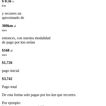
$ 0.56
x
km
y recorres un
aproximado de
300km
al
mes
entonces, con nuestra modalidad
de pago por km serían
$168
al
mes
$1,726
pago inicial
$3,742
Pago total
De esta forma solo pagas por los km que recorres.
Por ejemplo: