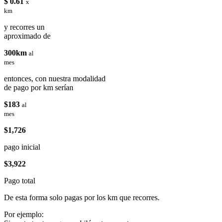
$ 0.61
x
km
y recorres un
aproximado de
300km
al
mes
entonces, con nuestra modalidad
de pago por km serían
$183
al
mes
$1,726
pago inicial
$3,922
Pago total
De esta forma solo pagas por los km que recorres.
Por ejemplo: