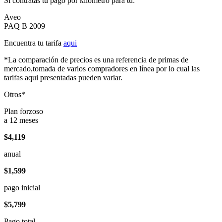
Si contratas tu pago por kilómetro para tu:
Aveo
PAQ B 2009
Encuentra tu tarifa
aqui
*La comparación de precios es una referencia de primas de
mercado,tomada de varios compradores en línea por lo cual las
tarifas aqui presentadas pueden variar.
Otros*
Plan forzoso
a 12 meses
$4,119
anual
$1,599
pago inicial
$5,799
Pago total