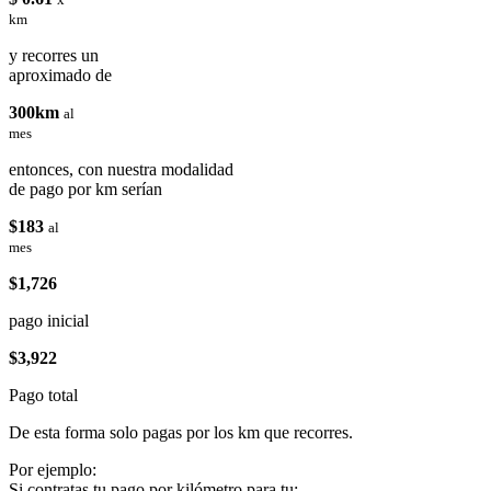
km
y recorres un
aproximado de
300km
al
mes
entonces, con nuestra modalidad
de pago por km serían
$183
al
mes
$1,726
pago inicial
$3,922
Pago total
De esta forma solo pagas por los km que recorres.
Por ejemplo:
Si contratas tu pago por kilómetro para tu: