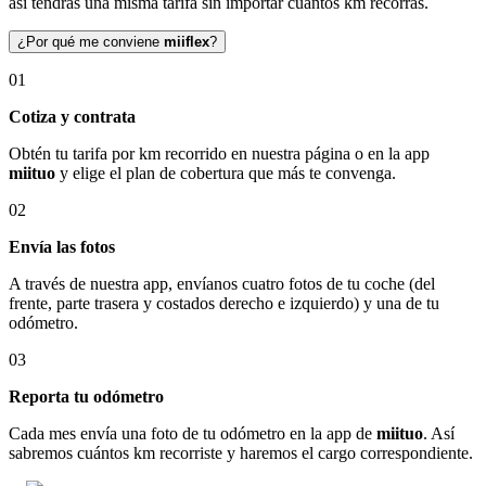
así tendrás una misma tarifa sin importar cuántos km recorras.
¿Por qué me conviene
miiflex
?
01
Cotiza y contrata
Obtén tu tarifa por km recorrido en nuestra página o en la app
miituo
y elige el plan de cobertura que más te convenga.
02
Envía las fotos
A través de nuestra app, envíanos cuatro fotos de tu coche (del
frente, parte trasera y costados derecho e izquierdo) y una de tu
odómetro.
03
Reporta tu odómetro
Cada mes envía una foto de tu odómetro en la app de
miituo
. Así
sabremos cuántos km recorriste y haremos el cargo correspondiente.