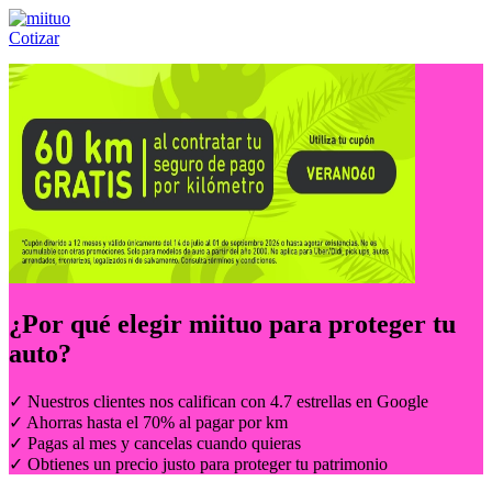
Cotizar
Llámanos al:
(55) 84-21-05-00
ó
800-953-00-59
¿Por qué elegir
miituo
para proteger tu
auto?
✓ Nuestros clientes nos califican con 4.7 estrellas en Google
✓ Ahorras hasta el 70% al pagar por km
✓ Pagas al mes y cancelas cuando quieras
✓ Obtienes un precio justo para proteger tu patrimonio