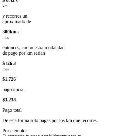
$ 0.42
x
km
y recorres un
aproximado de
300km
al
mes
entonces, con nuestra modalidad
de pago por km serían
$126
al
mes
$1,726
pago inicial
$3,238
Pago total
De esta forma solo pagas por los km que recorres.
Por ejemplo: