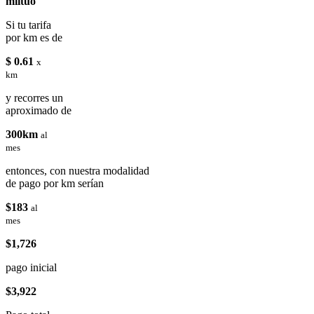
miituo
Si tu tarifa
por km es de
$ 0.61
x
km
y recorres un
aproximado de
300km
al
mes
entonces, con nuestra modalidad
de pago por km serían
$183
al
mes
$1,726
pago inicial
$3,922