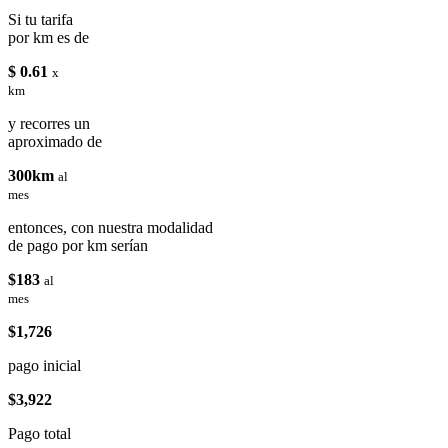
Si tu tarifa
por km es de
$ 0.61
x
km
y recorres un
aproximado de
300km
al
mes
entonces, con nuestra modalidad
de pago por km serían
$183
al
mes
$1,726
pago inicial
$3,922
Pago total