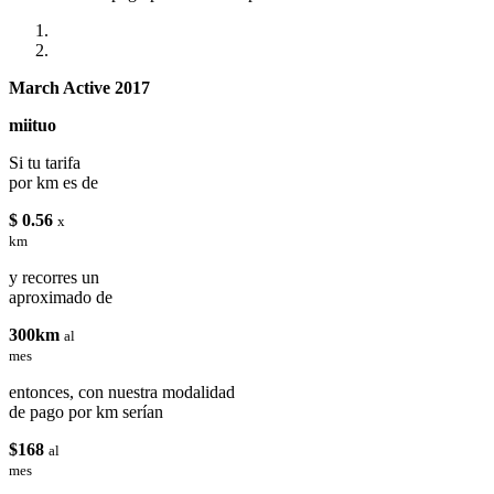
March Active 2017
miituo
Si tu tarifa
por km es de
$ 0.56
x
km
y recorres un
aproximado de
300km
al
mes
entonces, con nuestra modalidad
de pago por km serían
$168
al
mes