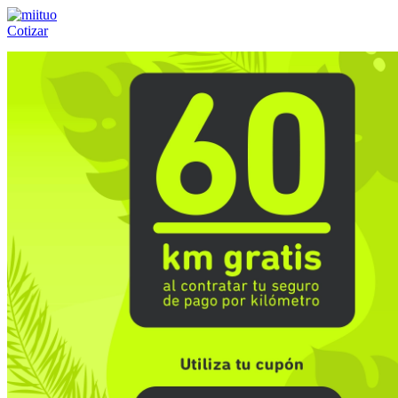
Cotizar
Llámanos al:
(55) 84-21-05-00
ó
800-953-00-59