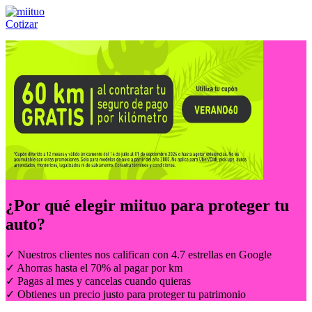
Cotizar
Llámanos al:
(55) 84-21-05-00
ó
800-953-00-59
¿Por qué elegir
miituo
para proteger tu
auto?
✓ Nuestros clientes nos califican con 4.7 estrellas en Google
✓ Ahorras hasta el 70% al pagar por km
✓ Pagas al mes y cancelas cuando quieras
✓ Obtienes un precio justo para proteger tu patrimonio