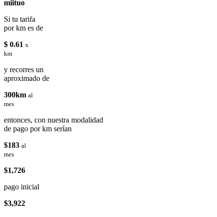
miituo
Si tu tarifa
por km es de
$ 0.61
x
km
y recorres un
aproximado de
300km
al
mes
entonces, con nuestra modalidad
de pago por km serían
$183
al
mes
$1,726
pago inicial
$3,922