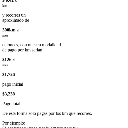
$ 0.42
x
km
y recorres un
aproximado de
300km
al
mes
entonces, con nuestra modalidad
de pago por km serían
$126
al
mes
$1,726
pago inicial
$3,238
Pago total
De esta forma solo pagas por los km que recorres.
Por ejemplo: