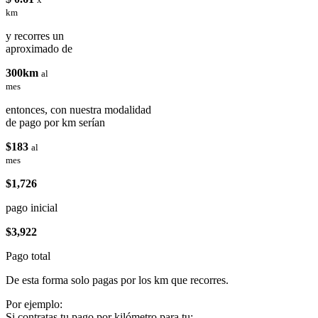
km
y recorres un
aproximado de
300km
al
mes
entonces, con nuestra modalidad
de pago por km serían
$183
al
mes
$1,726
pago inicial
$3,922
Pago total
De esta forma solo pagas por los km que recorres.
Por ejemplo:
Si contratas tu pago por kilómetro para tu: