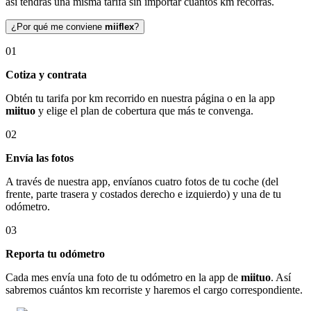
así tendrás una misma tarifa sin importar cuántos km recorras.
¿Por qué me conviene
miiflex
?
01
Cotiza y contrata
Obtén tu tarifa por km recorrido en nuestra página o en la app
miituo
y elige el plan de cobertura que más te convenga.
02
Envía las fotos
A través de nuestra app, envíanos cuatro fotos de tu coche (del
frente, parte trasera y costados derecho e izquierdo) y una de tu
odómetro.
03
Reporta tu odómetro
Cada mes envía una foto de tu odómetro en la app de
miituo
. Así
sabremos cuántos km recorriste y haremos el cargo correspondiente.