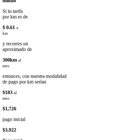
miituo
Si tu tarifa
por km es de
$ 0.61
x
km
y recorres un
aproximado de
300km
al
mes
entonces, con nuestra modalidad
de pago por km serían
$183
al
mes
$1,726
pago inicial
$3,922