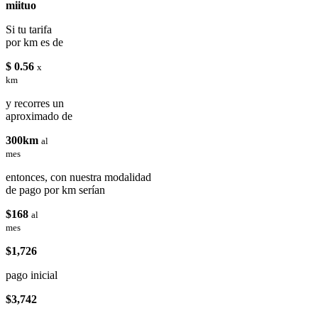
miituo
Si tu tarifa
por km es de
$ 0.56
x
km
y recorres un
aproximado de
300km
al
mes
entonces, con nuestra modalidad
de pago por km serían
$168
al
mes
$1,726
pago inicial
$3,742