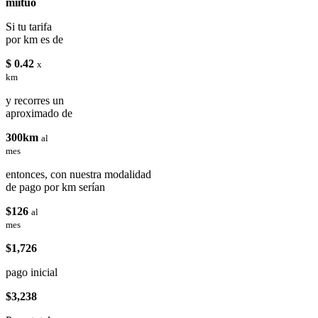
miituo
Si tu tarifa
por km es de
$ 0.42
x
km
y recorres un
aproximado de
300km
al
mes
entonces, con nuestra modalidad
de pago por km serían
$126
al
mes
$1,726
pago inicial
$3,238