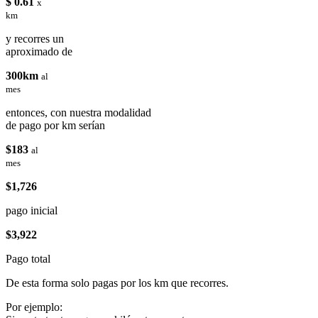
$ 0.61
x
km
y recorres un
aproximado de
300km
al
mes
entonces, con nuestra modalidad
de pago por km serían
$183
al
mes
$1,726
pago inicial
$3,922
Pago total
De esta forma solo pagas por los km que recorres.
Por ejemplo: