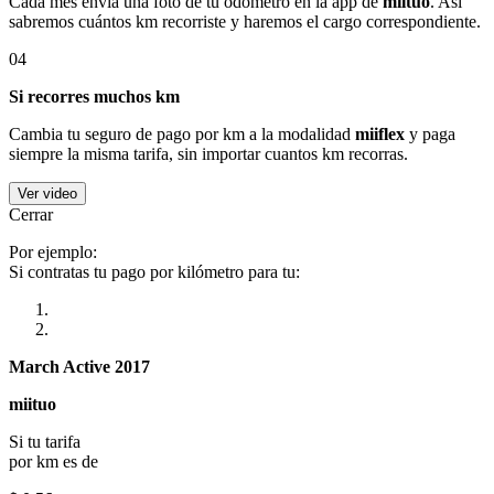
Cada mes envía una foto de tu odómetro en la app de
miituo
. Así
sabremos cuántos km recorriste y haremos el cargo correspondiente.
04
Si recorres muchos km
Cambia tu seguro de pago por km a la modalidad
miiflex
y paga
siempre la misma tarifa, sin importar cuantos km recorras.
Ver video
Cerrar
Por ejemplo:
Si contratas tu pago por kilómetro para tu:
March Active 2017
miituo
Si tu tarifa
por km es de