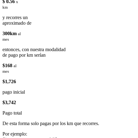
$ 0.56
x
km
y recorres un
aproximado de
300km
al
mes
entonces, con nuestra modalidad
de pago por km serían
$168
al
mes
$1,726
pago inicial
$3,742
Pago total
De esta forma solo pagas por los km que recorres.
Por ejemplo: