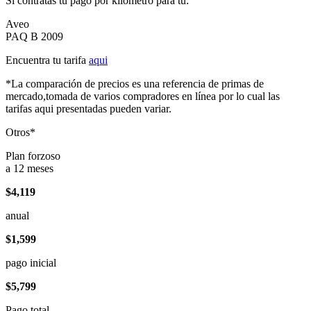
Si contratas tu pago por kilómetro para tu:
Aveo
PAQ B 2009
Encuentra tu tarifa
aqui
*La comparación de precios es una referencia de primas de
mercado,tomada de varios compradores en línea por lo cual las
tarifas aqui presentadas pueden variar.
Otros*
Plan forzoso
a 12 meses
$4,119
anual
$1,599
pago inicial
$5,799
Pago total