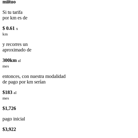
miituo
Si tu tarifa
por km es de
$ 0.61
x
km
y recorres un
aproximado de
300km
al
mes
entonces, con nuestra modalidad
de pago por km serían
$183
al
mes
$1,726
pago inicial
$3,922