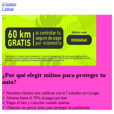
Cotizar
Llámanos al:
(55) 84-21-05-00
ó
800-953-00-59
¿Por qué elegir
miituo
para proteger tu
auto?
✓ Nuestros clientes nos califican con 4.7 estrellas en Google
✓ Ahorras hasta el 70% al pagar por km
✓ Pagas al mes y cancelas cuando quieras
✓ Obtienes un precio justo para proteger tu patrimonio