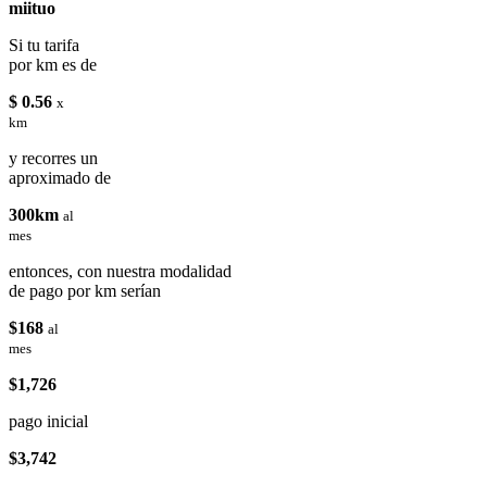
miituo
Si tu tarifa
por km es de
$ 0.56
x
km
y recorres un
aproximado de
300km
al
mes
entonces, con nuestra modalidad
de pago por km serían
$168
al
mes
$1,726
pago inicial
$3,742