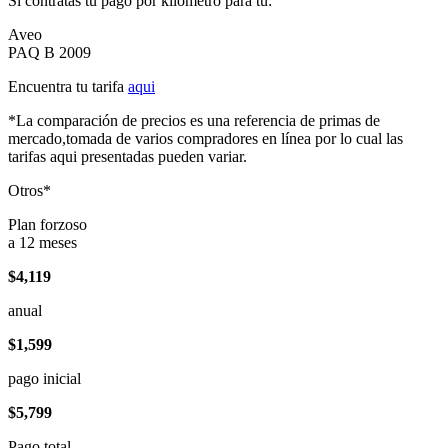
Si contratas tu pago por kilómetro para tu:
Aveo
PAQ B 2009
Encuentra tu tarifa
aqui
*La comparación de precios es una referencia de primas de
mercado,tomada de varios compradores en línea por lo cual las
tarifas aqui presentadas pueden variar.
Otros*
Plan forzoso
a 12 meses
$4,119
anual
$1,599
pago inicial
$5,799
Pago total