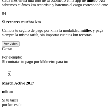
Cada mes envía una foto de tu odómetro en la app de
miituo
. Así
sabremos cuántos km recorriste y haremos el cargo correspondiente.
04
Si recorres muchos km
Cambia tu seguro de pago por km a la modalidad
miiflex
y paga
siempre la misma tarifa, sin importar cuantos km recorras.
Ver video
Cerrar
Por ejemplo:
Si contratas tu pago por kilómetro para tu:
March Active 2017
miituo
Si tu tarifa
por km es de