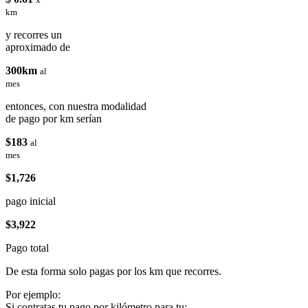
km
y recorres un
aproximado de
300km
al
mes
entonces, con nuestra modalidad
de pago por km serían
$183
al
mes
$1,726
pago inicial
$3,922
Pago total
De esta forma solo pagas por los km que recorres.
Por ejemplo:
Si contratas tu pago por kilómetro para tu: