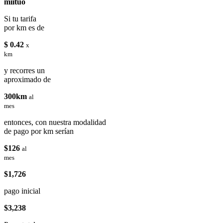
miituo
Si tu tarifa
por km es de
$ 0.42
x
km
y recorres un
aproximado de
300km
al
mes
entonces, con nuestra modalidad
de pago por km serían
$126
al
mes
$1,726
pago inicial
$3,238