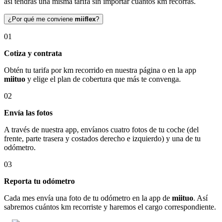
así tendrás una misma tarifa sin importar cuántos km recorras.
¿Por qué me conviene
miiflex
?
01
Cotiza y contrata
Obtén tu tarifa por km recorrido en nuestra página o en la app
miituo
y elige el plan de cobertura que más te convenga.
02
Envía las fotos
A través de nuestra app, envíanos cuatro fotos de tu coche (del
frente, parte trasera y costados derecho e izquierdo) y una de tu
odómetro.
03
Reporta tu odómetro
Cada mes envía una foto de tu odómetro en la app de
miituo
. Así
sabremos cuántos km recorriste y haremos el cargo correspondiente.