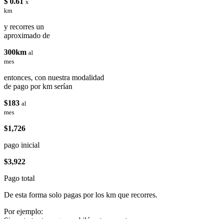
$ 0.61
x
km
y recorres un
aproximado de
300km
al
mes
entonces, con nuestra modalidad
de pago por km serían
$183
al
mes
$1,726
pago inicial
$3,922
Pago total
De esta forma solo pagas por los km que recorres.
Por ejemplo: