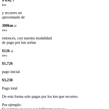
$ 0.42
x
km
y recorres un
aproximado de
300km
al
mes
entonces, con nuestra modalidad
de pago por km serían
$126
al
mes
$1,726
pago inicial
$3,238
Pago total
De esta forma solo pagas por los km que recorres.
Por ejemplo: