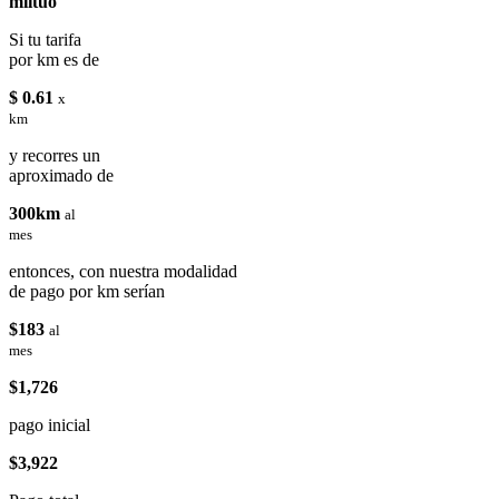
miituo
Si tu tarifa
por km es de
$ 0.61
x
km
y recorres un
aproximado de
300km
al
mes
entonces, con nuestra modalidad
de pago por km serían
$183
al
mes
$1,726
pago inicial
$3,922