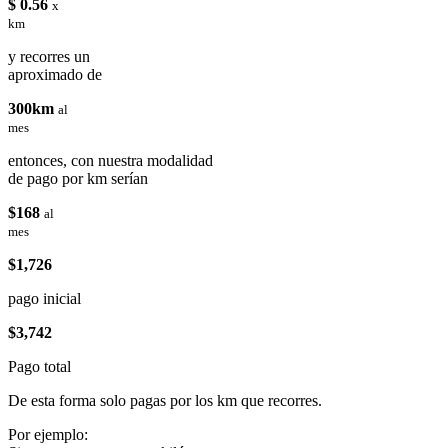
$ 0.56
x
km
y recorres un
aproximado de
300km
al
mes
entonces, con nuestra modalidad
de pago por km serían
$168
al
mes
$1,726
pago inicial
$3,742
Pago total
De esta forma solo pagas por los km que recorres.
Por ejemplo: