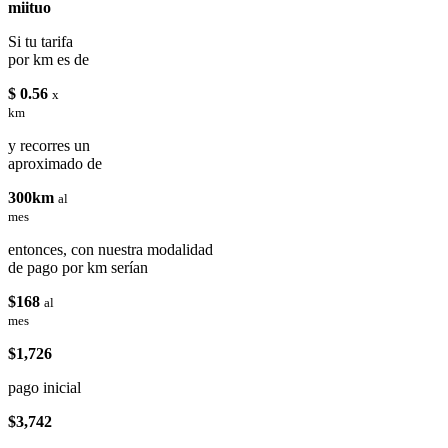
miituo
Si tu tarifa
por km es de
$ 0.56
x
km
y recorres un
aproximado de
300km
al
mes
entonces, con nuestra modalidad
de pago por km serían
$168
al
mes
$1,726
pago inicial
$3,742