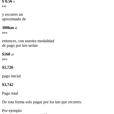
$ 0.56
x
km
y recorres un
aproximado de
300km
al
mes
entonces, con nuestra modalidad
de pago por km serían
$168
al
mes
$1,726
pago inicial
$3,742
Pago total
De esta forma solo pagas por los km que recorres.
Por ejemplo: