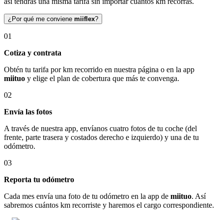
así tendrás una misma tarifa sin importar cuántos km recorras.
¿Por qué me conviene
miiflex
?
01
Cotiza y contrata
Obtén tu tarifa por km recorrido en nuestra página o en la app
miituo
y elige el plan de cobertura que más te convenga.
02
Envía las fotos
A través de nuestra app, envíanos cuatro fotos de tu coche (del
frente, parte trasera y costados derecho e izquierdo) y una de tu
odómetro.
03
Reporta tu odómetro
Cada mes envía una foto de tu odómetro en la app de
miituo
. Así
sabremos cuántos km recorriste y haremos el cargo correspondiente.