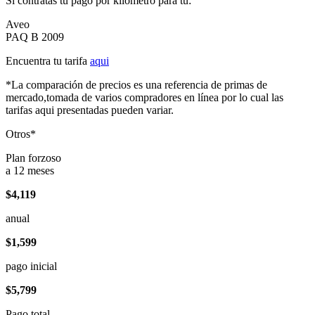
Si contratas tu pago por kilómetro para tu:
Aveo
PAQ B 2009
Encuentra tu tarifa
aqui
*La comparación de precios es una referencia de primas de
mercado,tomada de varios compradores en línea por lo cual las
tarifas aqui presentadas pueden variar.
Otros*
Plan forzoso
a 12 meses
$4,119
anual
$1,599
pago inicial
$5,799
Pago total