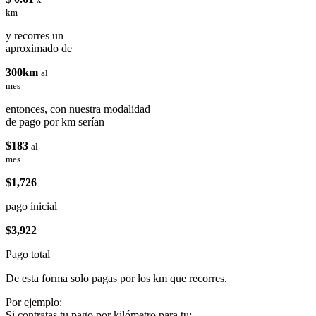
km
y recorres un
aproximado de
300km
al
mes
entonces, con nuestra modalidad
de pago por km serían
$183
al
mes
$1,726
pago inicial
$3,922
Pago total
De esta forma solo pagas por los km que recorres.
Por ejemplo:
Si contratas tu pago por kilómetro para tu: