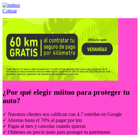
Cotizar
Llámanos al:
(55) 84-21-05-00
ó
800-953-00-59
¿Por qué elegir
miituo
para proteger tu
auto?
✓ Nuestros clientes nos califican con 4.7 estrellas en Google
✓ Ahorras hasta el 70% al pagar por km
✓ Pagas al mes y cancelas cuando quieras
✓ Obtienes un precio justo para proteger tu patrimonio