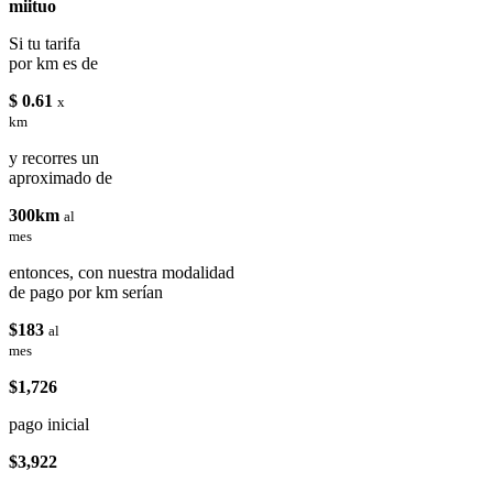
miituo
Si tu tarifa
por km es de
$ 0.61
x
km
y recorres un
aproximado de
300km
al
mes
entonces, con nuestra modalidad
de pago por km serían
$183
al
mes
$1,726
pago inicial
$3,922