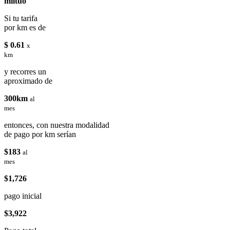
miituo
Si tu tarifa
por km es de
$ 0.61
x
km
y recorres un
aproximado de
300km
al
mes
entonces, con nuestra modalidad
de pago por km serían
$183
al
mes
$1,726
pago inicial
$3,922