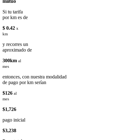
miituo
Si tu tarifa
por km es de
$ 0.42
x
km
y recorres un
aproximado de
300km
al
mes
entonces, con nuestra modalidad
de pago por km serían
$126
al
mes
$1,726
pago inicial
$3,238