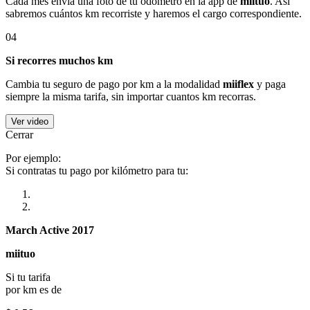
Cada mes envía una foto de tu odómetro en la app de
miituo
. Así
sabremos cuántos km recorriste y haremos el cargo correspondiente.
04
Si recorres muchos km
Cambia tu seguro de pago por km a la modalidad
miiflex
y paga
siempre la misma tarifa, sin importar cuantos km recorras.
Ver video
Cerrar
Por ejemplo:
Si contratas tu pago por kilómetro para tu:
March Active 2017
miituo
Si tu tarifa
por km es de