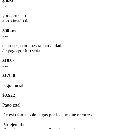
$ 0.61
x
km
y recorres un
aproximado de
300km
al
mes
entonces, con nuestra modalidad
de pago por km serían
$183
al
mes
$1,726
pago inicial
$3,922
Pago total
De esta forma solo pagas por los km que recorres.
Por ejemplo: