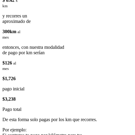
$ 0.42
x
km
y recorres un
aproximado de
300km
al
mes
entonces, con nuestra modalidad
de pago por km serían
$126
al
mes
$1,726
pago inicial
$3,238
Pago total
De esta forma solo pagas por los km que recorres.
Por ejemplo: