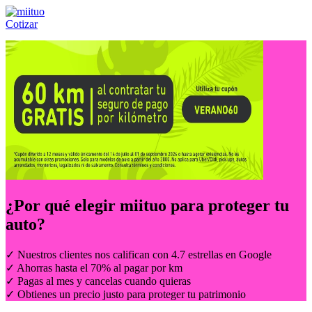
Cotizar
Llámanos al:
(55) 84-21-05-00
ó
800-953-00-59
¿Por qué elegir
miituo
para proteger tu
auto?
✓ Nuestros clientes nos califican con 4.7 estrellas en Google
✓ Ahorras hasta el 70% al pagar por km
✓ Pagas al mes y cancelas cuando quieras
✓ Obtienes un precio justo para proteger tu patrimonio