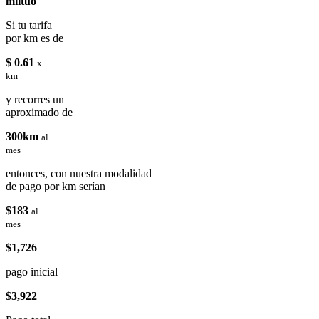
miituo
Si tu tarifa
por km es de
$ 0.61
x
km
y recorres un
aproximado de
300km
al
mes
entonces, con nuestra modalidad
de pago por km serían
$183
al
mes
$1,726
pago inicial
$3,922