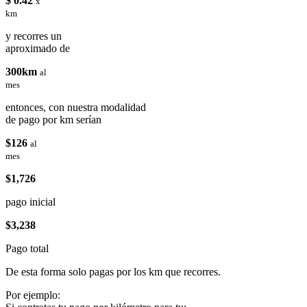
$ 0.42
x
km
y recorres un
aproximado de
300km
al
mes
entonces, con nuestra modalidad
de pago por km serían
$126
al
mes
$1,726
pago inicial
$3,238
Pago total
De esta forma solo pagas por los km que recorres.
Por ejemplo: