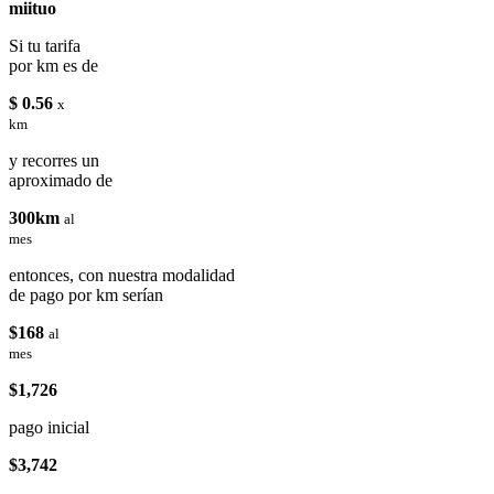
miituo
Si tu tarifa
por km es de
$ 0.56
x
km
y recorres un
aproximado de
300km
al
mes
entonces, con nuestra modalidad
de pago por km serían
$168
al
mes
$1,726
pago inicial
$3,742