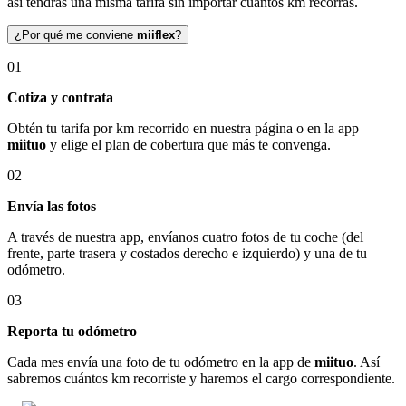
así tendrás una misma tarifa sin importar cuántos km recorras.
¿Por qué me conviene
miiflex
?
01
Cotiza y contrata
Obtén tu tarifa por km recorrido en nuestra página o en la app
miituo
y elige el plan de cobertura que más te convenga.
02
Envía las fotos
A través de nuestra app, envíanos cuatro fotos de tu coche (del
frente, parte trasera y costados derecho e izquierdo) y una de tu
odómetro.
03
Reporta tu odómetro
Cada mes envía una foto de tu odómetro en la app de
miituo
. Así
sabremos cuántos km recorriste y haremos el cargo correspondiente.