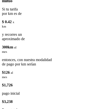
miituo
Si tu tarifa
por km es de
$ 0.42
x
km
y recorres un
aproximado de
300km
al
mes
entonces, con nuestra modalidad
de pago por km serían
$126
al
mes
$1,726
pago inicial
$3,238