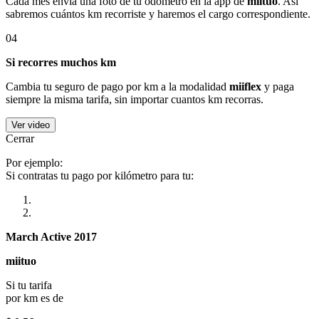
Cada mes envía una foto de tu odómetro en la app de
miituo
. Así
sabremos cuántos km recorriste y haremos el cargo correspondiente.
04
Si recorres muchos km
Cambia tu seguro de pago por km a la modalidad
miiflex
y paga
siempre la misma tarifa, sin importar cuantos km recorras.
Ver video
Cerrar
Por ejemplo:
Si contratas tu pago por kilómetro para tu:
March Active 2017
miituo
Si tu tarifa
por km es de