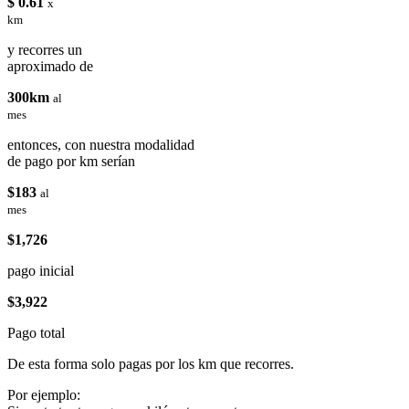
$ 0.61
x
km
y recorres un
aproximado de
300km
al
mes
entonces, con nuestra modalidad
de pago por km serían
$183
al
mes
$1,726
pago inicial
$3,922
Pago total
De esta forma solo pagas por los km que recorres.
Por ejemplo: