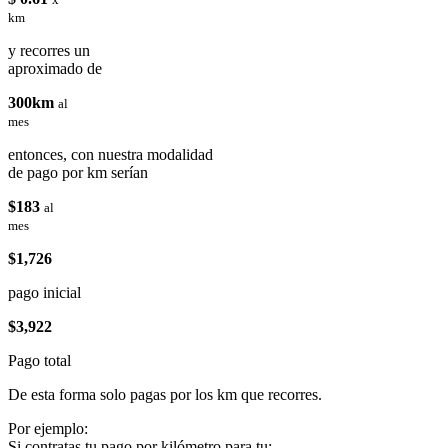
km
y recorres un
aproximado de
300km
al
mes
entonces, con nuestra modalidad
de pago por km serían
$183
al
mes
$1,726
pago inicial
$3,922
Pago total
De esta forma solo pagas por los km que recorres.
Por ejemplo:
Si contratas tu pago por kilómetro para tu: