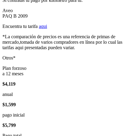
Si contratas tu pago por kilómetro para tu:
Aveo
PAQ B 2009
Encuentra tu tarifa
aqui
*La comparación de precios es una referencia de primas de
mercado,tomada de varios compradores en línea por lo cual las
tarifas aqui presentadas pueden variar.
Otros*
Plan forzoso
a 12 meses
$4,119
anual
$1,599
pago inicial
$5,799
Pago total