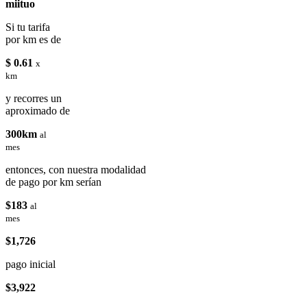
miituo
Si tu tarifa
por km es de
$ 0.61
x
km
y recorres un
aproximado de
300km
al
mes
entonces, con nuestra modalidad
de pago por km serían
$183
al
mes
$1,726
pago inicial
$3,922