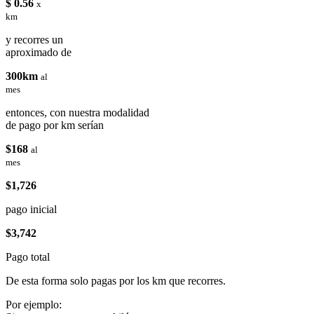
$ 0.56
x
km
y recorres un
aproximado de
300km
al
mes
entonces, con nuestra modalidad
de pago por km serían
$168
al
mes
$1,726
pago inicial
$3,742
Pago total
De esta forma solo pagas por los km que recorres.
Por ejemplo: