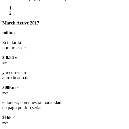
March Active 2017
miituo
Si tu tarifa
por km es de
$ 0.56
x
km
y recorres un
aproximado de
300km
al
mes
entonces, con nuestra modalidad
de pago por km serían
$168
al
mes