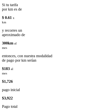
Si tu tarifa
por km es de
$ 0.61
x
km
y recorres un
aproximado de
300km
al
mes
entonces, con nuestra modalidad
de pago por km serían
$183
al
mes
$1,726
pago inicial
$3,922
Pago total