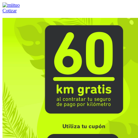
Cotizar
Llámanos al:
(55) 84-21-05-00
ó
800-953-00-59