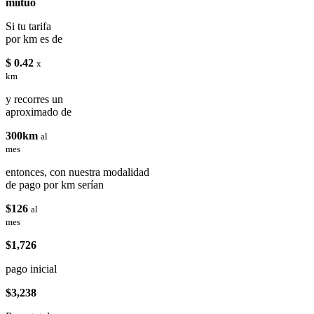
miituo
Si tu tarifa
por km es de
$ 0.42
x
km
y recorres un
aproximado de
300km
al
mes
entonces, con nuestra modalidad
de pago por km serían
$126
al
mes
$1,726
pago inicial
$3,238