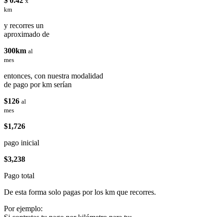
$ 0.42
x
km
y recorres un
aproximado de
300km
al
mes
entonces, con nuestra modalidad
de pago por km serían
$126
al
mes
$1,726
pago inicial
$3,238
Pago total
De esta forma solo pagas por los km que recorres.
Por ejemplo: