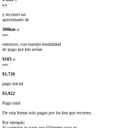
km
y recorres un
aproximado de
300km
al
mes
entonces, con nuestra modalidad
de pago por km serían
$183
al
mes
$1,726
pago inicial
$3,922
Pago total
De esta forma solo pagas por los km que recorres.
Por ejemplo:
Si contratas tu pago por kilómetro para tu: