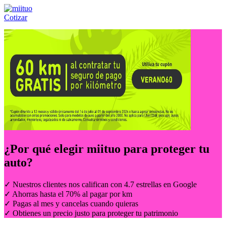
Cotizar
Llámanos al:
(55) 84-21-05-00
ó
800-953-00-59
¿Por qué elegir
miituo
para proteger tu
auto?
✓ Nuestros clientes nos califican con 4.7 estrellas en Google
✓ Ahorras hasta el 70% al pagar por km
✓ Pagas al mes y cancelas cuando quieras
✓ Obtienes un precio justo para proteger tu patrimonio