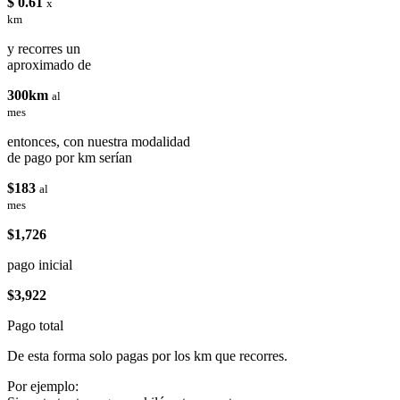
$ 0.61
x
km
y recorres un
aproximado de
300km
al
mes
entonces, con nuestra modalidad
de pago por km serían
$183
al
mes
$1,726
pago inicial
$3,922
Pago total
De esta forma solo pagas por los km que recorres.
Por ejemplo: