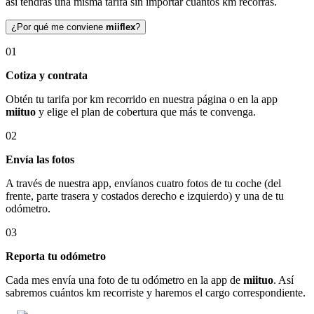
así tendrás una misma tarifa sin importar cuántos km recorras.
¿Por qué me conviene
miiflex
?
01
Cotiza y contrata
Obtén tu tarifa por km recorrido en nuestra página o en la app
miituo
y elige el plan de cobertura que más te convenga.
02
Envía las fotos
A través de nuestra app, envíanos cuatro fotos de tu coche (del
frente, parte trasera y costados derecho e izquierdo) y una de tu
odómetro.
03
Reporta tu odómetro
Cada mes envía una foto de tu odómetro en la app de
miituo
. Así
sabremos cuántos km recorriste y haremos el cargo correspondiente.