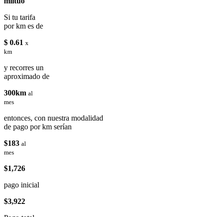
miituo
Si tu tarifa
por km es de
$ 0.61
x
km
y recorres un
aproximado de
300km
al
mes
entonces, con nuestra modalidad
de pago por km serían
$183
al
mes
$1,726
pago inicial
$3,922