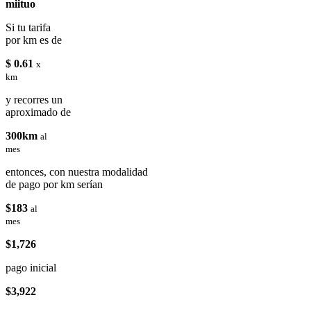
miituo
Si tu tarifa
por km es de
$ 0.61
x
km
y recorres un
aproximado de
300km
al
mes
entonces, con nuestra modalidad
de pago por km serían
$183
al
mes
$1,726
pago inicial
$3,922