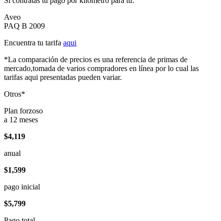
Si contratas tu pago por kilómetro para tu:
Aveo
PAQ B 2009
Encuentra tu tarifa
aqui
*La comparación de precios es una referencia de primas de
mercado,tomada de varios compradores en línea por lo cual las
tarifas aqui presentadas pueden variar.
Otros*
Plan forzoso
a 12 meses
$4,119
anual
$1,599
pago inicial
$5,799
Pago total