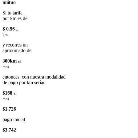
miituo
Si tu tarifa
por km es de
$ 0.56
x
km
y recorres un
aproximado de
300km
al
mes
entonces, con nuestra modalidad
de pago por km serían
$168
al
mes
$1,726
pago inicial
$3,742