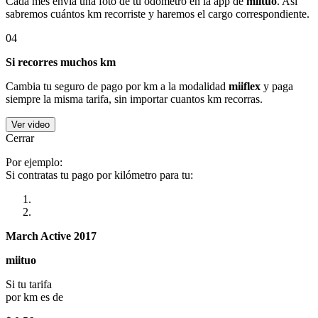
Cada mes envía una foto de tu odómetro en la app de
miituo
. Así
sabremos cuántos km recorriste y haremos el cargo correspondiente.
04
Si recorres muchos km
Cambia tu seguro de pago por km a la modalidad
miiflex
y paga
siempre la misma tarifa, sin importar cuantos km recorras.
Ver video
Cerrar
Por ejemplo:
Si contratas tu pago por kilómetro para tu:
March Active 2017
miituo
Si tu tarifa
por km es de