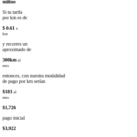
miituo
Si tu tarifa
por km es de
$ 0.61
x
km
y recorres un
aproximado de
300km
al
mes
entonces, con nuestra modalidad
de pago por km serían
$183
al
mes
$1,726
pago inicial
$3,922