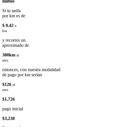
miituo
Si tu tarifa
por km es de
$ 0.42
x
km
y recorres un
aproximado de
300km
al
mes
entonces, con nuestra modalidad
de pago por km serían
$126
al
mes
$1,726
pago inicial
$3,238