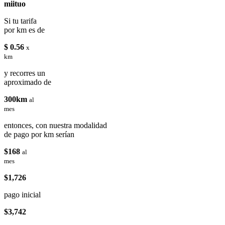
miituo
Si tu tarifa
por km es de
$ 0.56
x
km
y recorres un
aproximado de
300km
al
mes
entonces, con nuestra modalidad
de pago por km serían
$168
al
mes
$1,726
pago inicial
$3,742