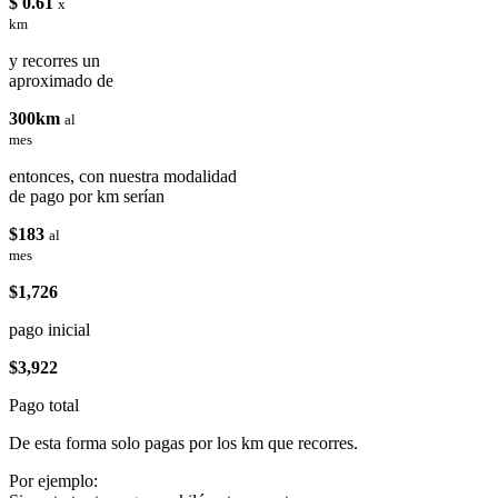
$ 0.61
x
km
y recorres un
aproximado de
300km
al
mes
entonces, con nuestra modalidad
de pago por km serían
$183
al
mes
$1,726
pago inicial
$3,922
Pago total
De esta forma solo pagas por los km que recorres.
Por ejemplo: