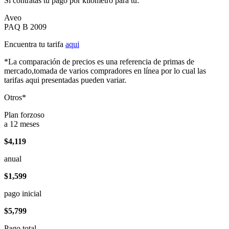
Si contratas tu pago por kilómetro para tu:
Aveo
PAQ B 2009
Encuentra tu tarifa
aqui
*La comparación de precios es una referencia de primas de
mercado,tomada de varios compradores en línea por lo cual las
tarifas aqui presentadas pueden variar.
Otros*
Plan forzoso
a 12 meses
$4,119
anual
$1,599
pago inicial
$5,799
Pago total