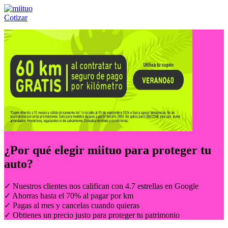
Cotizar
Llámanos al:
(55) 84-21-05-00
ó
800-953-00-59
¿Por qué elegir
miituo
para proteger tu
auto?
✓ Nuestros clientes nos califican con 4.7 estrellas en Google
✓ Ahorras hasta el 70% al pagar por km
✓ Pagas al mes y cancelas cuando quieras
✓ Obtienes un precio justo para proteger tu patrimonio