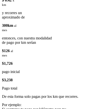
$ 0.42
x
km
y recorres un
aproximado de
300km
al
mes
entonces, con nuestra modalidad
de pago por km serían
$126
al
mes
$1,726
pago inicial
$3,238
Pago total
De esta forma solo pagas por los km que recorres.
Por ejemplo: