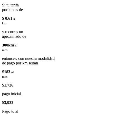
Si tu tarifa
por km es de
$ 0.61
x
km
y recorres un
aproximado de
300km
al
mes
entonces, con nuestra modalidad
de pago por km serían
$183
al
mes
$1,726
pago inicial
$3,922
Pago total