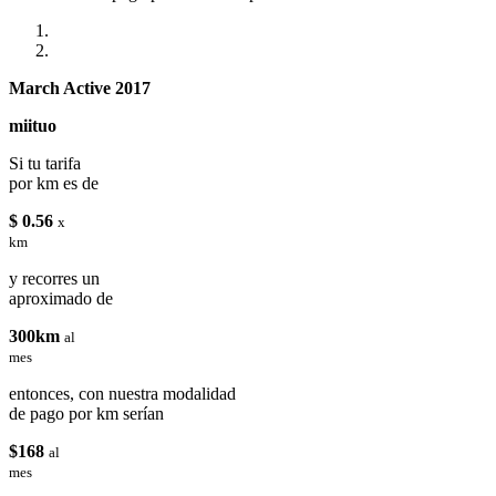
March Active 2017
miituo
Si tu tarifa
por km es de
$ 0.56
x
km
y recorres un
aproximado de
300km
al
mes
entonces, con nuestra modalidad
de pago por km serían
$168
al
mes