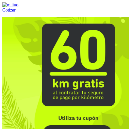
Cotizar
Llámanos al:
(55) 84-21-05-00
ó
800-953-00-59