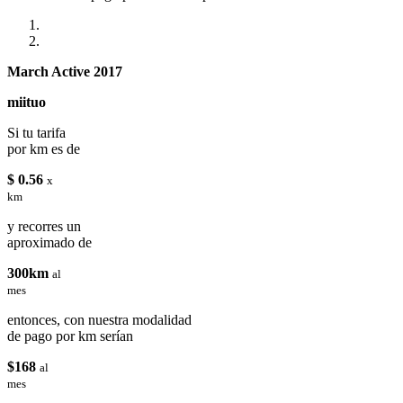
March Active 2017
miituo
Si tu tarifa
por km es de
$ 0.56
x
km
y recorres un
aproximado de
300km
al
mes
entonces, con nuestra modalidad
de pago por km serían
$168
al
mes