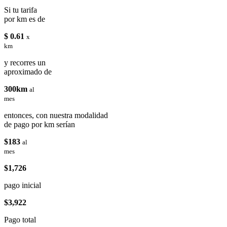
Si tu tarifa
por km es de
$ 0.61
x
km
y recorres un
aproximado de
300km
al
mes
entonces, con nuestra modalidad
de pago por km serían
$183
al
mes
$1,726
pago inicial
$3,922
Pago total