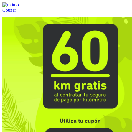
Cotizar
Llámanos al:
(55) 84-21-05-00
ó
800-953-00-59