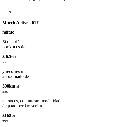
March Active 2017
miituo
Si tu tarifa
por km es de
$ 0.56
x
km
y recorres un
aproximado de
300km
al
mes
entonces, con nuestra modalidad
de pago por km serían
$168
al
mes