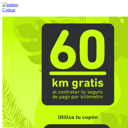
Cotizar
Llámanos al:
(55) 84-21-05-00
ó
800-953-00-59