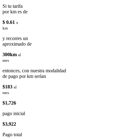
Si tu tarifa
por km es de
$ 0.61
x
km
y recorres un
aproximado de
300km
al
mes
entonces, con nuestra modalidad
de pago por km serían
$183
al
mes
$1,726
pago inicial
$3,922
Pago total