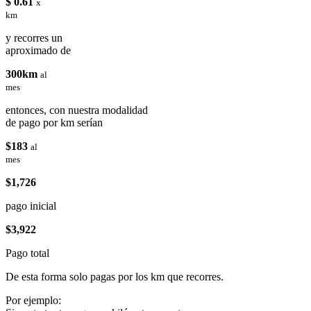
$ 0.61
x
km
y recorres un
aproximado de
300km
al
mes
entonces, con nuestra modalidad
de pago por km serían
$183
al
mes
$1,726
pago inicial
$3,922
Pago total
De esta forma solo pagas por los km que recorres.
Por ejemplo: