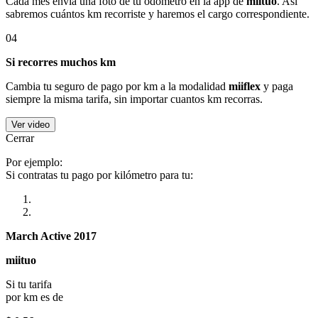
Cada mes envía una foto de tu odómetro en la app de
miituo
. Así
sabremos cuántos km recorriste y haremos el cargo correspondiente.
04
Si recorres muchos km
Cambia tu seguro de pago por km a la modalidad
miiflex
y paga
siempre la misma tarifa, sin importar cuantos km recorras.
Ver video
Cerrar
Por ejemplo:
Si contratas tu pago por kilómetro para tu:
March Active 2017
miituo
Si tu tarifa
por km es de