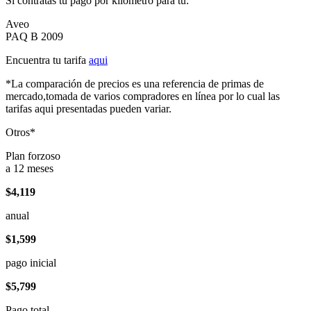
Si contratas tu pago por kilómetro para tu:
Aveo
PAQ B 2009
Encuentra tu tarifa
aqui
*La comparación de precios es una referencia de primas de
mercado,tomada de varios compradores en línea por lo cual las
tarifas aqui presentadas pueden variar.
Otros*
Plan forzoso
a 12 meses
$4,119
anual
$1,599
pago inicial
$5,799
Pago total