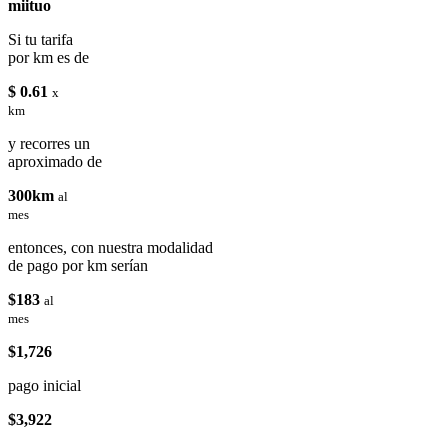
miituo
Si tu tarifa
por km es de
$ 0.61
x
km
y recorres un
aproximado de
300km
al
mes
entonces, con nuestra modalidad
de pago por km serían
$183
al
mes
$1,726
pago inicial
$3,922