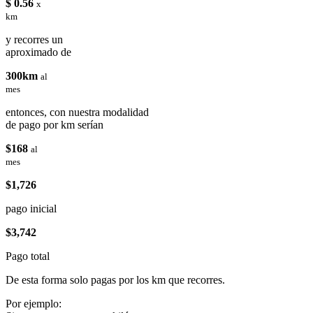
$ 0.56
x
km
y recorres un
aproximado de
300km
al
mes
entonces, con nuestra modalidad
de pago por km serían
$168
al
mes
$1,726
pago inicial
$3,742
Pago total
De esta forma solo pagas por los km que recorres.
Por ejemplo: