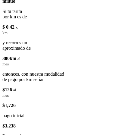
miituo
Si tu tarifa
por km es de
$ 0.42
x
km
y recorres un
aproximado de
300km
al
mes
entonces, con nuestra modalidad
de pago por km serían
$126
al
mes
$1,726
pago inicial
$3,238