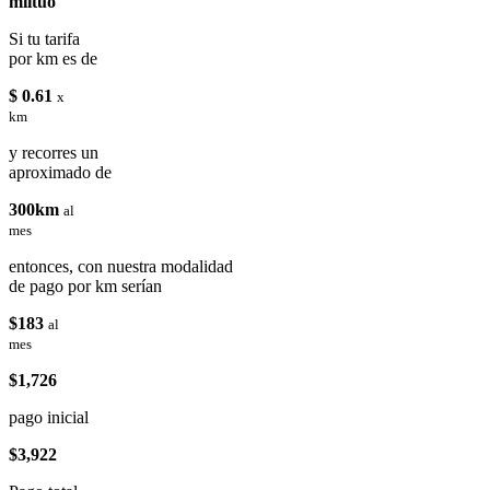
miituo
Si tu tarifa
por km es de
$ 0.61
x
km
y recorres un
aproximado de
300km
al
mes
entonces, con nuestra modalidad
de pago por km serían
$183
al
mes
$1,726
pago inicial
$3,922