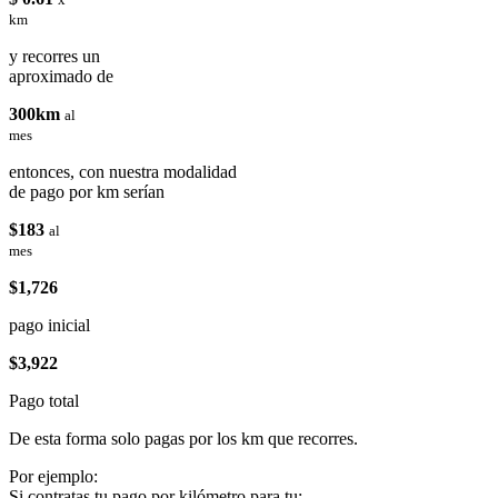
km
y recorres un
aproximado de
300km
al
mes
entonces, con nuestra modalidad
de pago por km serían
$183
al
mes
$1,726
pago inicial
$3,922
Pago total
De esta forma solo pagas por los km que recorres.
Por ejemplo:
Si contratas tu pago por kilómetro para tu: