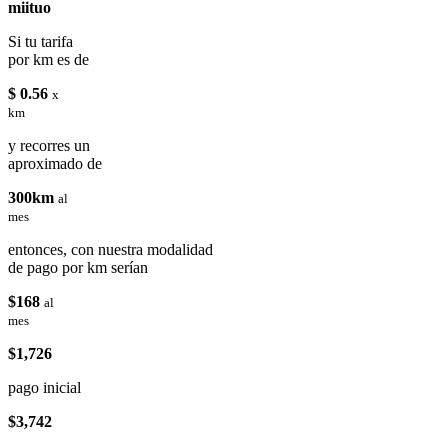
miituo
Si tu tarifa
por km es de
$ 0.56
x
km
y recorres un
aproximado de
300km
al
mes
entonces, con nuestra modalidad
de pago por km serían
$168
al
mes
$1,726
pago inicial
$3,742