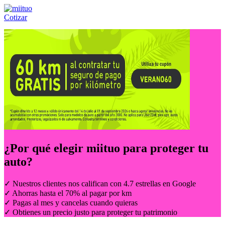
Cotizar
Llámanos al:
(55) 84-21-05-00
ó
800-953-00-59
¿Por qué elegir
miituo
para proteger tu
auto?
✓ Nuestros clientes nos califican con 4.7 estrellas en Google
✓ Ahorras hasta el 70% al pagar por km
✓ Pagas al mes y cancelas cuando quieras
✓ Obtienes un precio justo para proteger tu patrimonio