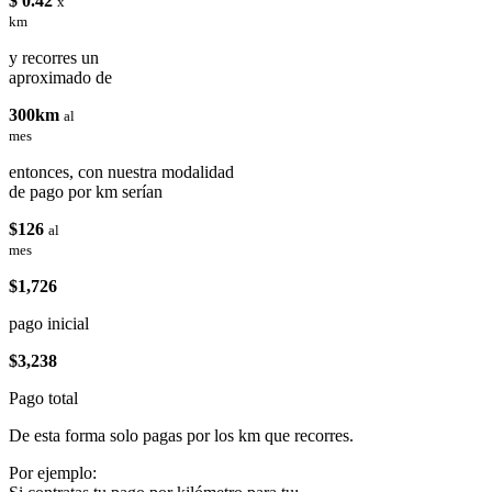
$ 0.42
x
km
y recorres un
aproximado de
300km
al
mes
entonces, con nuestra modalidad
de pago por km serían
$126
al
mes
$1,726
pago inicial
$3,238
Pago total
De esta forma solo pagas por los km que recorres.
Por ejemplo: