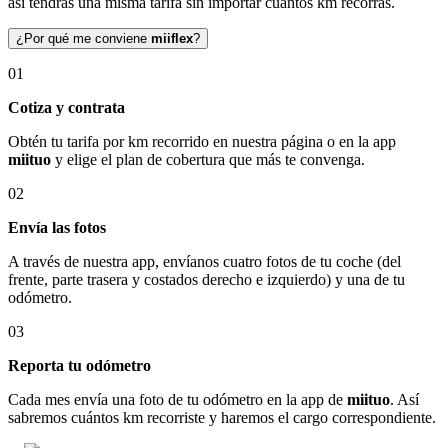
así tendrás una misma tarifa sin importar cuántos km recorras.
¿Por qué me conviene
miiflex
?
01
Cotiza y contrata
Obtén tu tarifa por km recorrido en nuestra página o en la app
miituo
y elige el plan de cobertura que más te convenga.
02
Envía las fotos
A través de nuestra app, envíanos cuatro fotos de tu coche (del
frente, parte trasera y costados derecho e izquierdo) y una de tu
odómetro.
03
Reporta tu odómetro
Cada mes envía una foto de tu odómetro en la app de
miituo
. Así
sabremos cuántos km recorriste y haremos el cargo correspondiente.