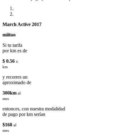
March Active 2017
miituo
Si tu tarifa
por km es de
$ 0.56
x
km
y recorres un
aproximado de
300km
al
mes
entonces, con nuestra modalidad
de pago por km serían
$168
al
mes