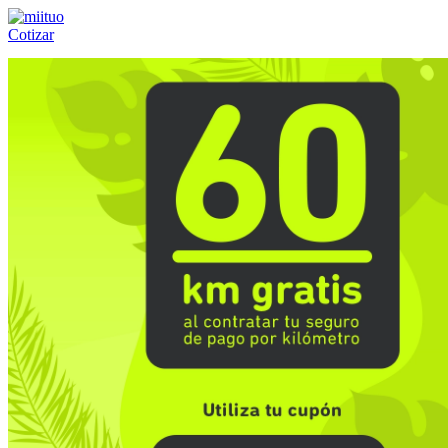
Cotizar
Llámanos al:
(55) 84-21-05-00
ó
800-953-00-59