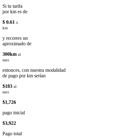
Si tu tarifa
por km es de
$ 0.61
x
km
y recorres un
aproximado de
300km
al
mes
entonces, con nuestra modalidad
de pago por km serían
$183
al
mes
$1,726
pago inicial
$3,922
Pago total