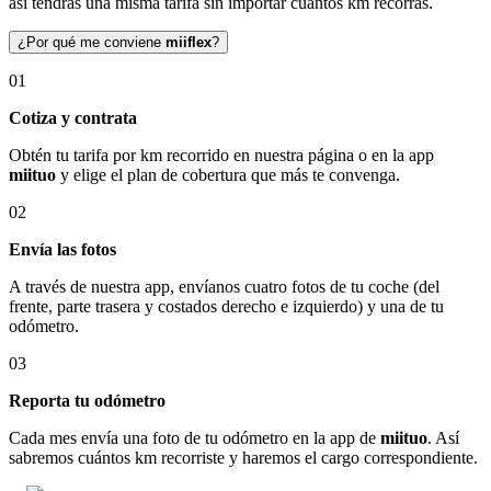
así tendrás una misma tarifa sin importar cuántos km recorras.
¿Por qué me conviene
miiflex
?
01
Cotiza y contrata
Obtén tu tarifa por km recorrido en nuestra página o en la app
miituo
y elige el plan de cobertura que más te convenga.
02
Envía las fotos
A través de nuestra app, envíanos cuatro fotos de tu coche (del
frente, parte trasera y costados derecho e izquierdo) y una de tu
odómetro.
03
Reporta tu odómetro
Cada mes envía una foto de tu odómetro en la app de
miituo
. Así
sabremos cuántos km recorriste y haremos el cargo correspondiente.