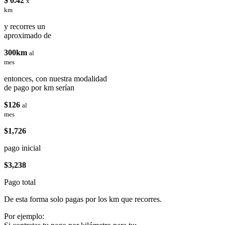
$ 0.42
x
km
y recorres un
aproximado de
300km
al
mes
entonces, con nuestra modalidad
de pago por km serían
$126
al
mes
$1,726
pago inicial
$3,238
Pago total
De esta forma solo pagas por los km que recorres.
Por ejemplo: