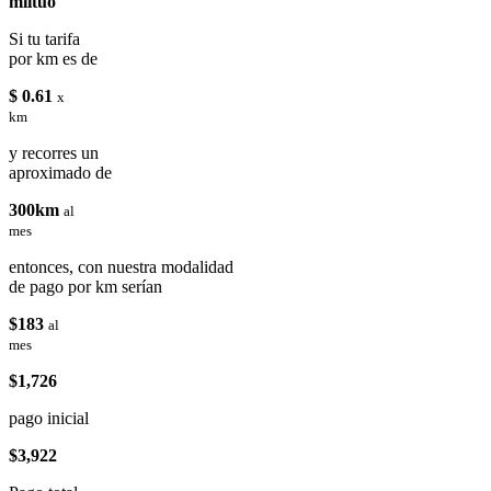
miituo
Si tu tarifa
por km es de
$ 0.61
x
km
y recorres un
aproximado de
300km
al
mes
entonces, con nuestra modalidad
de pago por km serían
$183
al
mes
$1,726
pago inicial
$3,922