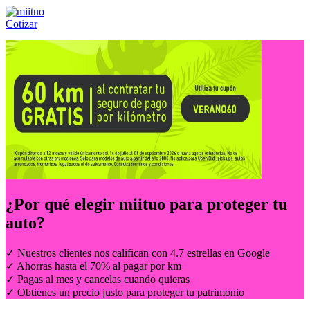
Cotizar
Llámanos al:
(55) 84-21-05-00
ó
800-953-00-59
¿Por qué elegir
miituo
para proteger tu
auto?
✓ Nuestros clientes nos califican con 4.7 estrellas en Google
✓ Ahorras hasta el 70% al pagar por km
✓ Pagas al mes y cancelas cuando quieras
✓ Obtienes un precio justo para proteger tu patrimonio