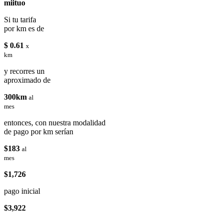
miituo
Si tu tarifa
por km es de
$ 0.61
x
km
y recorres un
aproximado de
300km
al
mes
entonces, con nuestra modalidad
de pago por km serían
$183
al
mes
$1,726
pago inicial
$3,922