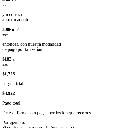
km
y recorres un
aproximado de
300km
al
mes
entonces, con nuestra modalidad
de pago por km serían
$183
al
mes
$1,726
pago inicial
$3,922
Pago total
De esta forma solo pagas por los km que recorres.
Por ejemplo:
Si contratas tu pago por kilómetro para tu: