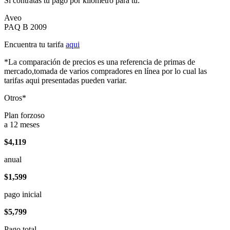
Si contratas tu pago por kilómetro para tu:
Aveo
PAQ B 2009
Encuentra tu tarifa
aqui
*La comparación de precios es una referencia de primas de
mercado,tomada de varios compradores en línea por lo cual las
tarifas aqui presentadas pueden variar.
Otros*
Plan forzoso
a 12 meses
$4,119
anual
$1,599
pago inicial
$5,799
Pago total