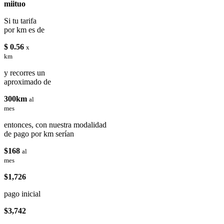
miituo
Si tu tarifa
por km es de
$ 0.56
x
km
y recorres un
aproximado de
300km
al
mes
entonces, con nuestra modalidad
de pago por km serían
$168
al
mes
$1,726
pago inicial
$3,742