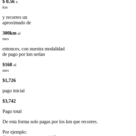
$ 0.56
x
km
y recorres un
aproximado de
300km
al
mes
entonces, con nuestra modalidad
de pago por km serían
$168
al
mes
$1,726
pago inicial
$3,742
Pago total
De esta forma solo pagas por los km que recorres.
Por ejemplo: