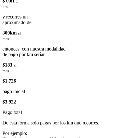
$ 0.61
x
km
y recorres un
aproximado de
300km
al
mes
entonces, con nuestra modalidad
de pago por km serían
$183
al
mes
$1,726
pago inicial
$3,922
Pago total
De esta forma solo pagas por los km que recorres.
Por ejemplo: