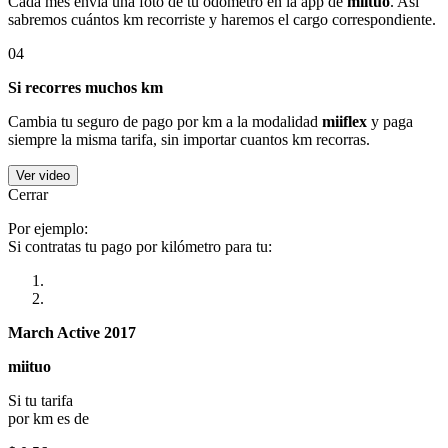
Cada mes envía una foto de tu odómetro en la app de
miituo
. Así
sabremos cuántos km recorriste y haremos el cargo correspondiente.
04
Si recorres muchos km
Cambia tu seguro de pago por km a la modalidad
miiflex
y paga
siempre la misma tarifa, sin importar cuantos km recorras.
Ver video
Cerrar
Por ejemplo:
Si contratas tu pago por kilómetro para tu:
March Active 2017
miituo
Si tu tarifa
por km es de