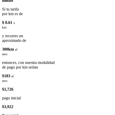
miituo
Si tu tarifa
por km es de
$ 0.61
x
km
y recorres un
aproximado de
300km
al
mes
entonces, con nuestra modalidad
de pago por km serían
$183
al
mes
$1,726
pago inicial
$3,922