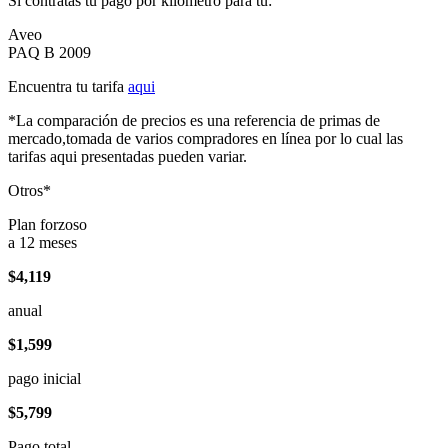
Si contratas tu pago por kilómetro para tu:
Aveo
PAQ B 2009
Encuentra tu tarifa
aqui
*La comparación de precios es una referencia de primas de
mercado,tomada de varios compradores en línea por lo cual las
tarifas aqui presentadas pueden variar.
Otros*
Plan forzoso
a 12 meses
$4,119
anual
$1,599
pago inicial
$5,799
Pago total