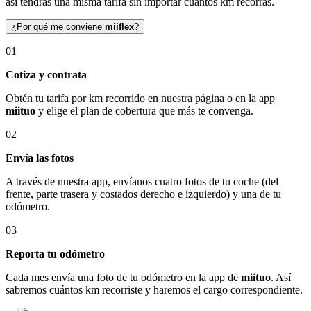
así tendrás una misma tarifa sin importar cuántos km recorras.
¿Por qué me conviene
miiflex
?
01
Cotiza y contrata
Obtén tu tarifa por km recorrido en nuestra página o en la app
miituo
y elige el plan de cobertura que más te convenga.
02
Envía las fotos
A través de nuestra app, envíanos cuatro fotos de tu coche (del
frente, parte trasera y costados derecho e izquierdo) y una de tu
odómetro.
03
Reporta tu odómetro
Cada mes envía una foto de tu odómetro en la app de
miituo
. Así
sabremos cuántos km recorriste y haremos el cargo correspondiente.