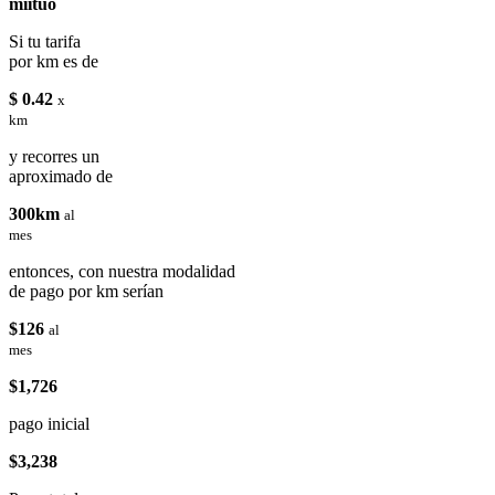
miituo
Si tu tarifa
por km es de
$ 0.42
x
km
y recorres un
aproximado de
300km
al
mes
entonces, con nuestra modalidad
de pago por km serían
$126
al
mes
$1,726
pago inicial
$3,238