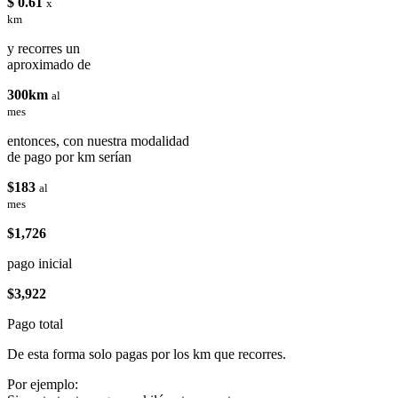
$ 0.61
x
km
y recorres un
aproximado de
300km
al
mes
entonces, con nuestra modalidad
de pago por km serían
$183
al
mes
$1,726
pago inicial
$3,922
Pago total
De esta forma solo pagas por los km que recorres.
Por ejemplo: