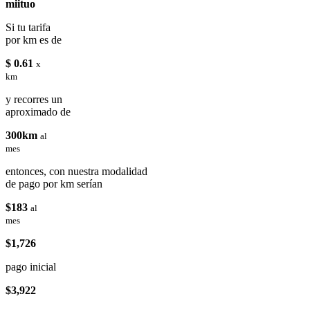
miituo
Si tu tarifa
por km es de
$ 0.61
x
km
y recorres un
aproximado de
300km
al
mes
entonces, con nuestra modalidad
de pago por km serían
$183
al
mes
$1,726
pago inicial
$3,922