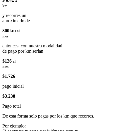
$ 0.42
x
km
y recorres un
aproximado de
300km
al
mes
entonces, con nuestra modalidad
de pago por km serían
$126
al
mes
$1,726
pago inicial
$3,238
Pago total
De esta forma solo pagas por los km que recorres.
Por ejemplo: