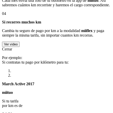
Cada mes envía una foto de tu odómetro en la app de
miituo
. Así
sabremos cuántos km recorriste y haremos el cargo correspondiente.
04
Si recorres muchos km
Cambia tu seguro de pago por km a la modalidad
miiflex
y paga
siempre la misma tarifa, sin importar cuantos km recorras.
Ver video
Cerrar
Por ejemplo:
Si contratas tu pago por kilómetro para tu:
March Active 2017
miituo
Si tu tarifa
por km es de