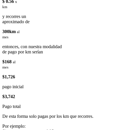
$ 0.56
x
km
y recorres un
aproximado de
300km
al
mes
entonces, con nuestra modalidad
de pago por km serían
$168
al
mes
$1,726
pago inicial
$3,742
Pago total
De esta forma solo pagas por los km que recorres.
Por ejemplo: