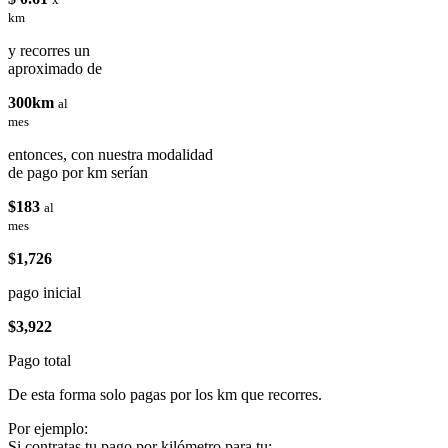
km
y recorres un
aproximado de
300km
al
mes
entonces, con nuestra modalidad
de pago por km serían
$183
al
mes
$1,726
pago inicial
$3,922
Pago total
De esta forma solo pagas por los km que recorres.
Por ejemplo:
Si contratas tu pago por kilómetro para tu: