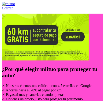
Cotizar
Llámanos al:
(55) 84-21-05-00
ó
800-953-00-59
¿Por qué elegir
miituo
para proteger tu
auto?
✓ Nuestros clientes nos califican con 4.7 estrellas en Google
✓ Ahorras hasta el 70% al pagar por km
✓ Pagas al mes y cancelas cuando quieras
✓ Obtienes un precio justo para proteger tu patrimonio