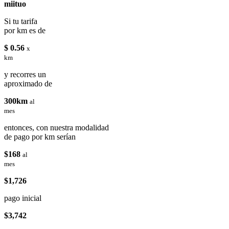
miituo
Si tu tarifa
por km es de
$ 0.56
x
km
y recorres un
aproximado de
300km
al
mes
entonces, con nuestra modalidad
de pago por km serían
$168
al
mes
$1,726
pago inicial
$3,742