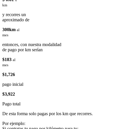
km
y recorres un
aproximado de
300km
al
mes
entonces, con nuestra modalidad
de pago por km serían
$183
al
mes
$1,726
pago inicial
$3,922
Pago total
De esta forma solo pagas por los km que recorres.
Por ejemplo:
Si contratas tu pago por kilómetro para tu: