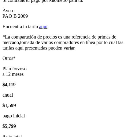
Si contratas tu pago por kilómetro para tu:
Aveo
PAQ B 2009
Encuentra tu tarifa
aqui
*La comparación de precios es una referencia de primas de
mercado,tomada de varios compradores en línea por lo cual las
tarifas aqui presentadas pueden variar.
Otros*
Plan forzoso
a 12 meses
$4,119
anual
$1,599
pago inicial
$5,799
Pago total