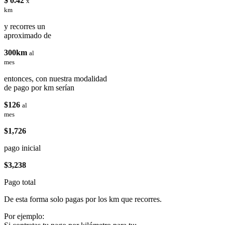
$ 0.42
x
km
y recorres un
aproximado de
300km
al
mes
entonces, con nuestra modalidad
de pago por km serían
$126
al
mes
$1,726
pago inicial
$3,238
Pago total
De esta forma solo pagas por los km que recorres.
Por ejemplo: