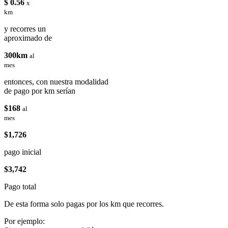
$ 0.56
x
km
y recorres un
aproximado de
300km
al
mes
entonces, con nuestra modalidad
de pago por km serían
$168
al
mes
$1,726
pago inicial
$3,742
Pago total
De esta forma solo pagas por los km que recorres.
Por ejemplo: