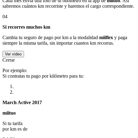
Cada mes envía una foto de tu odómetro en la app de
miituo
. Así
sabremos cuántos km recorriste y haremos el cargo correspondiente.
04
Si recorres muchos km
Cambia tu seguro de pago por km a la modalidad
miiflex
y paga
siempre la misma tarifa, sin importar cuantos km recorras.
Ver video
Cerrar
Por ejemplo:
Si contratas tu pago por kilómetro para tu:
March Active 2017
miituo
Si tu tarifa
por km es de