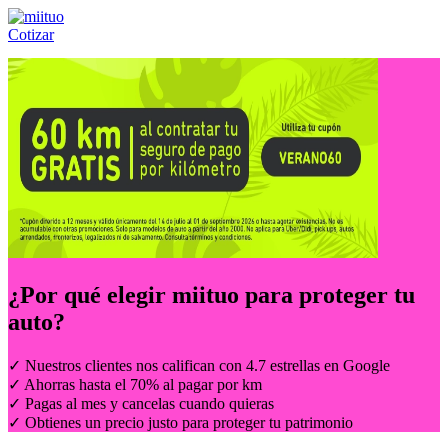
Cotizar
Llámanos al:
(55) 84-21-05-00
ó
800-953-00-59
¿Por qué elegir
miituo
para proteger tu
auto?
✓ Nuestros clientes nos califican con 4.7 estrellas en Google
✓ Ahorras hasta el 70% al pagar por km
✓ Pagas al mes y cancelas cuando quieras
✓ Obtienes un precio justo para proteger tu patrimonio