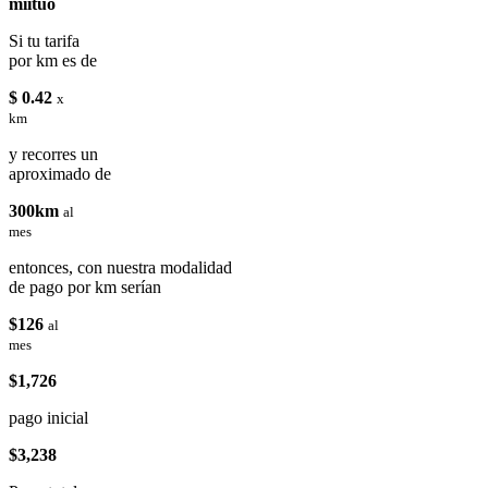
miituo
Si tu tarifa
por km es de
$ 0.42
x
km
y recorres un
aproximado de
300km
al
mes
entonces, con nuestra modalidad
de pago por km serían
$126
al
mes
$1,726
pago inicial
$3,238