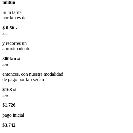
miituo
Si tu tarifa
por km es de
$ 0.56
x
km
y recorres un
aproximado de
300km
al
mes
entonces, con nuestra modalidad
de pago por km serían
$168
al
mes
$1,726
pago inicial
$3,742