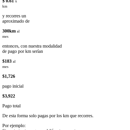
$ 0.61
x
km
y recorres un
aproximado de
300km
al
mes
entonces, con nuestra modalidad
de pago por km serían
$183
al
mes
$1,726
pago inicial
$3,922
Pago total
De esta forma solo pagas por los km que recorres.
Por ejemplo: