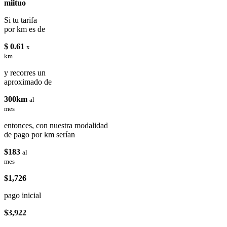
miituo
Si tu tarifa
por km es de
$ 0.61
x
km
y recorres un
aproximado de
300km
al
mes
entonces, con nuestra modalidad
de pago por km serían
$183
al
mes
$1,726
pago inicial
$3,922