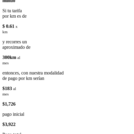
miituo
Si tu tarifa
por km es de
$ 0.61
x
km
y recorres un
aproximado de
300km
al
mes
entonces, con nuestra modalidad
de pago por km serían
$183
al
mes
$1,726
pago inicial
$3,922