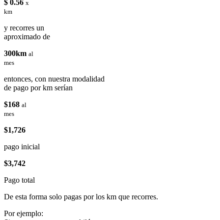
$ 0.56
x
km
y recorres un
aproximado de
300km
al
mes
entonces, con nuestra modalidad
de pago por km serían
$168
al
mes
$1,726
pago inicial
$3,742
Pago total
De esta forma solo pagas por los km que recorres.
Por ejemplo: