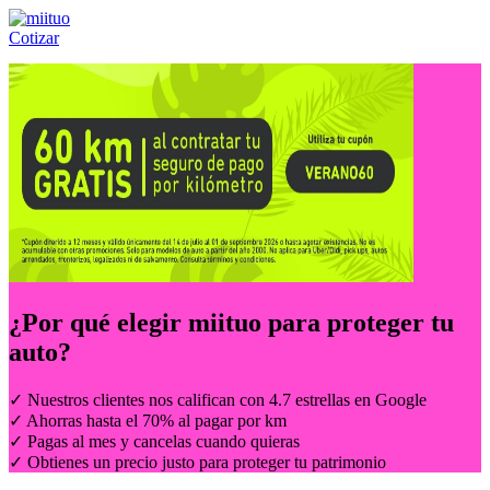
Cotizar
Llámanos al:
(55) 84-21-05-00
ó
800-953-00-59
¿Por qué elegir
miituo
para proteger tu
auto?
✓ Nuestros clientes nos califican con 4.7 estrellas en Google
✓ Ahorras hasta el 70% al pagar por km
✓ Pagas al mes y cancelas cuando quieras
✓ Obtienes un precio justo para proteger tu patrimonio