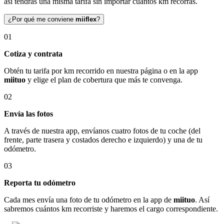
así tendrás una misma tarifa sin importar cuántos km recorras.
¿Por qué me conviene
miiflex
?
01
Cotiza y contrata
Obtén tu tarifa por km recorrido en nuestra página o en la app
miituo
y elige el plan de cobertura que más te convenga.
02
Envía las fotos
A través de nuestra app, envíanos cuatro fotos de tu coche (del
frente, parte trasera y costados derecho e izquierdo) y una de tu
odómetro.
03
Reporta tu odómetro
Cada mes envía una foto de tu odómetro en la app de
miituo
. Así
sabremos cuántos km recorriste y haremos el cargo correspondiente.