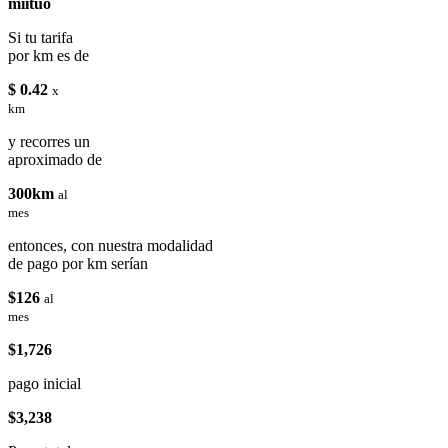
miituo
Si tu tarifa
por km es de
$ 0.42
x
km
y recorres un
aproximado de
300km
al
mes
entonces, con nuestra modalidad
de pago por km serían
$126
al
mes
$1,726
pago inicial
$3,238