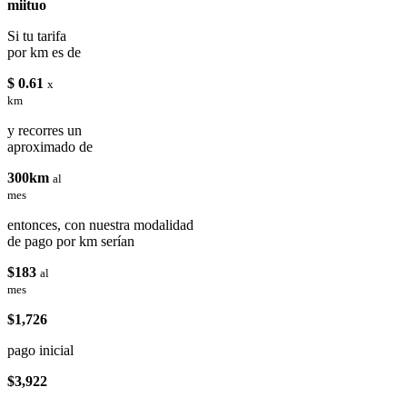
miituo
Si tu tarifa
por km es de
$ 0.61
x
km
y recorres un
aproximado de
300km
al
mes
entonces, con nuestra modalidad
de pago por km serían
$183
al
mes
$1,726
pago inicial
$3,922