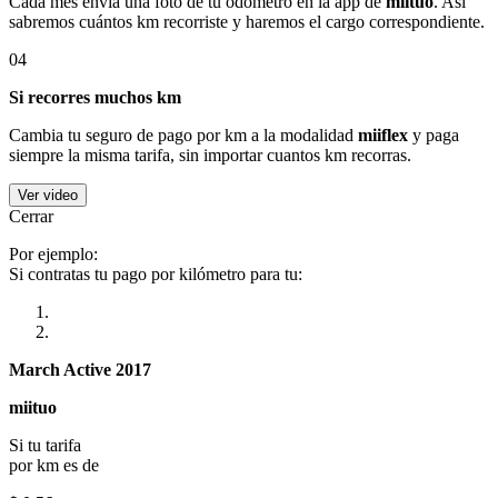
Cada mes envía una foto de tu odómetro en la app de
miituo
. Así
sabremos cuántos km recorriste y haremos el cargo correspondiente.
04
Si recorres muchos km
Cambia tu seguro de pago por km a la modalidad
miiflex
y paga
siempre la misma tarifa, sin importar cuantos km recorras.
Ver video
Cerrar
Por ejemplo:
Si contratas tu pago por kilómetro para tu:
March Active 2017
miituo
Si tu tarifa
por km es de