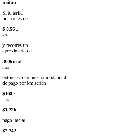
miituo
Si tu tarifa
por km es de
$ 0.56
x
km
y recorres un
aproximado de
300km
al
mes
entonces, con nuestra modalidad
de pago por km serían
$168
al
mes
$1,726
pago inicial
$3,742