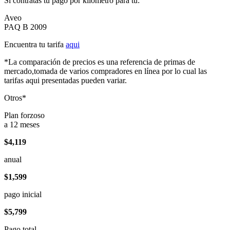
Si contratas tu pago por kilómetro para tu:
Aveo
PAQ B 2009
Encuentra tu tarifa
aqui
*La comparación de precios es una referencia de primas de
mercado,tomada de varios compradores en línea por lo cual las
tarifas aqui presentadas pueden variar.
Otros*
Plan forzoso
a 12 meses
$4,119
anual
$1,599
pago inicial
$5,799
Pago total