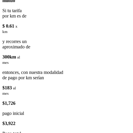
miituo
Si tu tarifa
por km es de
$ 0.61
x
km
y recorres un
aproximado de
300km
al
mes
entonces, con nuestra modalidad
de pago por km serían
$183
al
mes
$1,726
pago inicial
$3,922