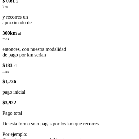
$ 0.61
x
km
y recorres un
aproximado de
300km
al
mes
entonces, con nuestra modalidad
de pago por km serían
$183
al
mes
$1,726
pago inicial
$3,922
Pago total
De esta forma solo pagas por los km que recorres.
Por ejemplo: