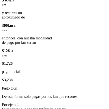
$ 0.42
x
km
y recorres un
aproximado de
300km
al
mes
entonces, con nuestra modalidad
de pago por km serían
$126
al
mes
$1,726
pago inicial
$3,238
Pago total
De esta forma solo pagas por los km que recorres.
Por ejemplo: