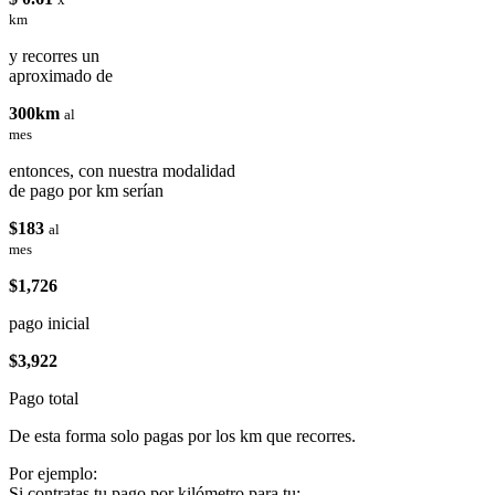
km
y recorres un
aproximado de
300km
al
mes
entonces, con nuestra modalidad
de pago por km serían
$183
al
mes
$1,726
pago inicial
$3,922
Pago total
De esta forma solo pagas por los km que recorres.
Por ejemplo:
Si contratas tu pago por kilómetro para tu: