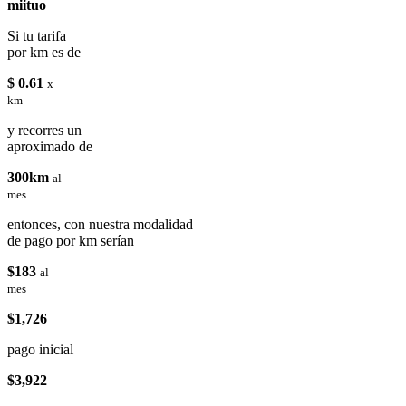
miituo
Si tu tarifa
por km es de
$ 0.61
x
km
y recorres un
aproximado de
300km
al
mes
entonces, con nuestra modalidad
de pago por km serían
$183
al
mes
$1,726
pago inicial
$3,922