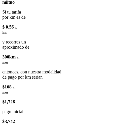
miituo
Si tu tarifa
por km es de
$ 0.56
x
km
y recorres un
aproximado de
300km
al
mes
entonces, con nuestra modalidad
de pago por km serían
$168
al
mes
$1,726
pago inicial
$3,742