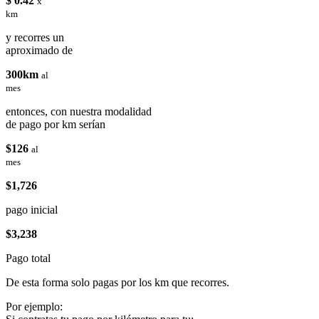
$ 0.42
x
km
y recorres un
aproximado de
300km
al
mes
entonces, con nuestra modalidad
de pago por km serían
$126
al
mes
$1,726
pago inicial
$3,238
Pago total
De esta forma solo pagas por los km que recorres.
Por ejemplo: