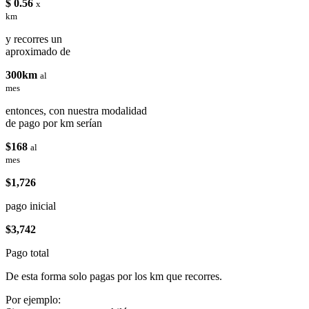
$ 0.56
x
km
y recorres un
aproximado de
300km
al
mes
entonces, con nuestra modalidad
de pago por km serían
$168
al
mes
$1,726
pago inicial
$3,742
Pago total
De esta forma solo pagas por los km que recorres.
Por ejemplo: