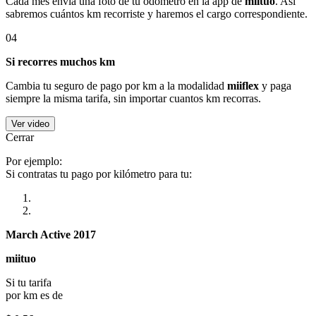
Cada mes envía una foto de tu odómetro en la app de
miituo
. Así
sabremos cuántos km recorriste y haremos el cargo correspondiente.
04
Si recorres muchos km
Cambia tu seguro de pago por km a la modalidad
miiflex
y paga
siempre la misma tarifa, sin importar cuantos km recorras.
Ver video
Cerrar
Por ejemplo:
Si contratas tu pago por kilómetro para tu:
March Active 2017
miituo
Si tu tarifa
por km es de