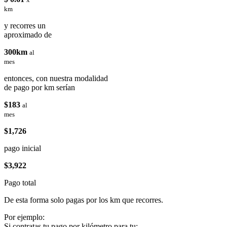
km
y recorres un
aproximado de
300km
al
mes
entonces, con nuestra modalidad
de pago por km serían
$183
al
mes
$1,726
pago inicial
$3,922
Pago total
De esta forma solo pagas por los km que recorres.
Por ejemplo:
Si contratas tu pago por kilómetro para tu: