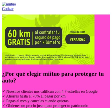
Cotizar
Llámanos al:
(55) 84-21-05-00
ó
800-953-00-59
¿Por qué elegir
miituo
para proteger tu
auto?
✓ Nuestros clientes nos califican con 4.7 estrellas en Google
✓ Ahorras hasta el 70% al pagar por km
✓ Pagas al mes y cancelas cuando quieras
✓ Obtienes un precio justo para proteger tu patrimonio