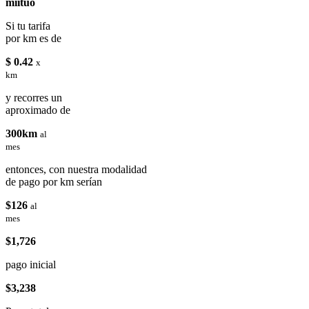
miituo
Si tu tarifa
por km es de
$ 0.42
x
km
y recorres un
aproximado de
300km
al
mes
entonces, con nuestra modalidad
de pago por km serían
$126
al
mes
$1,726
pago inicial
$3,238