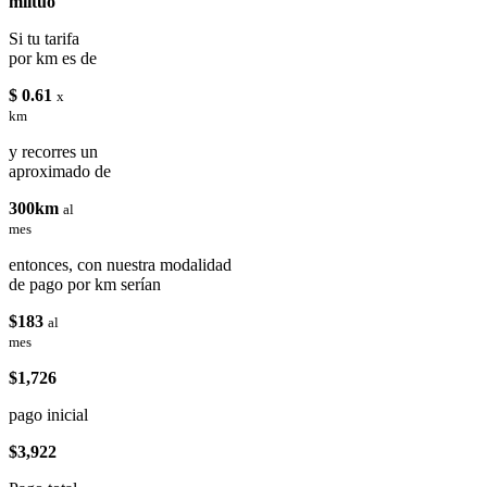
miituo
Si tu tarifa
por km es de
$ 0.61
x
km
y recorres un
aproximado de
300km
al
mes
entonces, con nuestra modalidad
de pago por km serían
$183
al
mes
$1,726
pago inicial
$3,922