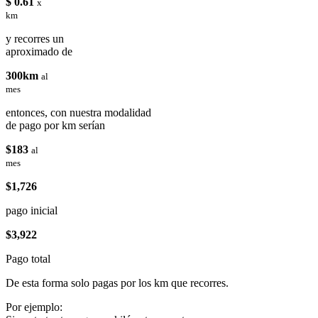
$ 0.61
x
km
y recorres un
aproximado de
300km
al
mes
entonces, con nuestra modalidad
de pago por km serían
$183
al
mes
$1,726
pago inicial
$3,922
Pago total
De esta forma solo pagas por los km que recorres.
Por ejemplo: