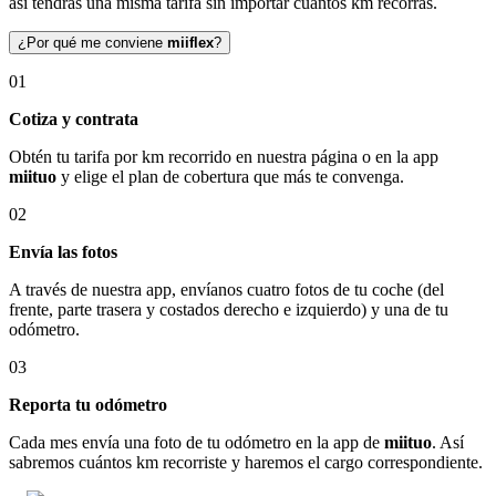
así tendrás una misma tarifa sin importar cuántos km recorras.
¿Por qué me conviene
miiflex
?
01
Cotiza y contrata
Obtén tu tarifa por km recorrido en nuestra página o en la app
miituo
y elige el plan de cobertura que más te convenga.
02
Envía las fotos
A través de nuestra app, envíanos cuatro fotos de tu coche (del
frente, parte trasera y costados derecho e izquierdo) y una de tu
odómetro.
03
Reporta tu odómetro
Cada mes envía una foto de tu odómetro en la app de
miituo
. Así
sabremos cuántos km recorriste y haremos el cargo correspondiente.