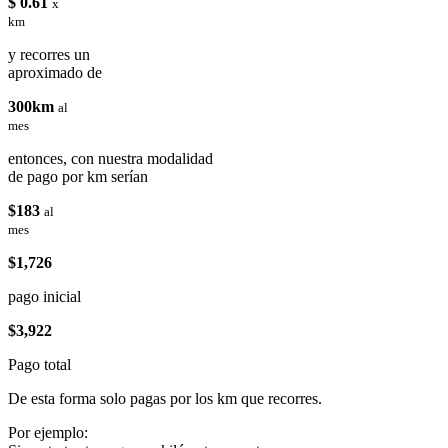
$ 0.61
x
km
y recorres un
aproximado de
300km
al
mes
entonces, con nuestra modalidad
de pago por km serían
$183
al
mes
$1,726
pago inicial
$3,922
Pago total
De esta forma solo pagas por los km que recorres.
Por ejemplo: