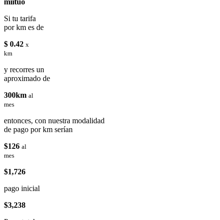
miituo
Si tu tarifa
por km es de
$ 0.42
x
km
y recorres un
aproximado de
300km
al
mes
entonces, con nuestra modalidad
de pago por km serían
$126
al
mes
$1,726
pago inicial
$3,238