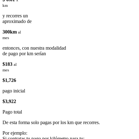
km
y recorres un
aproximado de
300km
al
mes
entonces, con nuestra modalidad
de pago por km serían
$183
al
mes
$1,726
pago inicial
$3,922
Pago total
De esta forma solo pagas por los km que recorres.
Por ejemplo:
Si contratas tu pago por kilómetro para tu: