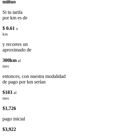
miituo
Si tu tarifa
por km es de
$ 0.61
x
km
y recorres un
aproximado de
300km
al
mes
entonces, con nuestra modalidad
de pago por km serían
$183
al
mes
$1,726
pago inicial
$3,922