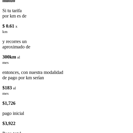
miituo
Si tu tarifa
por km es de
$ 0.61
x
km
y recorres un
aproximado de
300km
al
mes
entonces, con nuestra modalidad
de pago por km serían
$183
al
mes
$1,726
pago inicial
$3,922