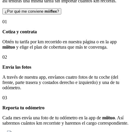
así tendrás una misma tarifa sin importar cuántos km recorras.
¿Por qué me conviene
miiflex
?
01
Cotiza y contrata
Obtén tu tarifa por km recorrido en nuestra página o en la app
miituo
y elige el plan de cobertura que más te convenga.
02
Envía las fotos
A través de nuestra app, envíanos cuatro fotos de tu coche (del
frente, parte trasera y costados derecho e izquierdo) y una de tu
odómetro.
03
Reporta tu odómetro
Cada mes envía una foto de tu odómetro en la app de
miituo
. Así
sabremos cuántos km recorriste y haremos el cargo correspondiente.