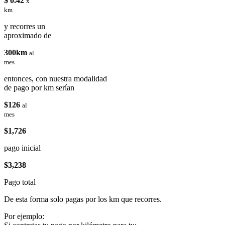
$ 0.42
x
km
y recorres un
aproximado de
300km
al
mes
entonces, con nuestra modalidad
de pago por km serían
$126
al
mes
$1,726
pago inicial
$3,238
Pago total
De esta forma solo pagas por los km que recorres.
Por ejemplo: