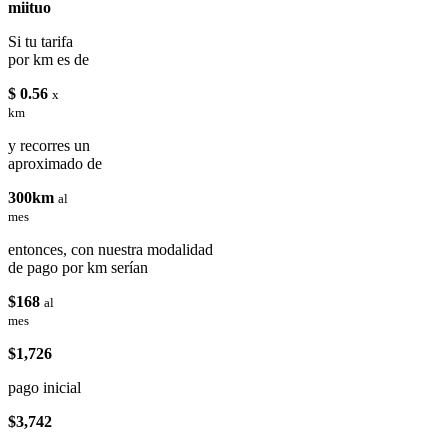
miituo
Si tu tarifa
por km es de
$ 0.56
x
km
y recorres un
aproximado de
300km
al
mes
entonces, con nuestra modalidad
de pago por km serían
$168
al
mes
$1,726
pago inicial
$3,742