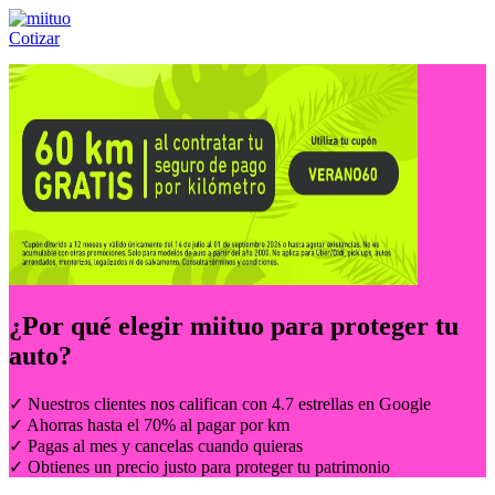
Cotizar
Llámanos al:
(55) 84-21-05-00
ó
800-953-00-59
¿Por qué elegir
miituo
para proteger tu
auto?
✓ Nuestros clientes nos califican con 4.7 estrellas en Google
✓ Ahorras hasta el 70% al pagar por km
✓ Pagas al mes y cancelas cuando quieras
✓ Obtienes un precio justo para proteger tu patrimonio