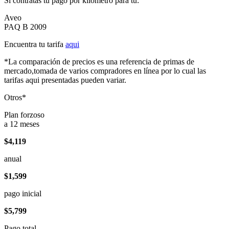
Si contratas tu pago por kilómetro para tu:
Aveo
PAQ B 2009
Encuentra tu tarifa
aqui
*La comparación de precios es una referencia de primas de
mercado,tomada de varios compradores en línea por lo cual las
tarifas aqui presentadas pueden variar.
Otros*
Plan forzoso
a 12 meses
$4,119
anual
$1,599
pago inicial
$5,799
Pago total