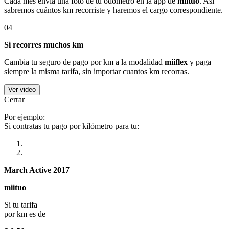
Cada mes envía una foto de tu odómetro en la app de
miituo
. Así
sabremos cuántos km recorriste y haremos el cargo correspondiente.
04
Si recorres muchos km
Cambia tu seguro de pago por km a la modalidad
miiflex
y paga
siempre la misma tarifa, sin importar cuantos km recorras.
Ver video
Cerrar
Por ejemplo:
Si contratas tu pago por kilómetro para tu:
March Active 2017
miituo
Si tu tarifa
por km es de