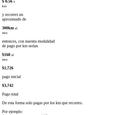
$ 0.56
x
km
y recorres un
aproximado de
300km
al
mes
entonces, con nuestra modalidad
de pago por km serían
$168
al
mes
$1,726
pago inicial
$3,742
Pago total
De esta forma solo pagas por los km que recorres.
Por ejemplo: