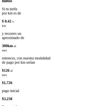
miituo
Si tu tarifa
por km es de
$ 0.42
x
km
y recorres un
aproximado de
300km
al
mes
entonces, con nuestra modalidad
de pago por km serían
$126
al
mes
$1,726
pago inicial
$3,238