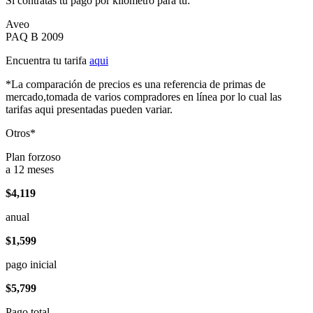
Si contratas tu pago por kilómetro para tu:
Aveo
PAQ B 2009
Encuentra tu tarifa
aqui
*La comparación de precios es una referencia de primas de
mercado,tomada de varios compradores en línea por lo cual las
tarifas aqui presentadas pueden variar.
Otros*
Plan forzoso
a 12 meses
$4,119
anual
$1,599
pago inicial
$5,799
Pago total