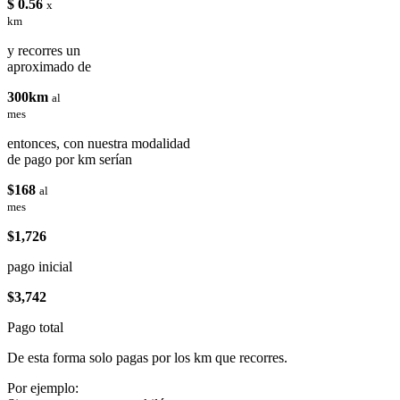
$ 0.56
x
km
y recorres un
aproximado de
300km
al
mes
entonces, con nuestra modalidad
de pago por km serían
$168
al
mes
$1,726
pago inicial
$3,742
Pago total
De esta forma solo pagas por los km que recorres.
Por ejemplo: