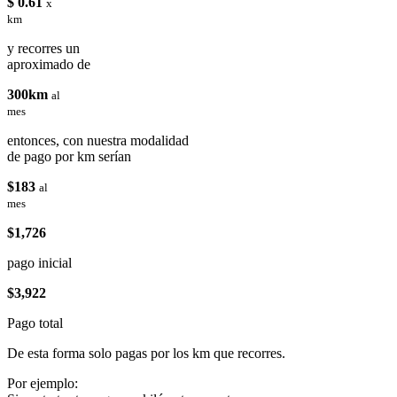
$ 0.61
x
km
y recorres un
aproximado de
300km
al
mes
entonces, con nuestra modalidad
de pago por km serían
$183
al
mes
$1,726
pago inicial
$3,922
Pago total
De esta forma solo pagas por los km que recorres.
Por ejemplo: