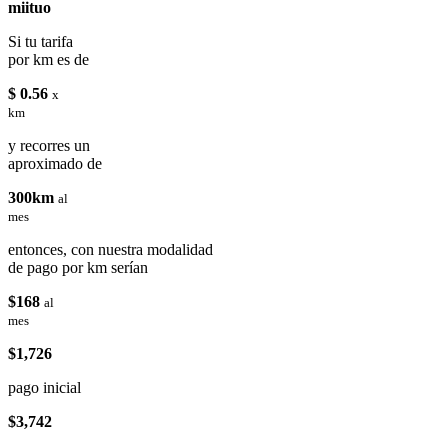
miituo
Si tu tarifa
por km es de
$ 0.56
x
km
y recorres un
aproximado de
300km
al
mes
entonces, con nuestra modalidad
de pago por km serían
$168
al
mes
$1,726
pago inicial
$3,742