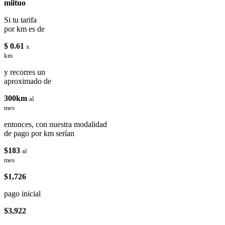
miituo
Si tu tarifa
por km es de
$ 0.61
x
km
y recorres un
aproximado de
300km
al
mes
entonces, con nuestra modalidad
de pago por km serían
$183
al
mes
$1,726
pago inicial
$3,922