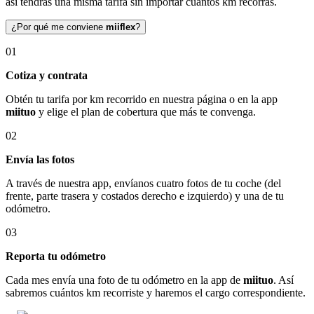
así tendrás una misma tarifa sin importar cuántos km recorras.
¿Por qué me conviene
miiflex
?
01
Cotiza y contrata
Obtén tu tarifa por km recorrido en nuestra página o en la app
miituo
y elige el plan de cobertura que más te convenga.
02
Envía las fotos
A través de nuestra app, envíanos cuatro fotos de tu coche (del
frente, parte trasera y costados derecho e izquierdo) y una de tu
odómetro.
03
Reporta tu odómetro
Cada mes envía una foto de tu odómetro en la app de
miituo
. Así
sabremos cuántos km recorriste y haremos el cargo correspondiente.