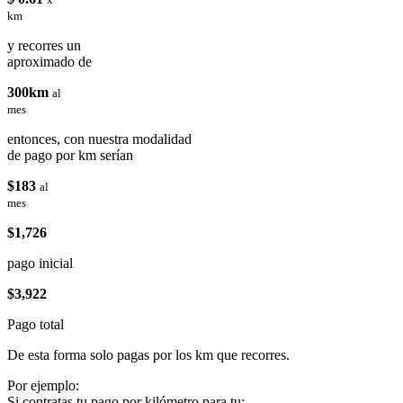
km
y recorres un
aproximado de
300km
al
mes
entonces, con nuestra modalidad
de pago por km serían
$183
al
mes
$1,726
pago inicial
$3,922
Pago total
De esta forma solo pagas por los km que recorres.
Por ejemplo:
Si contratas tu pago por kilómetro para tu: