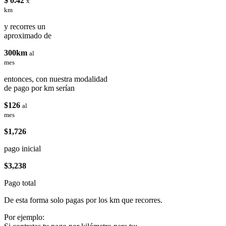
$ 0.42
x
km
y recorres un
aproximado de
300km
al
mes
entonces, con nuestra modalidad
de pago por km serían
$126
al
mes
$1,726
pago inicial
$3,238
Pago total
De esta forma solo pagas por los km que recorres.
Por ejemplo: