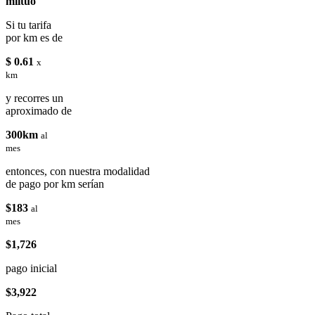
miituo
Si tu tarifa
por km es de
$ 0.61
x
km
y recorres un
aproximado de
300km
al
mes
entonces, con nuestra modalidad
de pago por km serían
$183
al
mes
$1,726
pago inicial
$3,922