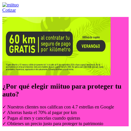
Cotizar
Llámanos al:
(55) 84-21-05-00
ó
800-953-00-59
¿Por qué elegir
miituo
para proteger tu
auto?
✓ Nuestros clientes nos califican con 4.7 estrellas en Google
✓ Ahorras hasta el 70% al pagar por km
✓ Pagas al mes y cancelas cuando quieras
✓ Obtienes un precio justo para proteger tu patrimonio