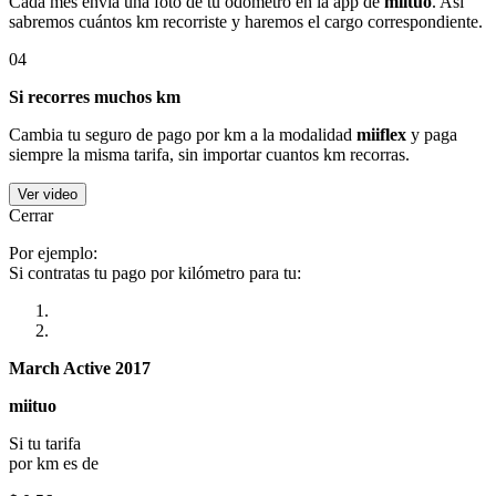
Cada mes envía una foto de tu odómetro en la app de
miituo
. Así
sabremos cuántos km recorriste y haremos el cargo correspondiente.
04
Si recorres muchos km
Cambia tu seguro de pago por km a la modalidad
miiflex
y paga
siempre la misma tarifa, sin importar cuantos km recorras.
Ver video
Cerrar
Por ejemplo:
Si contratas tu pago por kilómetro para tu:
March Active 2017
miituo
Si tu tarifa
por km es de