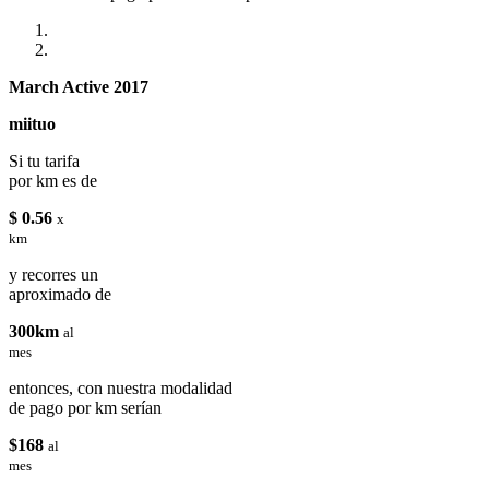
March Active 2017
miituo
Si tu tarifa
por km es de
$ 0.56
x
km
y recorres un
aproximado de
300km
al
mes
entonces, con nuestra modalidad
de pago por km serían
$168
al
mes