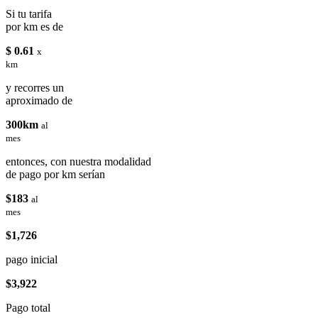
Si tu tarifa
por km es de
$ 0.61
x
km
y recorres un
aproximado de
300km
al
mes
entonces, con nuestra modalidad
de pago por km serían
$183
al
mes
$1,726
pago inicial
$3,922
Pago total