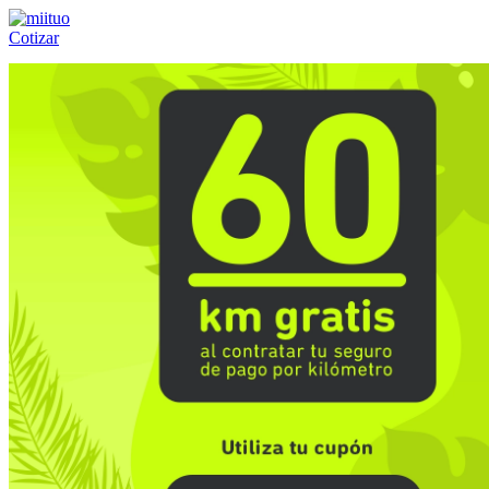
Cotizar
Llámanos al:
(55) 84-21-05-00
ó
800-953-00-59