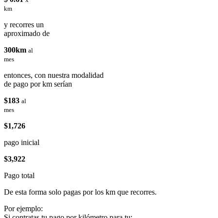
km
y recorres un
aproximado de
300km
al
mes
entonces, con nuestra modalidad
de pago por km serían
$183
al
mes
$1,726
pago inicial
$3,922
Pago total
De esta forma solo pagas por los km que recorres.
Por ejemplo:
Si contratas tu pago por kilómetro para tu: