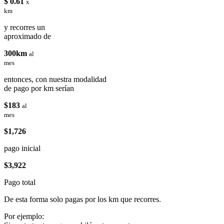
$ 0.61
x
km
y recorres un
aproximado de
300km
al
mes
entonces, con nuestra modalidad
de pago por km serían
$183
al
mes
$1,726
pago inicial
$3,922
Pago total
De esta forma solo pagas por los km que recorres.
Por ejemplo: