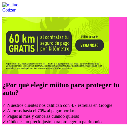
Cotizar
Llámanos al:
(55) 84-21-05-00
ó
800-953-00-59
¿Por qué elegir
miituo
para proteger tu
auto?
✓ Nuestros clientes nos califican con 4.7 estrellas en Google
✓ Ahorras hasta el 70% al pagar por km
✓ Pagas al mes y cancelas cuando quieras
✓ Obtienes un precio justo para proteger tu patrimonio