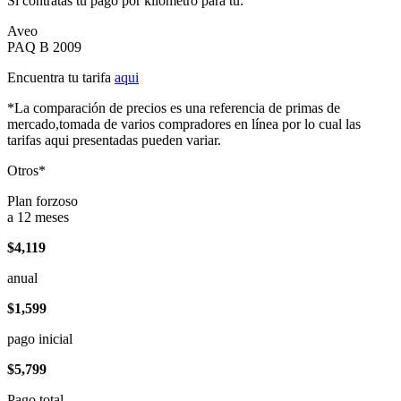
Si contratas tu pago por kilómetro para tu:
Aveo
PAQ B 2009
Encuentra tu tarifa
aqui
*La comparación de precios es una referencia de primas de
mercado,tomada de varios compradores en línea por lo cual las
tarifas aqui presentadas pueden variar.
Otros*
Plan forzoso
a 12 meses
$4,119
anual
$1,599
pago inicial
$5,799
Pago total