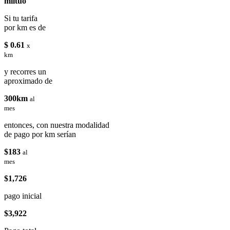
miituo
Si tu tarifa
por km es de
$ 0.61
x
km
y recorres un
aproximado de
300km
al
mes
entonces, con nuestra modalidad
de pago por km serían
$183
al
mes
$1,726
pago inicial
$3,922