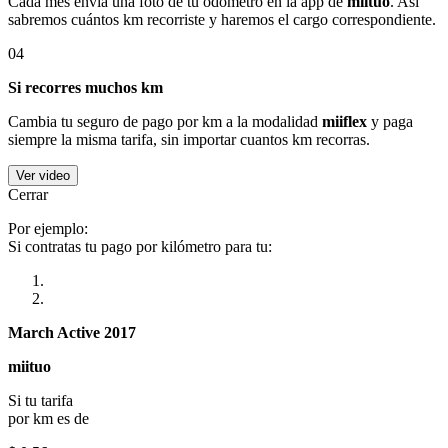
Cada mes envía una foto de tu odómetro en la app de
miituo
. Así
sabremos cuántos km recorriste y haremos el cargo correspondiente.
04
Si recorres muchos km
Cambia tu seguro de pago por km a la modalidad
miiflex
y paga
siempre la misma tarifa, sin importar cuantos km recorras.
Ver video
Cerrar
Por ejemplo:
Si contratas tu pago por kilómetro para tu:
March Active 2017
miituo
Si tu tarifa
por km es de