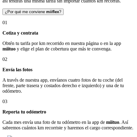
así tendrás una misma tarifa sin importar cuántos km recorras.
¿Por qué me conviene
miiflex
?
01
Cotiza y contrata
Obtén tu tarifa por km recorrido en nuestra página o en la app
miituo
y elige el plan de cobertura que más te convenga.
02
Envía las fotos
A través de nuestra app, envíanos cuatro fotos de tu coche (del
frente, parte trasera y costados derecho e izquierdo) y una de tu
odómetro.
03
Reporta tu odómetro
Cada mes envía una foto de tu odómetro en la app de
miituo
. Así
sabremos cuántos km recorriste y haremos el cargo correspondiente.