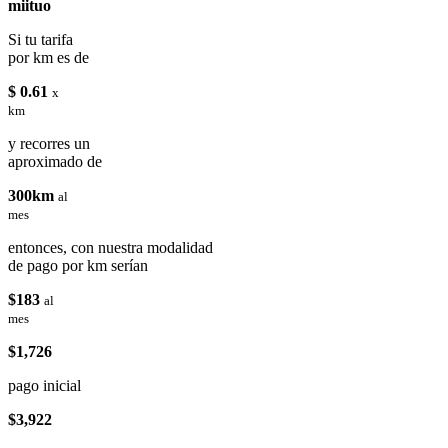
miituo
Si tu tarifa
por km es de
$ 0.61
x
km
y recorres un
aproximado de
300km
al
mes
entonces, con nuestra modalidad
de pago por km serían
$183
al
mes
$1,726
pago inicial
$3,922