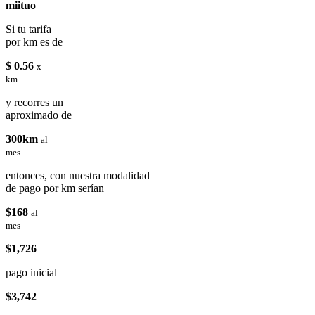
miituo
Si tu tarifa
por km es de
$ 0.56
x
km
y recorres un
aproximado de
300km
al
mes
entonces, con nuestra modalidad
de pago por km serían
$168
al
mes
$1,726
pago inicial
$3,742