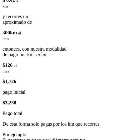
$ 0.42
x
km
y recorres un
aproximado de
300km
al
mes
entonces, con nuestra modalidad
de pago por km serían
$126
al
mes
$1,726
pago inicial
$3,238
Pago total
De esta forma solo pagas por los km que recorres.
Por ejemplo: