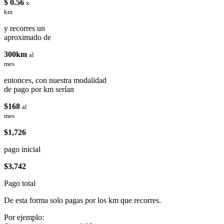
$ 0.56
x
km
y recorres un
aproximado de
300km
al
mes
entonces, con nuestra modalidad
de pago por km serían
$168
al
mes
$1,726
pago inicial
$3,742
Pago total
De esta forma solo pagas por los km que recorres.
Por ejemplo: