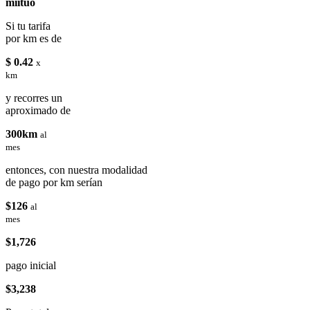
miituo
Si tu tarifa
por km es de
$ 0.42
x
km
y recorres un
aproximado de
300km
al
mes
entonces, con nuestra modalidad
de pago por km serían
$126
al
mes
$1,726
pago inicial
$3,238