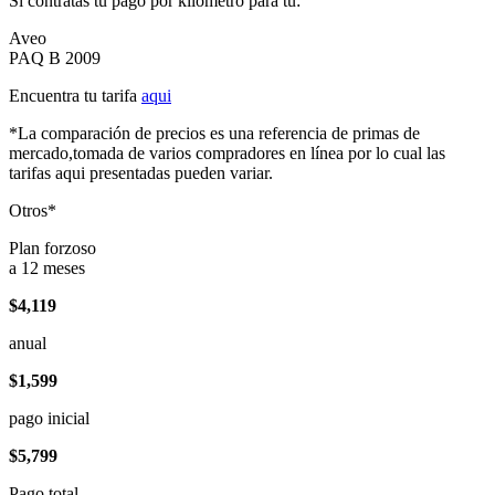
Si contratas tu pago por kilómetro para tu:
Aveo
PAQ B 2009
Encuentra tu tarifa
aqui
*La comparación de precios es una referencia de primas de
mercado,tomada de varios compradores en línea por lo cual las
tarifas aqui presentadas pueden variar.
Otros*
Plan forzoso
a 12 meses
$4,119
anual
$1,599
pago inicial
$5,799
Pago total