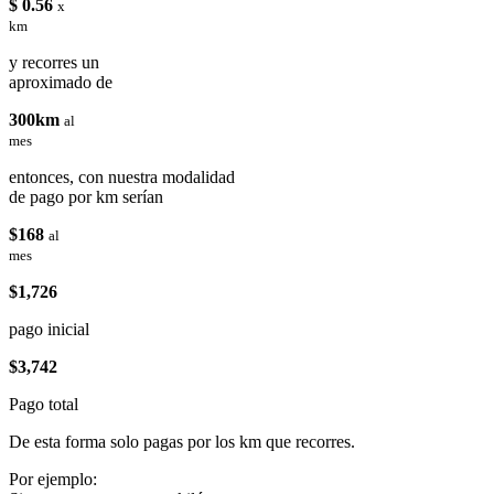
$ 0.56
x
km
y recorres un
aproximado de
300km
al
mes
entonces, con nuestra modalidad
de pago por km serían
$168
al
mes
$1,726
pago inicial
$3,742
Pago total
De esta forma solo pagas por los km que recorres.
Por ejemplo: