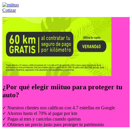
Cotizar
Llámanos al:
(55) 84-21-05-00
ó
800-953-00-59
¿Por qué elegir
miituo
para proteger tu
auto?
✓ Nuestros clientes nos califican con 4.7 estrellas en Google
✓ Ahorras hasta el 70% al pagar por km
✓ Pagas al mes y cancelas cuando quieras
✓ Obtienes un precio justo para proteger tu patrimonio