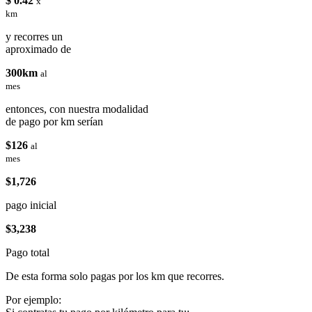
$ 0.42
x
km
y recorres un
aproximado de
300km
al
mes
entonces, con nuestra modalidad
de pago por km serían
$126
al
mes
$1,726
pago inicial
$3,238
Pago total
De esta forma solo pagas por los km que recorres.
Por ejemplo: