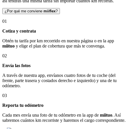
así tendrás una misma tarifa sin importar cuántos km recorras.
¿Por qué me conviene
miiflex
?
01
Cotiza y contrata
Obtén tu tarifa por km recorrido en nuestra página o en la app
miituo
y elige el plan de cobertura que más te convenga.
02
Envía las fotos
A través de nuestra app, envíanos cuatro fotos de tu coche (del
frente, parte trasera y costados derecho e izquierdo) y una de tu
odómetro.
03
Reporta tu odómetro
Cada mes envía una foto de tu odómetro en la app de
miituo
. Así
sabremos cuántos km recorriste y haremos el cargo correspondiente.