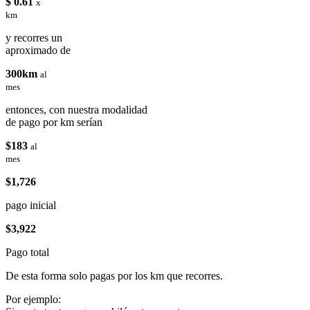
$ 0.61
x
km
y recorres un
aproximado de
300km
al
mes
entonces, con nuestra modalidad
de pago por km serían
$183
al
mes
$1,726
pago inicial
$3,922
Pago total
De esta forma solo pagas por los km que recorres.
Por ejemplo: