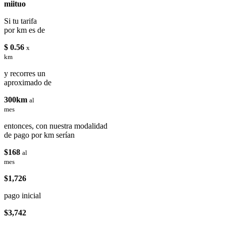
miituo
Si tu tarifa
por km es de
$ 0.56
x
km
y recorres un
aproximado de
300km
al
mes
entonces, con nuestra modalidad
de pago por km serían
$168
al
mes
$1,726
pago inicial
$3,742