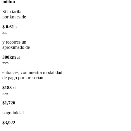
miituo
Si tu tarifa
por km es de
$ 0.61
x
km
y recorres un
aproximado de
300km
al
mes
entonces, con nuestra modalidad
de pago por km serían
$183
al
mes
$1,726
pago inicial
$3,922