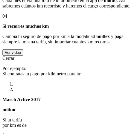
Cada mes envía una foto de tu odómetro en la app de
miituo
. Así
sabremos cuántos km recorriste y haremos el cargo correspondiente.
04
Si recorres muchos km
Cambia tu seguro de pago por km a la modalidad
miiflex
y paga
siempre la misma tarifa, sin importar cuantos km recorras.
Ver video
Cerrar
Por ejemplo:
Si contratas tu pago por kilómetro para tu:
March Active 2017
miituo
Si tu tarifa
por km es de