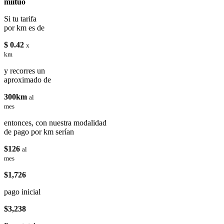
miituo
Si tu tarifa
por km es de
$ 0.42
x
km
y recorres un
aproximado de
300km
al
mes
entonces, con nuestra modalidad
de pago por km serían
$126
al
mes
$1,726
pago inicial
$3,238