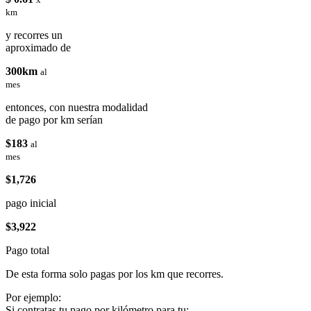
km
y recorres un
aproximado de
300km
al
mes
entonces, con nuestra modalidad
de pago por km serían
$183
al
mes
$1,726
pago inicial
$3,922
Pago total
De esta forma solo pagas por los km que recorres.
Por ejemplo:
Si contratas tu pago por kilómetro para tu: