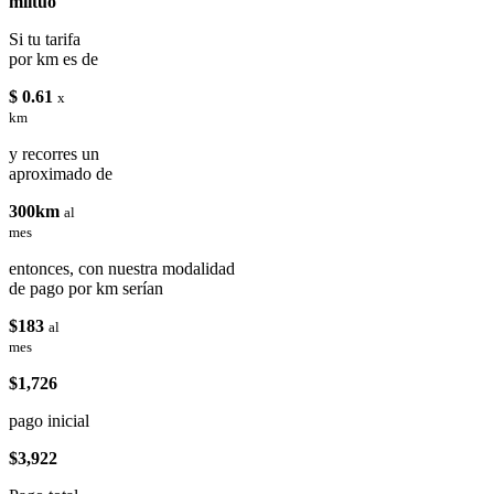
miituo
Si tu tarifa
por km es de
$ 0.61
x
km
y recorres un
aproximado de
300km
al
mes
entonces, con nuestra modalidad
de pago por km serían
$183
al
mes
$1,726
pago inicial
$3,922