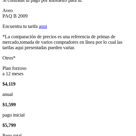
Si contratas tu pago por kilómetro para tu:
Aveo
PAQ B 2009
Encuentra tu tarifa
aqui
*La comparación de precios es una referencia de primas de
mercado,tomada de varios compradores en línea por lo cual las
tarifas aqui presentadas pueden variar.
Otros*
Plan forzoso
a 12 meses
$4,119
anual
$1,599
pago inicial
$5,799
Pago total