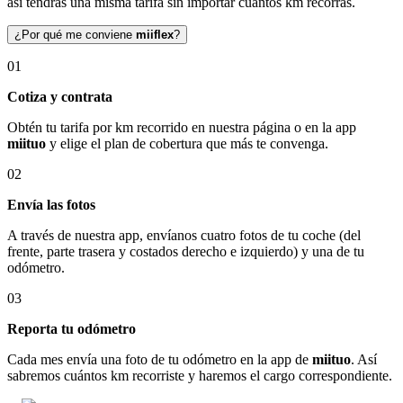
así tendrás una misma tarifa sin importar cuántos km recorras.
¿Por qué me conviene
miiflex
?
01
Cotiza y contrata
Obtén tu tarifa por km recorrido en nuestra página o en la app
miituo
y elige el plan de cobertura que más te convenga.
02
Envía las fotos
A través de nuestra app, envíanos cuatro fotos de tu coche (del
frente, parte trasera y costados derecho e izquierdo) y una de tu
odómetro.
03
Reporta tu odómetro
Cada mes envía una foto de tu odómetro en la app de
miituo
. Así
sabremos cuántos km recorriste y haremos el cargo correspondiente.