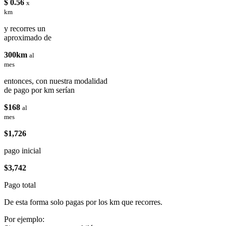
$ 0.56
x
km
y recorres un
aproximado de
300km
al
mes
entonces, con nuestra modalidad
de pago por km serían
$168
al
mes
$1,726
pago inicial
$3,742
Pago total
De esta forma solo pagas por los km que recorres.
Por ejemplo: