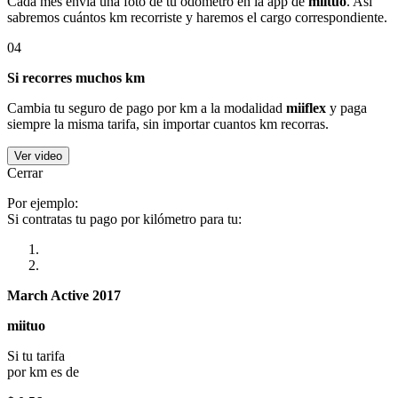
Cada mes envía una foto de tu odómetro en la app de
miituo
. Así
sabremos cuántos km recorriste y haremos el cargo correspondiente.
04
Si recorres muchos km
Cambia tu seguro de pago por km a la modalidad
miiflex
y paga
siempre la misma tarifa, sin importar cuantos km recorras.
Ver video
Cerrar
Por ejemplo:
Si contratas tu pago por kilómetro para tu:
March Active 2017
miituo
Si tu tarifa
por km es de