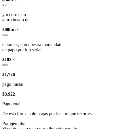
km
y recorres un
aproximado de
300km
al
mes
entonces, con nuestra modalidad
de pago por km serían
$183
al
mes
$1,726
pago inicial
$3,922
Pago total
De esta forma solo pagas por los km que recorres.
Por ejemplo:
Si contratas tu pago por kilómetro para tu: