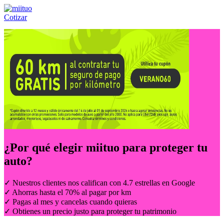
Cotizar
Llámanos al:
(55) 84-21-05-00
ó
800-953-00-59
¿Por qué elegir
miituo
para proteger tu
auto?
✓ Nuestros clientes nos califican con 4.7 estrellas en Google
✓ Ahorras hasta el 70% al pagar por km
✓ Pagas al mes y cancelas cuando quieras
✓ Obtienes un precio justo para proteger tu patrimonio