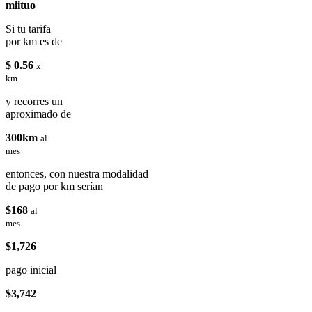
miituo
Si tu tarifa
por km es de
$ 0.56
x
km
y recorres un
aproximado de
300km
al
mes
entonces, con nuestra modalidad
de pago por km serían
$168
al
mes
$1,726
pago inicial
$3,742