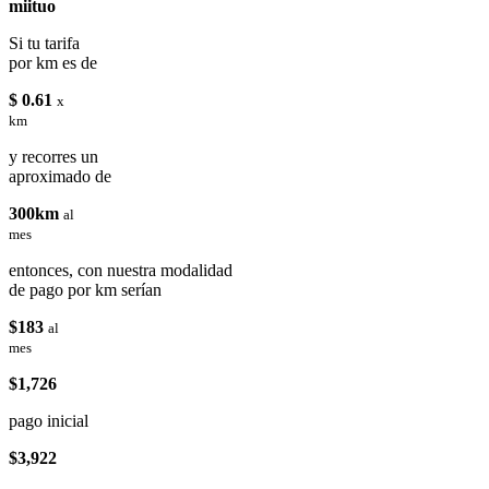
miituo
Si tu tarifa
por km es de
$ 0.61
x
km
y recorres un
aproximado de
300km
al
mes
entonces, con nuestra modalidad
de pago por km serían
$183
al
mes
$1,726
pago inicial
$3,922