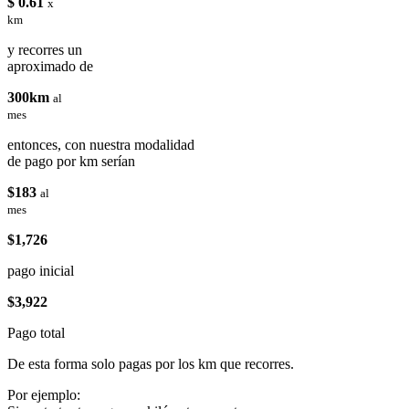
$ 0.61
x
km
y recorres un
aproximado de
300km
al
mes
entonces, con nuestra modalidad
de pago por km serían
$183
al
mes
$1,726
pago inicial
$3,922
Pago total
De esta forma solo pagas por los km que recorres.
Por ejemplo: