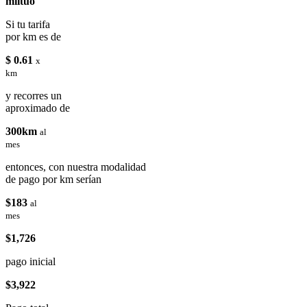
miituo
Si tu tarifa
por km es de
$ 0.61
x
km
y recorres un
aproximado de
300km
al
mes
entonces, con nuestra modalidad
de pago por km serían
$183
al
mes
$1,726
pago inicial
$3,922