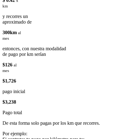
$ 0.42
x
km
y recorres un
aproximado de
300km
al
mes
entonces, con nuestra modalidad
de pago por km serían
$126
al
mes
$1,726
pago inicial
$3,238
Pago total
De esta forma solo pagas por los km que recorres.
Por ejemplo: