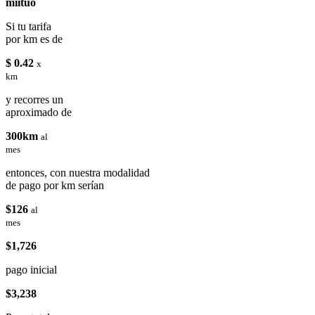
miituo
Si tu tarifa
por km es de
$ 0.42
x
km
y recorres un
aproximado de
300km
al
mes
entonces, con nuestra modalidad
de pago por km serían
$126
al
mes
$1,726
pago inicial
$3,238