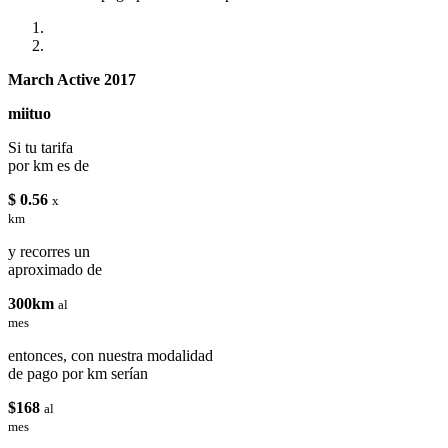
March Active 2017
miituo
Si tu tarifa
por km es de
$ 0.56
x
km
y recorres un
aproximado de
300km
al
mes
entonces, con nuestra modalidad
de pago por km serían
$168
al
mes