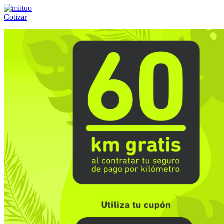
Cotizar
Llámanos al:
(55) 84-21-05-00
ó
800-953-00-59