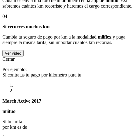
Cada mes envía una foto de tu odómetro en la app de
miituo
. Así
sabremos cuántos km recorriste y haremos el cargo correspondiente.
04
Si recorres muchos km
Cambia tu seguro de pago por km a la modalidad
miiflex
y paga
siempre la misma tarifa, sin importar cuantos km recorras.
Ver video
Cerrar
Por ejemplo:
Si contratas tu pago por kilómetro para tu:
March Active 2017
miituo
Si tu tarifa
por km es de