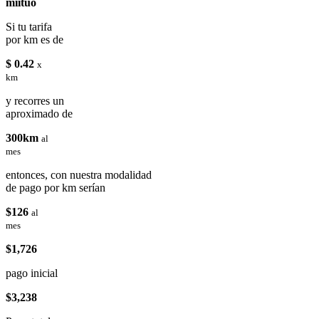
miituo
Si tu tarifa
por km es de
$ 0.42
x
km
y recorres un
aproximado de
300km
al
mes
entonces, con nuestra modalidad
de pago por km serían
$126
al
mes
$1,726
pago inicial
$3,238