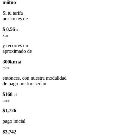
miituo
Si tu tarifa
por km es de
$ 0.56
x
km
y recorres un
aproximado de
300km
al
mes
entonces, con nuestra modalidad
de pago por km serían
$168
al
mes
$1,726
pago inicial
$3,742