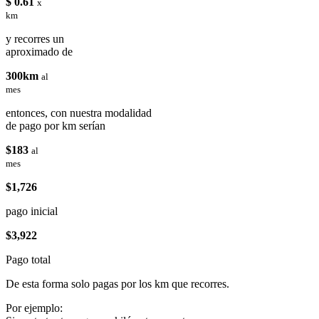
$ 0.61
x
km
y recorres un
aproximado de
300km
al
mes
entonces, con nuestra modalidad
de pago por km serían
$183
al
mes
$1,726
pago inicial
$3,922
Pago total
De esta forma solo pagas por los km que recorres.
Por ejemplo: