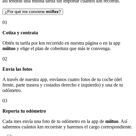
así tendrás una misma tarifa sin importar cuántos km recorras.
¿Por qué me conviene
miiflex
?
01
Cotiza y contrata
Obtén tu tarifa por km recorrido en nuestra página o en la app
miituo
y elige el plan de cobertura que más te convenga.
02
Envía las fotos
A través de nuestra app, envíanos cuatro fotos de tu coche (del
frente, parte trasera y costados derecho e izquierdo) y una de tu
odómetro.
03
Reporta tu odómetro
Cada mes envía una foto de tu odómetro en la app de
miituo
. Así
sabremos cuántos km recorriste y haremos el cargo correspondiente.