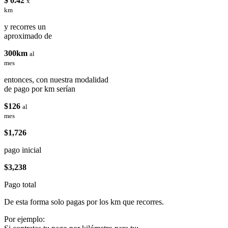
$ 0.42
x
km
y recorres un
aproximado de
300km
al
mes
entonces, con nuestra modalidad
de pago por km serían
$126
al
mes
$1,726
pago inicial
$3,238
Pago total
De esta forma solo pagas por los km que recorres.
Por ejemplo: