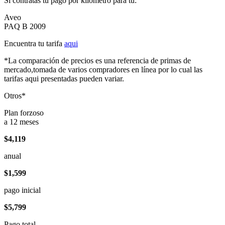
Si contratas tu pago por kilómetro para tu:
Aveo
PAQ B 2009
Encuentra tu tarifa
aqui
*La comparación de precios es una referencia de primas de
mercado,tomada de varios compradores en línea por lo cual las
tarifas aqui presentadas pueden variar.
Otros*
Plan forzoso
a 12 meses
$4,119
anual
$1,599
pago inicial
$5,799
Pago total