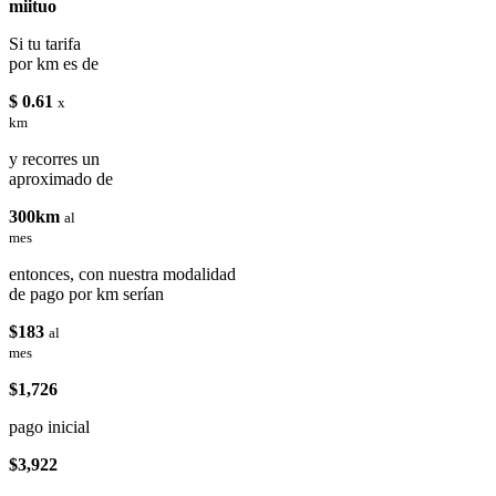
miituo
Si tu tarifa
por km es de
$ 0.61
x
km
y recorres un
aproximado de
300km
al
mes
entonces, con nuestra modalidad
de pago por km serían
$183
al
mes
$1,726
pago inicial
$3,922