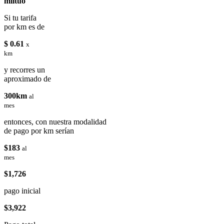
miituo
Si tu tarifa
por km es de
$ 0.61
x
km
y recorres un
aproximado de
300km
al
mes
entonces, con nuestra modalidad
de pago por km serían
$183
al
mes
$1,726
pago inicial
$3,922