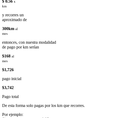
$ 0.56
x
km
y recorres un
aproximado de
300km
al
mes
entonces, con nuestra modalidad
de pago por km serían
$168
al
mes
$1,726
pago inicial
$3,742
Pago total
De esta forma solo pagas por los km que recorres.
Por ejemplo: