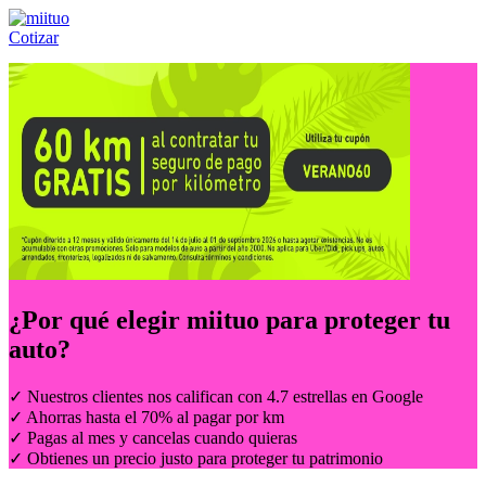
Cotizar
Llámanos al:
(55) 84-21-05-00
ó
800-953-00-59
¿Por qué elegir
miituo
para proteger tu
auto?
✓ Nuestros clientes nos califican con 4.7 estrellas en Google
✓ Ahorras hasta el 70% al pagar por km
✓ Pagas al mes y cancelas cuando quieras
✓ Obtienes un precio justo para proteger tu patrimonio