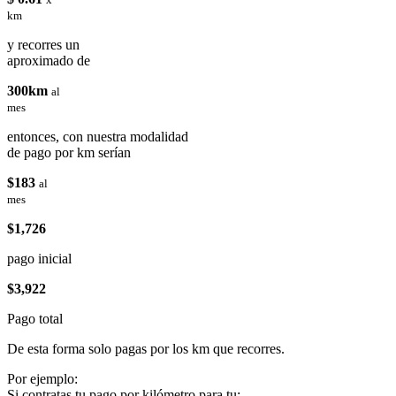
km
y recorres un
aproximado de
300km
al
mes
entonces, con nuestra modalidad
de pago por km serían
$183
al
mes
$1,726
pago inicial
$3,922
Pago total
De esta forma solo pagas por los km que recorres.
Por ejemplo:
Si contratas tu pago por kilómetro para tu: