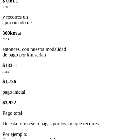
$ 0.61
x
km
y recorres un
aproximado de
300km
al
mes
entonces, con nuestra modalidad
de pago por km serían
$183
al
mes
$1,726
pago inicial
$3,922
Pago total
De esta forma solo pagas por los km que recorres.
Por ejemplo: