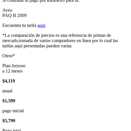
Si contratas tu pago por kilómetro para tu:
Aveo
PAQ B 2009
Encuentra tu tarifa
aqui
*La comparación de precios es una referencia de primas de
mercado,tomada de varios compradores en línea por lo cual las
tarifas aqui presentadas pueden variar.
Otros*
Plan forzoso
a 12 meses
$4,119
anual
$1,599
pago inicial
$5,799
Pago total