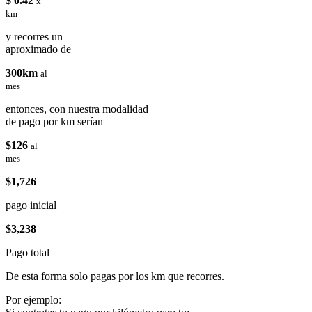
$ 0.42
x
km
y recorres un
aproximado de
300km
al
mes
entonces, con nuestra modalidad
de pago por km serían
$126
al
mes
$1,726
pago inicial
$3,238
Pago total
De esta forma solo pagas por los km que recorres.
Por ejemplo: