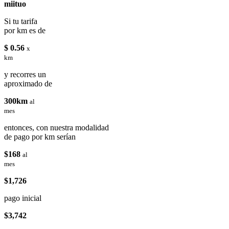
miituo
Si tu tarifa
por km es de
$ 0.56
x
km
y recorres un
aproximado de
300km
al
mes
entonces, con nuestra modalidad
de pago por km serían
$168
al
mes
$1,726
pago inicial
$3,742