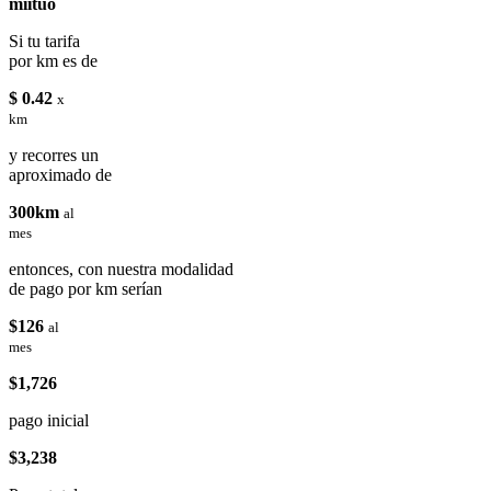
miituo
Si tu tarifa
por km es de
$ 0.42
x
km
y recorres un
aproximado de
300km
al
mes
entonces, con nuestra modalidad
de pago por km serían
$126
al
mes
$1,726
pago inicial
$3,238