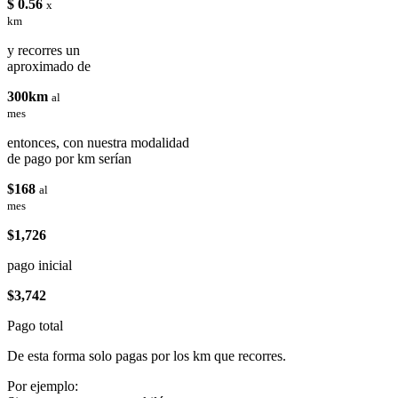
$ 0.56
x
km
y recorres un
aproximado de
300km
al
mes
entonces, con nuestra modalidad
de pago por km serían
$168
al
mes
$1,726
pago inicial
$3,742
Pago total
De esta forma solo pagas por los km que recorres.
Por ejemplo: