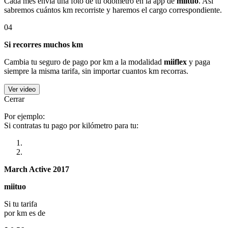
Cada mes envía una foto de tu odómetro en la app de
miituo
. Así
sabremos cuántos km recorriste y haremos el cargo correspondiente.
04
Si recorres muchos km
Cambia tu seguro de pago por km a la modalidad
miiflex
y paga
siempre la misma tarifa, sin importar cuantos km recorras.
Ver video
Cerrar
Por ejemplo:
Si contratas tu pago por kilómetro para tu:
March Active 2017
miituo
Si tu tarifa
por km es de