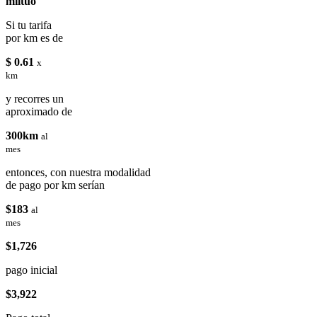
miituo
Si tu tarifa
por km es de
$ 0.61
x
km
y recorres un
aproximado de
300km
al
mes
entonces, con nuestra modalidad
de pago por km serían
$183
al
mes
$1,726
pago inicial
$3,922