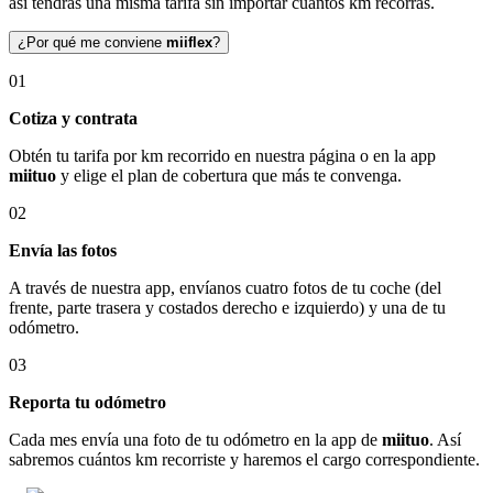
así tendrás una misma tarifa sin importar cuántos km recorras.
¿Por qué me conviene
miiflex
?
01
Cotiza y contrata
Obtén tu tarifa por km recorrido en nuestra página o en la app
miituo
y elige el plan de cobertura que más te convenga.
02
Envía las fotos
A través de nuestra app, envíanos cuatro fotos de tu coche (del
frente, parte trasera y costados derecho e izquierdo) y una de tu
odómetro.
03
Reporta tu odómetro
Cada mes envía una foto de tu odómetro en la app de
miituo
. Así
sabremos cuántos km recorriste y haremos el cargo correspondiente.