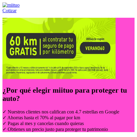
Cotizar
Llámanos al:
(55) 84-21-05-00
ó
800-953-00-59
¿Por qué elegir
miituo
para proteger tu
auto?
✓ Nuestros clientes nos califican con 4.7 estrellas en Google
✓ Ahorras hasta el 70% al pagar por km
✓ Pagas al mes y cancelas cuando quieras
✓ Obtienes un precio justo para proteger tu patrimonio