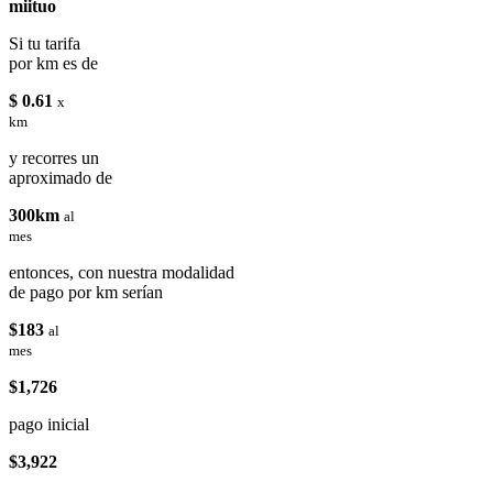
miituo
Si tu tarifa
por km es de
$ 0.61
x
km
y recorres un
aproximado de
300km
al
mes
entonces, con nuestra modalidad
de pago por km serían
$183
al
mes
$1,726
pago inicial
$3,922