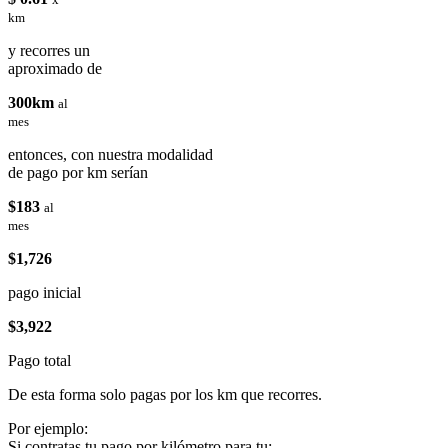
km
y recorres un
aproximado de
300km
al
mes
entonces, con nuestra modalidad
de pago por km serían
$183
al
mes
$1,726
pago inicial
$3,922
Pago total
De esta forma solo pagas por los km que recorres.
Por ejemplo:
Si contratas tu pago por kilómetro para tu: