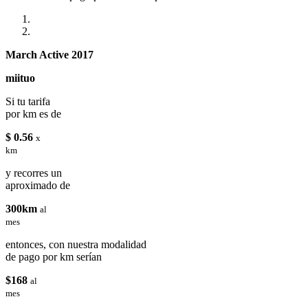
March Active 2017
miituo
Si tu tarifa
por km es de
$ 0.56
x
km
y recorres un
aproximado de
300km
al
mes
entonces, con nuestra modalidad
de pago por km serían
$168
al
mes