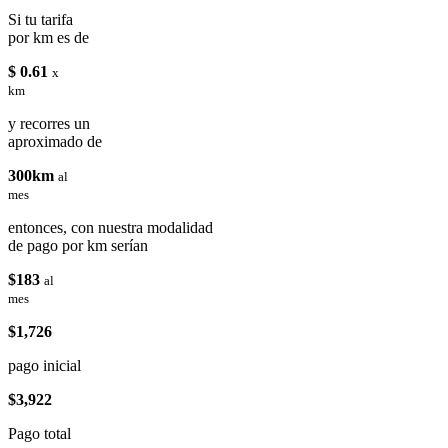
Si tu tarifa
por km es de
$ 0.61
x
km
y recorres un
aproximado de
300km
al
mes
entonces, con nuestra modalidad
de pago por km serían
$183
al
mes
$1,726
pago inicial
$3,922
Pago total