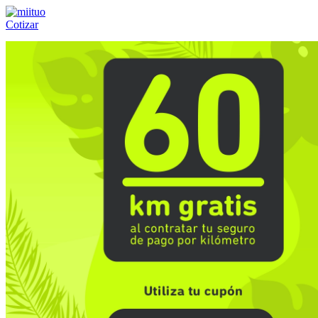
Cotizar
Llámanos al:
(55) 84-21-05-00
ó
800-953-00-59