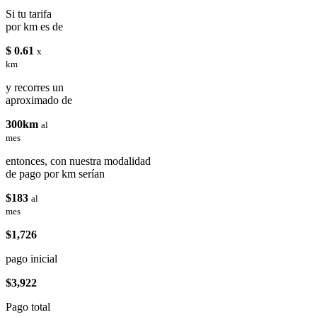
Si tu tarifa
por km es de
$ 0.61
x
km
y recorres un
aproximado de
300km
al
mes
entonces, con nuestra modalidad
de pago por km serían
$183
al
mes
$1,726
pago inicial
$3,922
Pago total