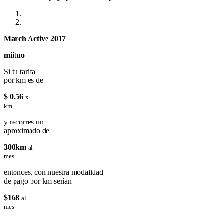
March Active 2017
miituo
Si tu tarifa
por km es de
$ 0.56
x
km
y recorres un
aproximado de
300km
al
mes
entonces, con nuestra modalidad
de pago por km serían
$168
al
mes