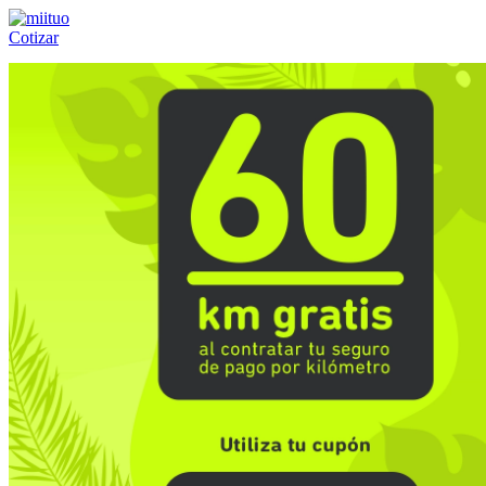
Cotizar
Llámanos al:
(55) 84-21-05-00
ó
800-953-00-59