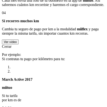
Cada mes envía una foto de tu odómetro en la app de
miituo
. Así
sabremos cuántos km recorriste y haremos el cargo correspondiente.
04
Si recorres muchos km
Cambia tu seguro de pago por km a la modalidad
miiflex
y paga
siempre la misma tarifa, sin importar cuantos km recorras.
Ver video
Cerrar
Por ejemplo:
Si contratas tu pago por kilómetro para tu:
March Active 2017
miituo
Si tu tarifa
por km es de