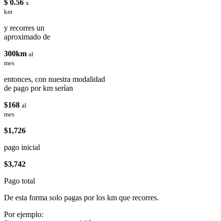
$ 0.56
x
km
y recorres un
aproximado de
300km
al
mes
entonces, con nuestra modalidad
de pago por km serían
$168
al
mes
$1,726
pago inicial
$3,742
Pago total
De esta forma solo pagas por los km que recorres.
Por ejemplo: