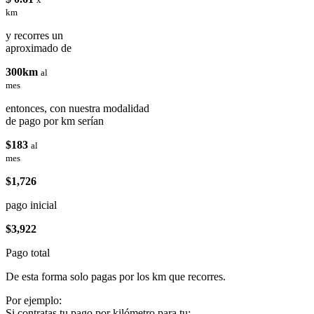
km
y recorres un
aproximado de
300km
al
mes
entonces, con nuestra modalidad
de pago por km serían
$183
al
mes
$1,726
pago inicial
$3,922
Pago total
De esta forma solo pagas por los km que recorres.
Por ejemplo:
Si contratas tu pago por kilómetro para tu: