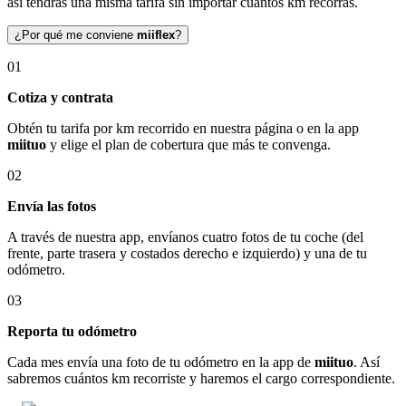
así tendrás una misma tarifa sin importar cuántos km recorras.
¿Por qué me conviene
miiflex
?
01
Cotiza y contrata
Obtén tu tarifa por km recorrido en nuestra página o en la app
miituo
y elige el plan de cobertura que más te convenga.
02
Envía las fotos
A través de nuestra app, envíanos cuatro fotos de tu coche (del
frente, parte trasera y costados derecho e izquierdo) y una de tu
odómetro.
03
Reporta tu odómetro
Cada mes envía una foto de tu odómetro en la app de
miituo
. Así
sabremos cuántos km recorriste y haremos el cargo correspondiente.