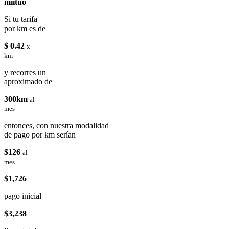
miituo
Si tu tarifa
por km es de
$ 0.42
x
km
y recorres un
aproximado de
300km
al
mes
entonces, con nuestra modalidad
de pago por km serían
$126
al
mes
$1,726
pago inicial
$3,238