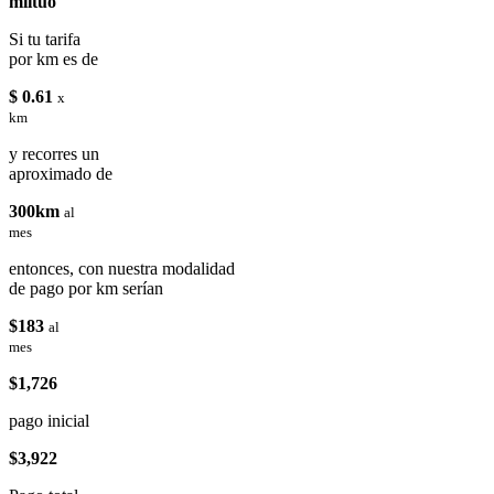
miituo
Si tu tarifa
por km es de
$ 0.61
x
km
y recorres un
aproximado de
300km
al
mes
entonces, con nuestra modalidad
de pago por km serían
$183
al
mes
$1,726
pago inicial
$3,922