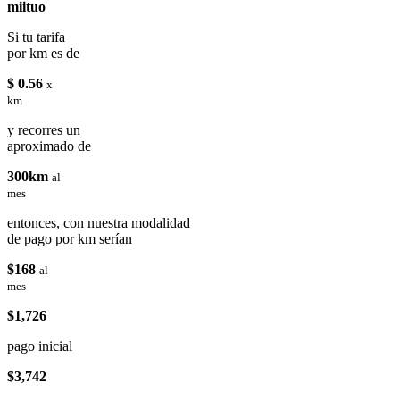
miituo
Si tu tarifa
por km es de
$ 0.56
x
km
y recorres un
aproximado de
300km
al
mes
entonces, con nuestra modalidad
de pago por km serían
$168
al
mes
$1,726
pago inicial
$3,742