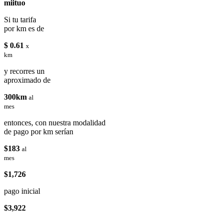
miituo
Si tu tarifa
por km es de
$ 0.61
x
km
y recorres un
aproximado de
300km
al
mes
entonces, con nuestra modalidad
de pago por km serían
$183
al
mes
$1,726
pago inicial
$3,922