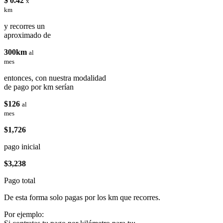
$ 0.42
x
km
y recorres un
aproximado de
300km
al
mes
entonces, con nuestra modalidad
de pago por km serían
$126
al
mes
$1,726
pago inicial
$3,238
Pago total
De esta forma solo pagas por los km que recorres.
Por ejemplo: