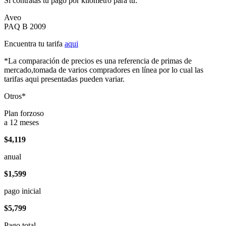
Si contratas tu pago por kilómetro para tu:
Aveo
PAQ B 2009
Encuentra tu tarifa
aqui
*La comparación de precios es una referencia de primas de
mercado,tomada de varios compradores en línea por lo cual las
tarifas aqui presentadas pueden variar.
Otros*
Plan forzoso
a 12 meses
$4,119
anual
$1,599
pago inicial
$5,799
Pago total