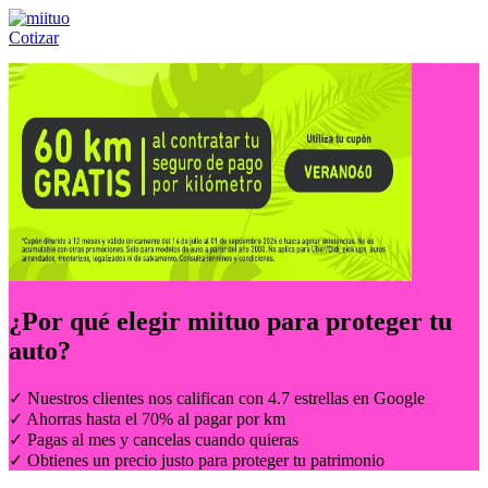
Cotizar
Llámanos al:
(55) 84-21-05-00
ó
800-953-00-59
¿Por qué elegir
miituo
para proteger tu
auto?
✓ Nuestros clientes nos califican con 4.7 estrellas en Google
✓ Ahorras hasta el 70% al pagar por km
✓ Pagas al mes y cancelas cuando quieras
✓ Obtienes un precio justo para proteger tu patrimonio