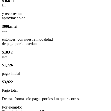
$ 0.61
x
km
y recorres un
aproximado de
300km
al
mes
entonces, con nuestra modalidad
de pago por km serían
$183
al
mes
$1,726
pago inicial
$3,922
Pago total
De esta forma solo pagas por los km que recorres.
Por ejemplo: