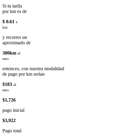
Si tu tarifa
por km es de
$ 0.61
x
km
y recorres un
aproximado de
300km
al
mes
entonces, con nuestra modalidad
de pago por km serían
$183
al
mes
$1,726
pago inicial
$3,922
Pago total