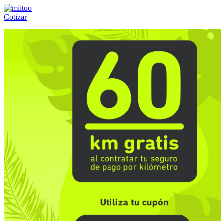
Cotizar
Llámanos al:
(55) 84-21-05-00
ó
800-953-00-59