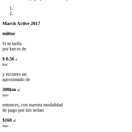
March Active 2017
miituo
Si tu tarifa
por km es de
$ 0.56
x
km
y recorres un
aproximado de
300km
al
mes
entonces, con nuestra modalidad
de pago por km serían
$168
al
mes