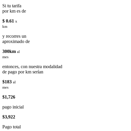
Si tu tarifa
por km es de
$ 0.61
x
km
y recorres un
aproximado de
300km
al
mes
entonces, con nuestra modalidad
de pago por km serían
$183
al
mes
$1,726
pago inicial
$3,922
Pago total