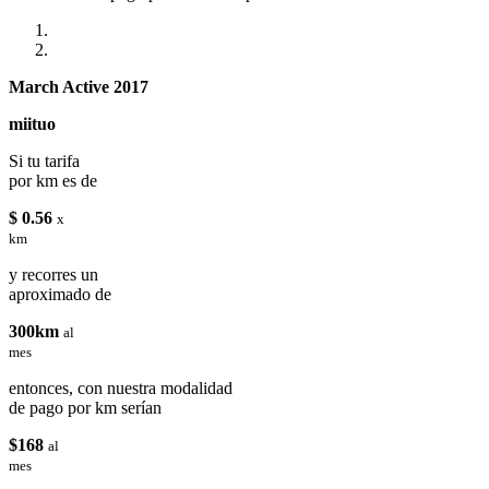
March Active 2017
miituo
Si tu tarifa
por km es de
$ 0.56
x
km
y recorres un
aproximado de
300km
al
mes
entonces, con nuestra modalidad
de pago por km serían
$168
al
mes