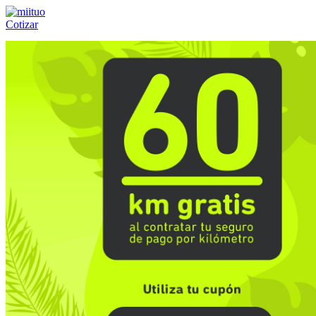
Cotizar
Llámanos al:
(55) 84-21-05-00
ó
800-953-00-59