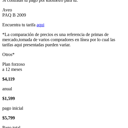
Si contratas tu pago por kilómetro para tu:
Aveo
PAQ B 2009
Encuentra tu tarifa
aqui
*La comparación de precios es una referencia de primas de
mercado,tomada de varios compradores en línea por lo cual las
tarifas aqui presentadas pueden variar.
Otros*
Plan forzoso
a 12 meses
$4,119
anual
$1,599
pago inicial
$5,799
Pago total