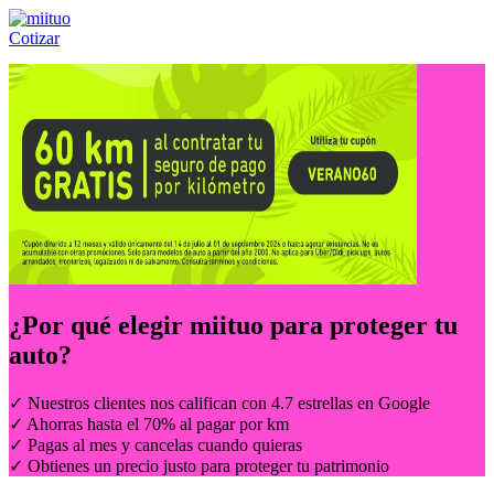
Cotizar
Llámanos al:
(55) 84-21-05-00
ó
800-953-00-59
¿Por qué elegir
miituo
para proteger tu
auto?
✓ Nuestros clientes nos califican con 4.7 estrellas en Google
✓ Ahorras hasta el 70% al pagar por km
✓ Pagas al mes y cancelas cuando quieras
✓ Obtienes un precio justo para proteger tu patrimonio