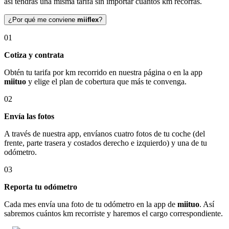
así tendrás una misma tarifa sin importar cuántos km recorras.
¿Por qué me conviene
miiflex
?
01
Cotiza y contrata
Obtén tu tarifa por km recorrido en nuestra página o en la app
miituo
y elige el plan de cobertura que más te convenga.
02
Envía las fotos
A través de nuestra app, envíanos cuatro fotos de tu coche (del
frente, parte trasera y costados derecho e izquierdo) y una de tu
odómetro.
03
Reporta tu odómetro
Cada mes envía una foto de tu odómetro en la app de
miituo
. Así
sabremos cuántos km recorriste y haremos el cargo correspondiente.