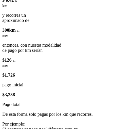
$ 0.42
x
km
y recorres un
aproximado de
300km
al
mes
entonces, con nuestra modalidad
de pago por km serían
$126
al
mes
$1,726
pago inicial
$3,238
Pago total
De esta forma solo pagas por los km que recorres.
Por ejemplo: