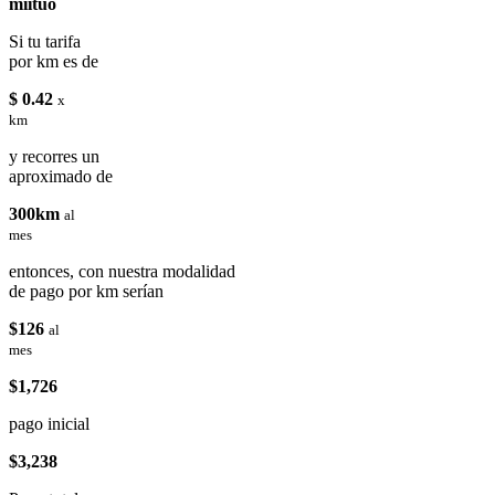
miituo
Si tu tarifa
por km es de
$ 0.42
x
km
y recorres un
aproximado de
300km
al
mes
entonces, con nuestra modalidad
de pago por km serían
$126
al
mes
$1,726
pago inicial
$3,238