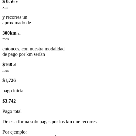
$ 0.56
x
km
y recorres un
aproximado de
300km
al
mes
entonces, con nuestra modalidad
de pago por km serían
$168
al
mes
$1,726
pago inicial
$3,742
Pago total
De esta forma solo pagas por los km que recorres.
Por ejemplo: