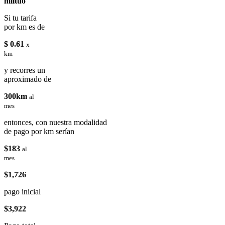
miituo
Si tu tarifa
por km es de
$ 0.61
x
km
y recorres un
aproximado de
300km
al
mes
entonces, con nuestra modalidad
de pago por km serían
$183
al
mes
$1,726
pago inicial
$3,922