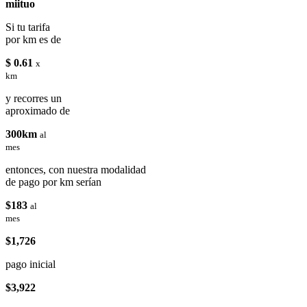
miituo
Si tu tarifa
por km es de
$ 0.61
x
km
y recorres un
aproximado de
300km
al
mes
entonces, con nuestra modalidad
de pago por km serían
$183
al
mes
$1,726
pago inicial
$3,922