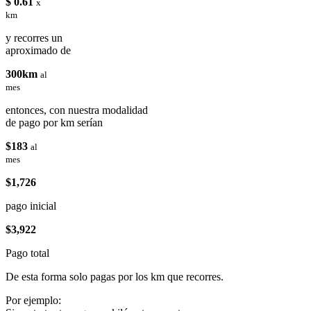
$ 0.61
x
km
y recorres un
aproximado de
300km
al
mes
entonces, con nuestra modalidad
de pago por km serían
$183
al
mes
$1,726
pago inicial
$3,922
Pago total
De esta forma solo pagas por los km que recorres.
Por ejemplo: