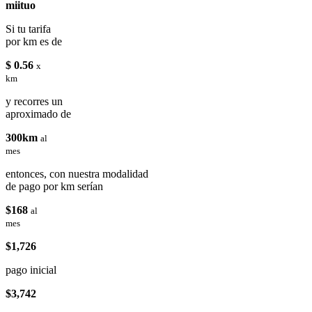
miituo
Si tu tarifa
por km es de
$ 0.56
x
km
y recorres un
aproximado de
300km
al
mes
entonces, con nuestra modalidad
de pago por km serían
$168
al
mes
$1,726
pago inicial
$3,742