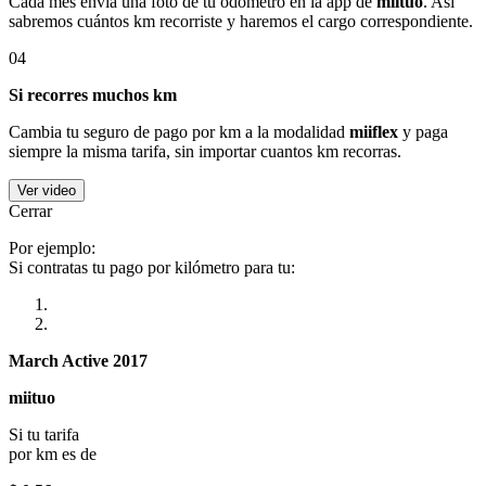
Cada mes envía una foto de tu odómetro en la app de
miituo
. Así
sabremos cuántos km recorriste y haremos el cargo correspondiente.
04
Si recorres muchos km
Cambia tu seguro de pago por km a la modalidad
miiflex
y paga
siempre la misma tarifa, sin importar cuantos km recorras.
Ver video
Cerrar
Por ejemplo:
Si contratas tu pago por kilómetro para tu:
March Active 2017
miituo
Si tu tarifa
por km es de