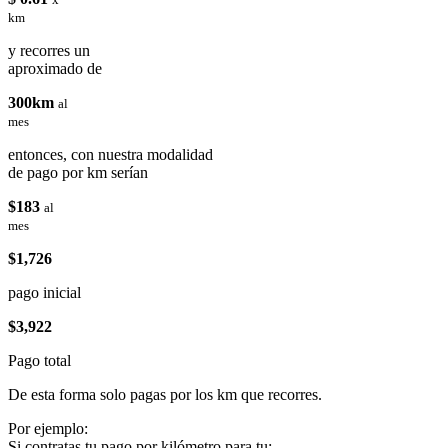
km
y recorres un
aproximado de
300km
al
mes
entonces, con nuestra modalidad
de pago por km serían
$183
al
mes
$1,726
pago inicial
$3,922
Pago total
De esta forma solo pagas por los km que recorres.
Por ejemplo:
Si contratas tu pago por kilómetro para tu: