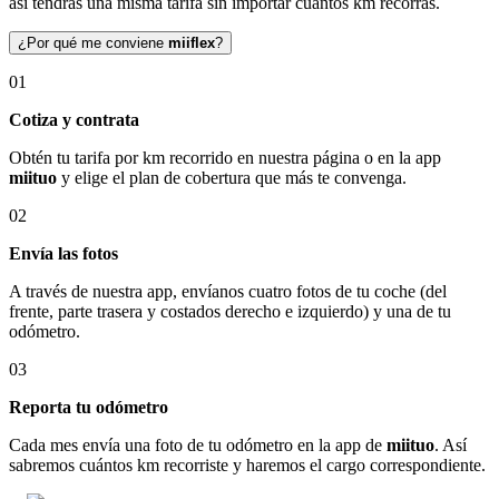
así tendrás una misma tarifa sin importar cuántos km recorras.
¿Por qué me conviene
miiflex
?
01
Cotiza y contrata
Obtén tu tarifa por km recorrido en nuestra página o en la app
miituo
y elige el plan de cobertura que más te convenga.
02
Envía las fotos
A través de nuestra app, envíanos cuatro fotos de tu coche (del
frente, parte trasera y costados derecho e izquierdo) y una de tu
odómetro.
03
Reporta tu odómetro
Cada mes envía una foto de tu odómetro en la app de
miituo
. Así
sabremos cuántos km recorriste y haremos el cargo correspondiente.