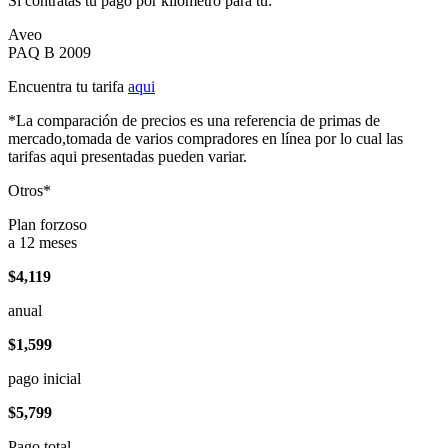
Si contratas tu pago por kilómetro para tu:
Aveo
PAQ B 2009
Encuentra tu tarifa
aqui
*La comparación de precios es una referencia de primas de
mercado,tomada de varios compradores en línea por lo cual las
tarifas aqui presentadas pueden variar.
Otros*
Plan forzoso
a 12 meses
$4,119
anual
$1,599
pago inicial
$5,799
Pago total