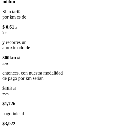
miituo
Si tu tarifa
por km es de
$ 0.61
x
km
y recorres un
aproximado de
300km
al
mes
entonces, con nuestra modalidad
de pago por km serían
$183
al
mes
$1,726
pago inicial
$3,922