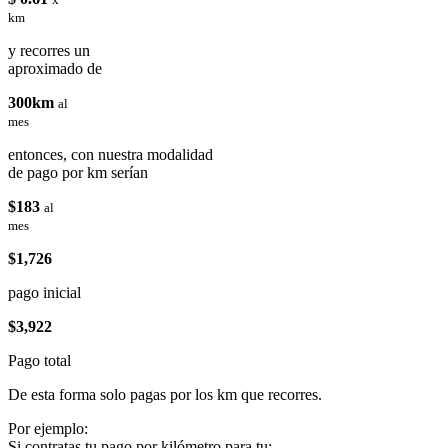
km
y recorres un
aproximado de
300km
al
mes
entonces, con nuestra modalidad
de pago por km serían
$183
al
mes
$1,726
pago inicial
$3,922
Pago total
De esta forma solo pagas por los km que recorres.
Por ejemplo:
Si contratas tu pago por kilómetro para tu: