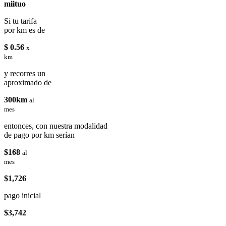
miituo
Si tu tarifa
por km es de
$ 0.56
x
km
y recorres un
aproximado de
300km
al
mes
entonces, con nuestra modalidad
de pago por km serían
$168
al
mes
$1,726
pago inicial
$3,742