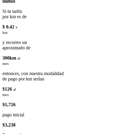
miituo
Si tu tarifa
por km es de
$ 0.42
x
km
y recorres un
aproximado de
300km
al
mes
entonces, con nuestra modalidad
de pago por km serían
$126
al
mes
$1,726
pago inicial
$3,238