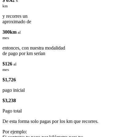
$ 0.42
x
km
y recorres un
aproximado de
300km
al
mes
entonces, con nuestra modalidad
de pago por km serían
$126
al
mes
$1,726
pago inicial
$3,238
Pago total
De esta forma solo pagas por los km que recorres.
Por ejemplo: