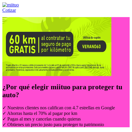
Cotizar
Llámanos al:
(55) 84-21-05-00
ó
800-953-00-59
¿Por qué elegir
miituo
para proteger tu
auto?
✓ Nuestros clientes nos califican con 4.7 estrellas en Google
✓ Ahorras hasta el 70% al pagar por km
✓ Pagas al mes y cancelas cuando quieras
✓ Obtienes un precio justo para proteger tu patrimonio