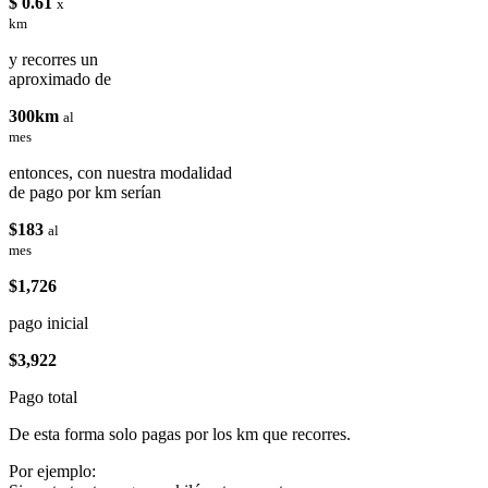
$ 0.61
x
km
y recorres un
aproximado de
300km
al
mes
entonces, con nuestra modalidad
de pago por km serían
$183
al
mes
$1,726
pago inicial
$3,922
Pago total
De esta forma solo pagas por los km que recorres.
Por ejemplo: