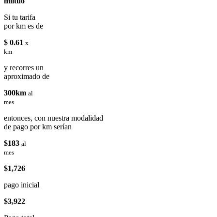
miituo
Si tu tarifa
por km es de
$ 0.61
x
km
y recorres un
aproximado de
300km
al
mes
entonces, con nuestra modalidad
de pago por km serían
$183
al
mes
$1,726
pago inicial
$3,922