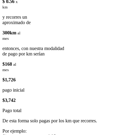
$ 0.56
x
km
y recorres un
aproximado de
300km
al
mes
entonces, con nuestra modalidad
de pago por km serían
$168
al
mes
$1,726
pago inicial
$3,742
Pago total
De esta forma solo pagas por los km que recorres.
Por ejemplo: