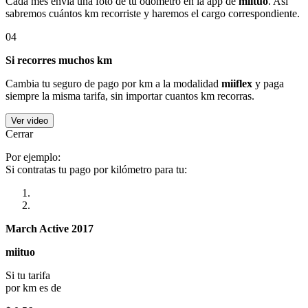
Cada mes envía una foto de tu odómetro en la app de
miituo
. Así
sabremos cuántos km recorriste y haremos el cargo correspondiente.
04
Si recorres muchos km
Cambia tu seguro de pago por km a la modalidad
miiflex
y paga
siempre la misma tarifa, sin importar cuantos km recorras.
Ver video
Cerrar
Por ejemplo:
Si contratas tu pago por kilómetro para tu:
March Active 2017
miituo
Si tu tarifa
por km es de