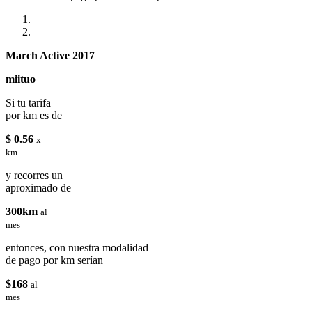
March Active 2017
miituo
Si tu tarifa
por km es de
$ 0.56
x
km
y recorres un
aproximado de
300km
al
mes
entonces, con nuestra modalidad
de pago por km serían
$168
al
mes