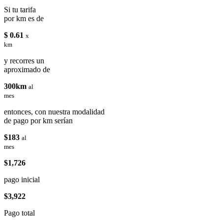
Si tu tarifa
por km es de
$ 0.61
x
km
y recorres un
aproximado de
300km
al
mes
entonces, con nuestra modalidad
de pago por km serían
$183
al
mes
$1,726
pago inicial
$3,922
Pago total