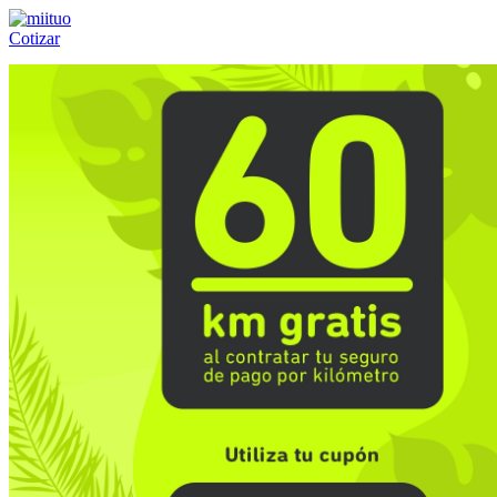
Cotizar
Llámanos al:
(55) 84-21-05-00
ó
800-953-00-59