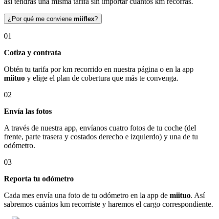
así tendrás una misma tarifa sin importar cuántos km recorras.
¿Por qué me conviene
miiflex
?
01
Cotiza y contrata
Obtén tu tarifa por km recorrido en nuestra página o en la app
miituo
y elige el plan de cobertura que más te convenga.
02
Envía las fotos
A través de nuestra app, envíanos cuatro fotos de tu coche (del
frente, parte trasera y costados derecho e izquierdo) y una de tu
odómetro.
03
Reporta tu odómetro
Cada mes envía una foto de tu odómetro en la app de
miituo
. Así
sabremos cuántos km recorriste y haremos el cargo correspondiente.