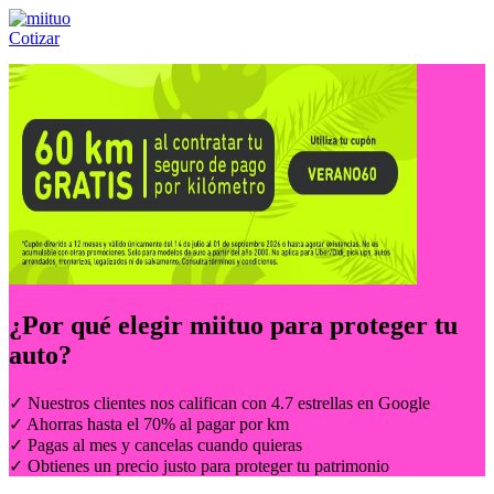
Cotizar
Llámanos al:
(55) 84-21-05-00
ó
800-953-00-59
¿Por qué elegir
miituo
para proteger tu
auto?
✓ Nuestros clientes nos califican con 4.7 estrellas en Google
✓ Ahorras hasta el 70% al pagar por km
✓ Pagas al mes y cancelas cuando quieras
✓ Obtienes un precio justo para proteger tu patrimonio