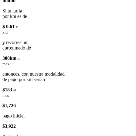
miituo
Si tu tarifa
por km es de
$ 0.61
x
km
y recorres un
aproximado de
300km
al
mes
entonces, con nuestra modalidad
de pago por km serían
$183
al
mes
$1,726
pago inicial
$3,922