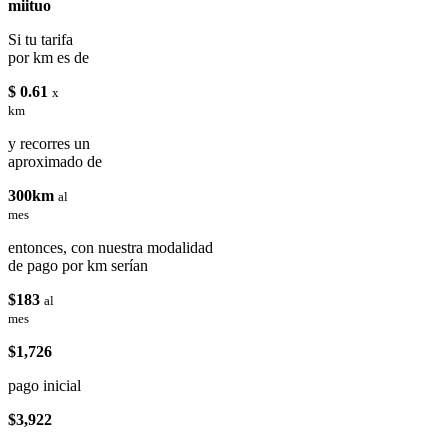
miituo
Si tu tarifa
por km es de
$ 0.61
x
km
y recorres un
aproximado de
300km
al
mes
entonces, con nuestra modalidad
de pago por km serían
$183
al
mes
$1,726
pago inicial
$3,922