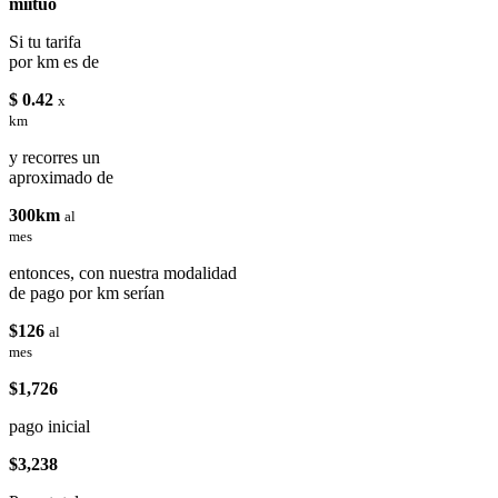
miituo
Si tu tarifa
por km es de
$ 0.42
x
km
y recorres un
aproximado de
300km
al
mes
entonces, con nuestra modalidad
de pago por km serían
$126
al
mes
$1,726
pago inicial
$3,238