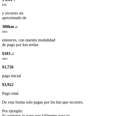
km
y recorres un
aproximado de
300km
al
mes
entonces, con nuestra modalidad
de pago por km serían
$183
al
mes
$1,726
pago inicial
$3,922
Pago total
De esta forma solo pagas por los km que recorres.
Por ejemplo:
Si contratas tu pago por kilómetro para tu: