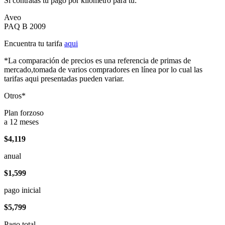
Si contratas tu pago por kilómetro para tu:
Aveo
PAQ B 2009
Encuentra tu tarifa
aqui
*La comparación de precios es una referencia de primas de
mercado,tomada de varios compradores en línea por lo cual las
tarifas aqui presentadas pueden variar.
Otros*
Plan forzoso
a 12 meses
$4,119
anual
$1,599
pago inicial
$5,799
Pago total