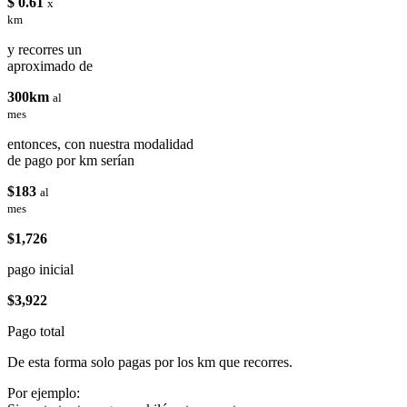
$ 0.61
x
km
y recorres un
aproximado de
300km
al
mes
entonces, con nuestra modalidad
de pago por km serían
$183
al
mes
$1,726
pago inicial
$3,922
Pago total
De esta forma solo pagas por los km que recorres.
Por ejemplo: