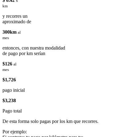
$ 0.42
x
km
y recorres un
aproximado de
300km
al
mes
entonces, con nuestra modalidad
de pago por km serían
$126
al
mes
$1,726
pago inicial
$3,238
Pago total
De esta forma solo pagas por los km que recorres.
Por ejemplo: