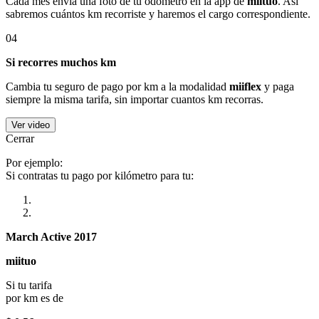
Cada mes envía una foto de tu odómetro en la app de
miituo
. Así
sabremos cuántos km recorriste y haremos el cargo correspondiente.
04
Si recorres muchos km
Cambia tu seguro de pago por km a la modalidad
miiflex
y paga
siempre la misma tarifa, sin importar cuantos km recorras.
Ver video
Cerrar
Por ejemplo:
Si contratas tu pago por kilómetro para tu:
March Active 2017
miituo
Si tu tarifa
por km es de