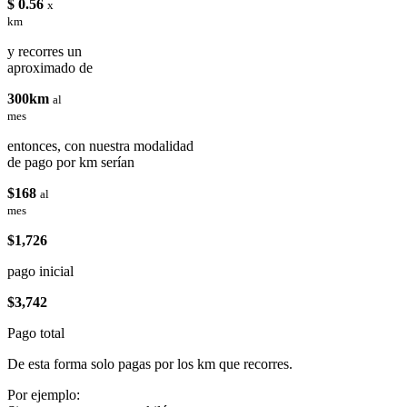
$ 0.56
x
km
y recorres un
aproximado de
300km
al
mes
entonces, con nuestra modalidad
de pago por km serían
$168
al
mes
$1,726
pago inicial
$3,742
Pago total
De esta forma solo pagas por los km que recorres.
Por ejemplo: