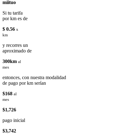
miituo
Si tu tarifa
por km es de
$ 0.56
x
km
y recorres un
aproximado de
300km
al
mes
entonces, con nuestra modalidad
de pago por km serían
$168
al
mes
$1,726
pago inicial
$3,742